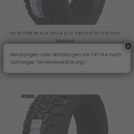
4X REIFEN BLACK BEAR AT2 285/50/20 114/110H
880,00
€
×
Lieferzeit:
3 - 7 Werktage
Beratungen oder Abholungen vor Ort nur nach
vorheriger Terminvereinbarung !
MEHR ERFAHREN