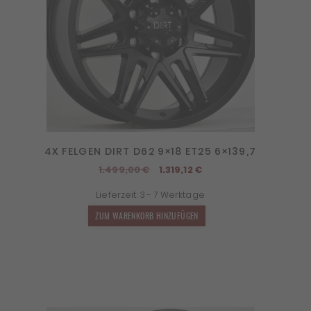
4X FELGEN DIRT D62 9×18 ET25 6×139,7
Ursprünglicher
Aktueller
1.499,00
€
1.319,12
€
Preis
Preis
Lieferzeit:
3 - 7 Werktage
war:
ist:
1.499,00 €
1.319,12 €.
ZUM WARENKORB HINZUFÜGEN