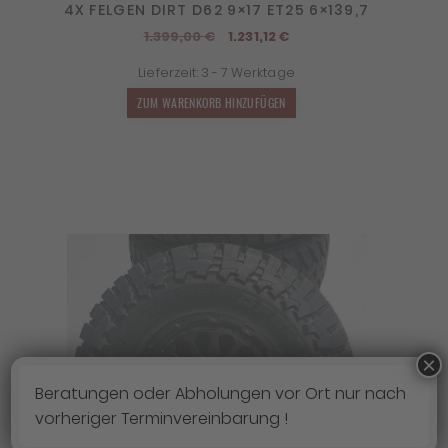
4X FELGEN DIRT D62 9×17 ET25 6×139,7
Ursprünglicher
Aktueller
1.399,00
€
1.231,12
€
Preis
Preis
Lieferzeit:
3 - 7 Werktage
war:
ist:
1.399,00 €
1.231,12 €.
ZUM WARENKORB HINZUFÜGEN
×
Beratungen oder Abholungen vor Ort nur nach
vorheriger Terminvereinbarung !