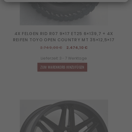
4X FELGEN RID R07 9×17 ET25 6×139,7 + 4X
REIFEN TOYO OPEN COUNTRY MT 35×12,5×17
Ursprünglicher
Aktueller
2.749,00
€
2.474,10
€
Preis
Preis
Lieferzeit:
3 - 7 Werktage
war:
ist:
2.749,00 €
2.474,10 €.
ZUM WARENKORB HINZUFÜGEN