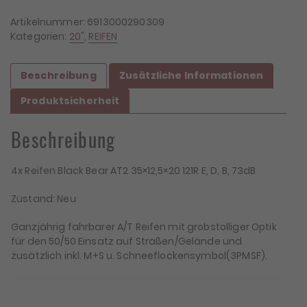
Bear
AT2
Artikelnummer:
6913000290309
35x12,5x20
Kategorien:
20"
,
REIFEN
121R
Menge
Beschreibung
Zusätzliche Informationen
Produktsicherheit
Beschreibung
4x Reifen Black Bear AT2 35×12,5×20 121R E, D, B, 73dB
Zustand: Neu
Ganzjährig fahrbarer A/T Reifen mit grobstolliger Optik
für den 50/50 Einsatz auf Straßen/Gelände und
zusätzlich inkl. M+S u. Schneeflockensymbol(3PMSF).