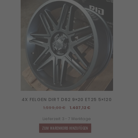
4X FELGEN DIRT D62 9×20 ET25 5×120
Ursprünglicher
Aktueller
1.599,00
€
1.407,12
€
Preis
Preis
Lieferzeit:
3 - 7 Werktage
war:
ist:
1.599,00 €
1.407,12 €.
ZUM WARENKORB HINZUFÜGEN