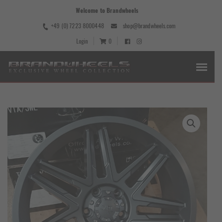
Welcome to Brandwheels
+49 (0) 7223 8000448
shop@brandwheels.com
Login
0