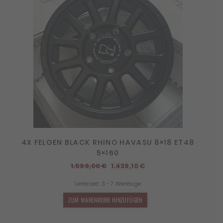
4X FELGEN BLACK RHINO HAVASU 8×18 ET48
5×160
Ursprünglicher
Aktueller
1.599,00
€
1.439,10
€
Preis
Preis
Lieferzeit:
3 - 7 Werktage
war:
ist:
1.599,00 €
1.439,10 €.
ZUM WARENKORB HINZUFÜGEN