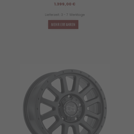
1.399,00
€
Lieferzeit:
3 - 7 Werktage
MEHR ERFAHREN