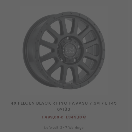
4X FELGEN BLACK RHINO HAVASU 7,5×17 ET45
6×130
Ursprünglicher
Aktueller
1.499,00
€
1.349,10
€
Preis
Preis
Lieferzeit:
3 - 7 Werktage
war:
ist: