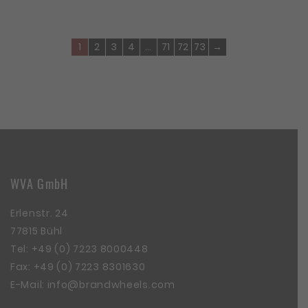
1
2
3
4
…
71
72
73
→
WVA GmbH
Erlenstr. 24
77815 Bühl
Tel:
+49 (0) 7223 8000448
Fax: +49 (0) 7223 8301630
E-Mail:
info@brandwheels.com