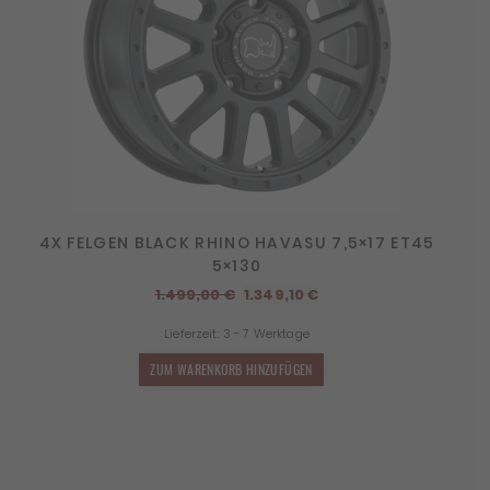
4X FELGEN BLACK RHINO HAVASU 7,5×17 ET45
5×130
Ursprünglicher
Aktueller
1.499,00
€
1.349,10
€
Preis
Preis
Lieferzeit:
3 - 7 Werktage
war:
ist:
1.499,00 €
1.349,10 €.
ZUM WARENKORB HINZUFÜGEN