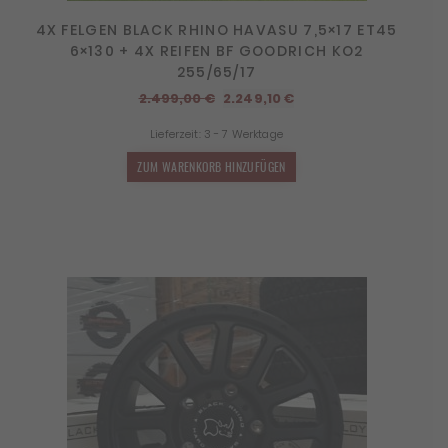
4X FELGEN BLACK RHINO HAVASU 7,5×17 ET45
6×130 + 4X REIFEN BF GOODRICH KO2
255/65/17
Ursprünglicher
Aktueller
2.499,00
€
2.249,10
€
Preis
Preis
Lieferzeit:
3 - 7 Werktage
war:
ist:
2.499,00 €
2.249,10 €.
ZUM WARENKORB HINZUFÜGEN