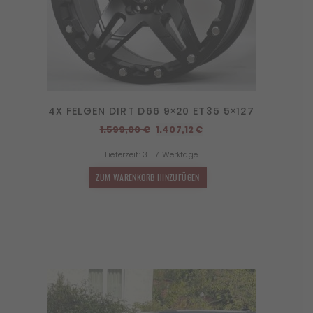
4X FELGEN DIRT D66 9×20 ET35 5×127
Ursprünglicher
Aktueller
1.599,00
€
1.407,12
€
Preis
Preis
Lieferzeit:
3 - 7 Werktage
war:
ist:
1.599,00 €
1.407,12 €.
ZUM WARENKORB HINZUFÜGEN