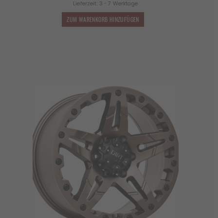
Lieferzeit:
3 - 7 Werktage
war:
ist:
1.499,00 €
1.319,12 €.
ZUM WARENKORB HINZUFÜGEN