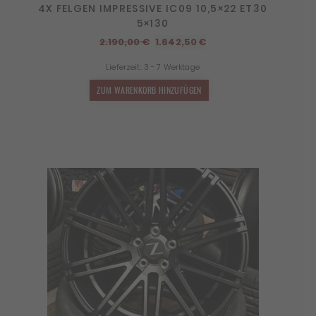
4X FELGEN IMPRESSIVE IC09 10,5×22 ET30
5×130
Ursprünglicher
Aktueller
2.190,00
€
1.642,50
€
Preis
Preis
Lieferzeit:
3 - 7 Werktage
war:
ist:
2.190,00 €
1.642,50 €.
ZUM WARENKORB HINZUFÜGEN