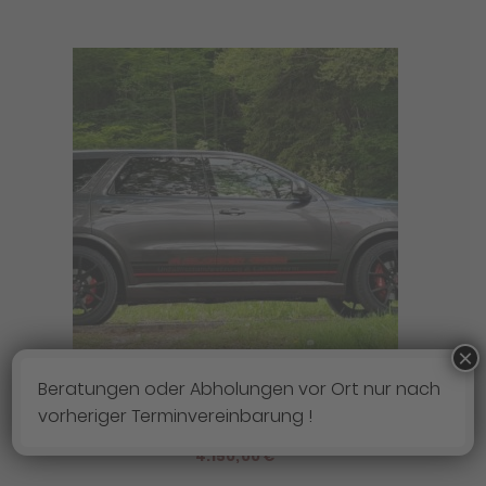
×
Beratungen oder Abholungen vor Ort nur nach
4X FELGEN IMPRESSIVE IC01 10,5×22 ET35 5×127
vorheriger Terminvereinbarung !
+ 4X REIFEN GOODYEAR F1-AS3 295/35/22
4.150,00
€