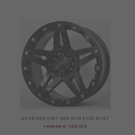
4X FELGEN DIRT D66 9×18 ET35 5×127
Ursprünglicher
Aktueller
1.499,00
€
1.319,12
€
Preis
Preis