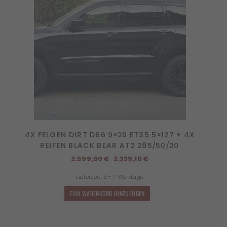
4X FELGEN DIRT D66 9×20 ET35 5×127 + 4X
REIFEN BLACK BEAR AT2 285/50/20
Ursprünglicher
Aktueller
2.599,00
€
2.339,10
€
Preis
Preis
Lieferzeit:
3 - 7 Werktage
war:
ist:
2.599,00 €
2.339,10 €.
ZUM WARENKORB HINZUFÜGEN