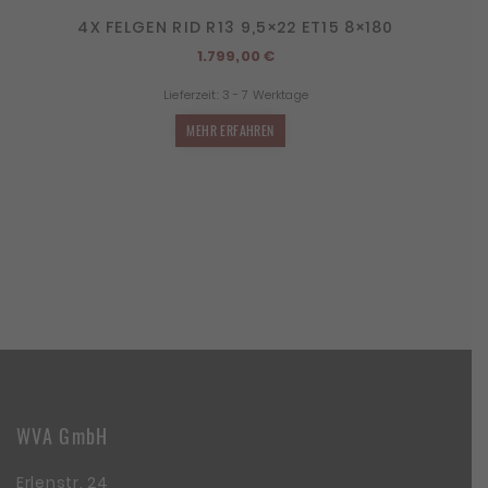
4X FELGEN RID R13 9,5×22 ET15 8×180
1.799,00
€
Lieferzeit:
3 - 7 Werktage
MEHR ERFAHREN
WVA GmbH
Erlenstr. 24