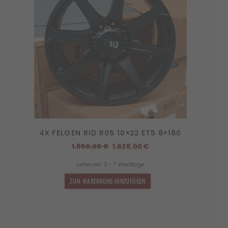
4X FELGEN RID R05 10×22 ET5 8×180
Ursprünglicher
Aktueller
1.850,00
€
1.628,00
€
Preis
Preis
Lieferzeit:
3 - 7 Werktage
war:
ist:
1.850,00 €
1.628,00 €.
ZUM WARENKORB HINZUFÜGEN