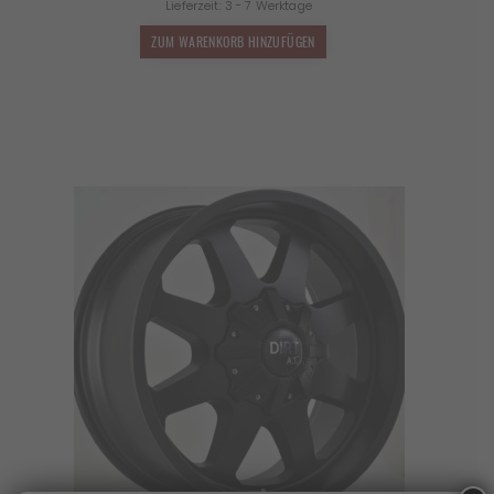
Lieferzeit:
3 - 7 Werktage
war:
ist:
1.649,00 €
1.451,12 €.
ZUM WARENKORB HINZUFÜGEN