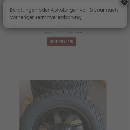
×
Beratungen oder Abholungen vor Ort nur nach
4X FELGEN DIRT D80 9×20 ET18 8×180
vorheriger Terminvereinbarung !
1.599,00
€
Lieferzeit:
3 - 7 Werktage
MEHR ERFAHREN