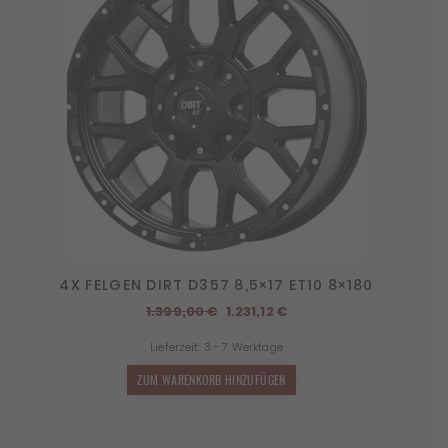
4X FELGEN DIRT D357 8,5×17 ET10 8×180
Ursprünglicher
Aktueller
1.399,00
€
1.231,12
€
Preis
Preis
Lieferzeit:
3 - 7 Werktage
war:
ist:
1.399,00 €
1.231,12 €.
ZUM WARENKORB HINZUFÜGEN