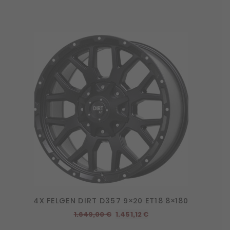
4X FELGEN DIRT D357 9×20 ET18 8×180
Ursprünglicher
Aktueller
1.649,00
€
1.451,12
€
Preis
Preis