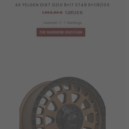
4X FELGEN DIRT D210 8×17 ET48 5×118/130
Ursprünglicher
Aktueller
1.399,00
€
1.231,12
€
Preis
Preis
Lieferzeit:
3 - 7 Werktage
war:
ist:
1.399,00 €
1.231,12 €.
ZUM WARENKORB HINZUFÜGEN