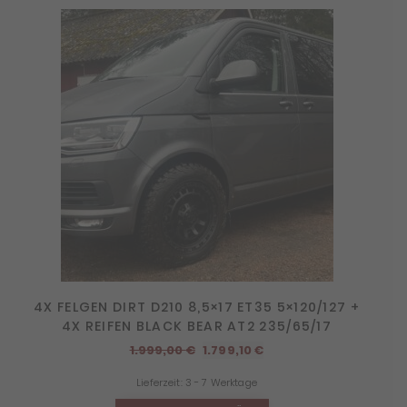
4X FELGEN DIRT D210 8,5×17 ET35 5×120/127 +
4X REIFEN BLACK BEAR AT2 235/65/17
Ursprünglicher
Aktueller
1.999,00
€
1.799,10
€
Preis
Preis
Lieferzeit:
3 - 7 Werktage
war:
ist:
1.999,00 €
1.799,10 €.