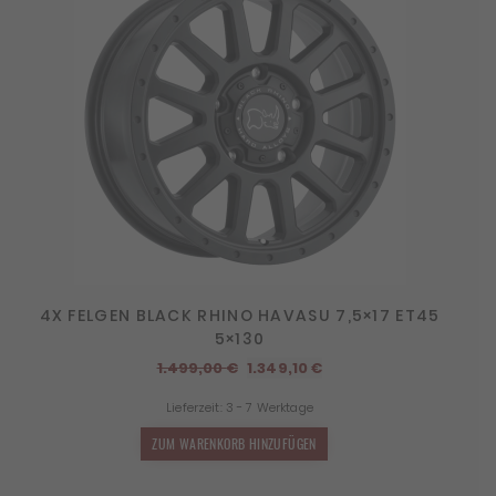
4X FELGEN BLACK RHINO HAVASU 7,5×17 ET45
5×130
Ursprünglicher
Aktueller
1.499,00
€
1.349,10
€
Preis
Preis
Lieferzeit:
3 - 7 Werktage
war:
ist:
1.499,00 €
1.349,10 €.
ZUM WARENKORB HINZUFÜGEN