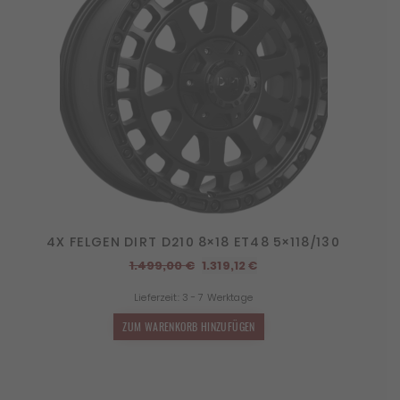
4X FELGEN DIRT D210 8×18 ET48 5×118/130
Ursprünglicher
Aktueller
1.499,00
€
1.319,12
€
Preis
Preis
Lieferzeit:
3 - 7 Werktage
war:
ist:
1.499,00 €
1.319,12 €.
ZUM WARENKORB HINZUFÜGEN