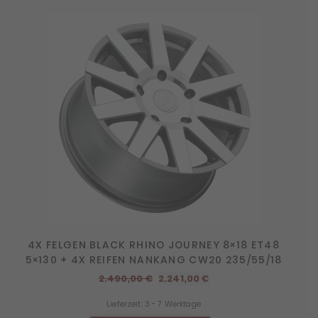
4X FELGEN BLACK RHINO JOURNEY 8×18 ET48
5×130 + 4X REIFEN NANKANG CW20 235/55/18
Ursprünglicher
Aktueller
2.490,00
€
2.241,00
€
Preis
Preis
Lieferzeit:
3 - 7 Werktage
war:
ist: