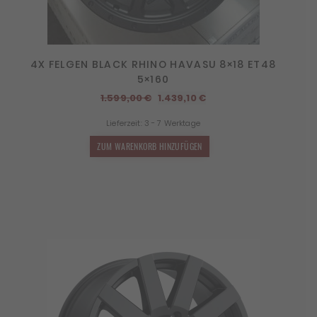
4X FELGEN BLACK RHINO HAVASU 8×18 ET48
5×160
Ursprünglicher
Aktueller
1.599,00
€
1.439,10
€
Preis
Preis
Lieferzeit:
3 - 7 Werktage
war:
ist:
1.599,00 €
1.439,10 €.
ZUM WARENKORB HINZUFÜGEN