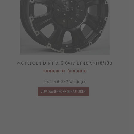
4X FELGEN DIRT D13 8×17 ET40 5×118/130
Ursprünglicher
Aktueller
1.349,00
€
809,40
€
Preis
Preis
Lieferzeit:
3 - 7 Werktage
war:
ist:
1.349,00 €
809,40 €.
ZUM WARENKORB HINZUFÜGEN