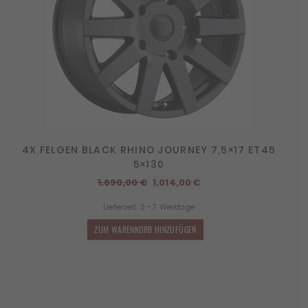
4X FELGEN BLACK RHINO JOURNEY 7,5×17 ET45
5×130
Ursprünglicher
Aktueller
1.690,00
€
1.014,00
€
Preis
Preis
Lieferzeit:
3 - 7 Werktage
war:
ist:
1.690,00 €
1.014,00 €.
ZUM WARENKORB HINZUFÜGEN