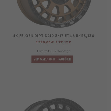
4X FELGEN DIRT D210 8×17 ET48 5×118/130
Ursprünglicher
Aktueller
1.399,00
€
1.231,12
€
Preis
Preis
Lieferzeit:
3 - 7 Werktage
war:
ist:
1.399,00 €
1.231,12 €.
ZUM WARENKORB HINZUFÜGEN