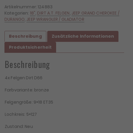
Artikelnummer:
124883
Kategorien:
18"
,
DIRT A.T. FELGEN
,
JEEP GRAND CHEROKEE /
DURANGO
,
JEEP WRANGLER / GLADIATOR
Beschreibung
Zusätzliche Informationen
Produktsicherheit
Beschreibung
4x Felgen Dirt D66
Farbvariante: bronze
Felgengröße: 9×18 ET35
Lochkreis: 5×127
Zustand: Neu