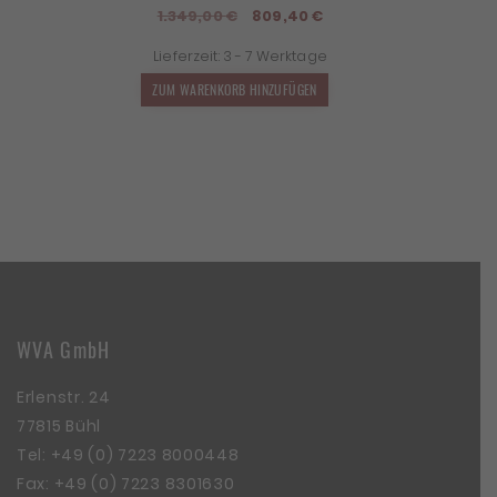
Ursprünglicher
Aktueller
1.349,00
€
809,40
€
Preis
Preis
Lieferzeit:
3 - 7 Werktage
war:
ist:
1.349,00 €
809,40 €.
ZUM WARENKORB HINZUFÜGEN
WVA GmbH
Erlenstr. 24
77815 Bühl
Tel:
+49 (0) 7223 8000448
Fax: +49 (0) 7223 8301630