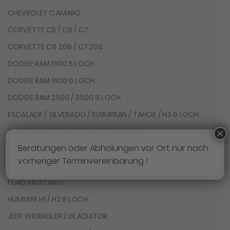
CHEVROLET CAMARO
CORVETTE C5 / C6 / C7
CORVETTE C6 Z06 / C7 Z06
DODGE RAM 1500 5 LOCH
DODGE RAM 1500 6 LOCH
DODGE RAM 2500 / 3500 8 LOCH
ESCALADE / SILVERADO / SUBURBAN / TAHOE / H3 6 LOCH
SILVERADO 2500 / SIERRA 2500 8 LOCH
×
Beratungen oder Abholungen vor Ort nur nach
FORD F150 / LINCOLN NAVIGATOR
vorheriger Terminvereinbarung !
FORD F250 / F350 8 LOCH
FORD MUSTANG
HUMMER H1 / H2 8 LOCH
JEEP WRANGLER / GLADIATOR