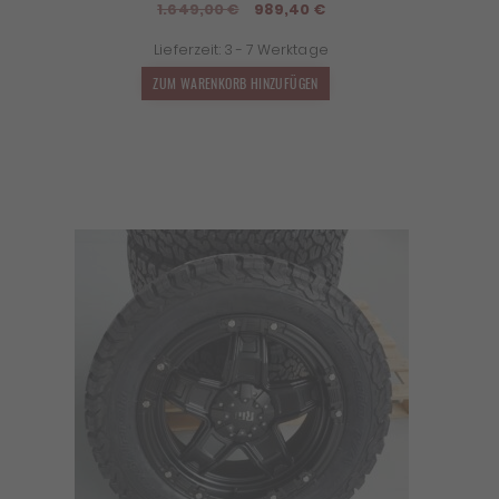
Ursprünglicher
Aktueller
1.649,00
€
989,40
€
Preis
Preis
Lieferzeit:
3 - 7 Werktage
war:
ist:
1.649,00 €
989,40 €.
ZUM WARENKORB HINZUFÜGEN