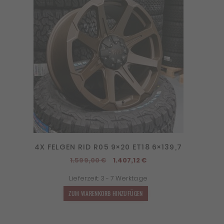
4X FELGEN RID R05 9×20 ET18 6×139,7
Ursprünglicher
Aktueller
1.599,00
€
1.407,12
€
Preis
Preis
Lieferzeit:
3 - 7 Werktage
war:
ist:
1.599,00 €
1.407,12 €.
ZUM WARENKORB HINZUFÜGEN