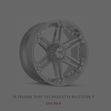
1X FELGEN TUFF T01 9×20 ET12 5×127/139,7
200,00
€