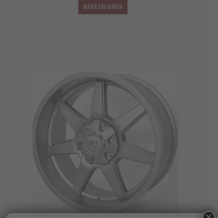
MEHR ERFAHREN
×