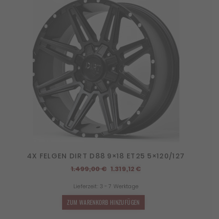
4X FELGEN DIRT D88 9×18 ET25 5×120/127
Ursprünglicher
Aktueller
1.499,00
€
1.319,12
€
Preis
Preis
Lieferzeit:
3 - 7 Werktage
war:
ist:
1.499,00 €
1.319,12 €.
ZUM WARENKORB HINZUFÜGEN