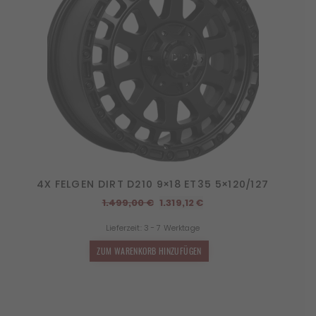
4X FELGEN DIRT D210 9×18 ET35 5×120/127
Ursprünglicher
Aktueller
1.499,00
€
1.319,12
€
Preis
Preis
Lieferzeit:
3 - 7 Werktage
war:
ist:
1.499,00 €
1.319,12 €.
ZUM WARENKORB HINZUFÜGEN