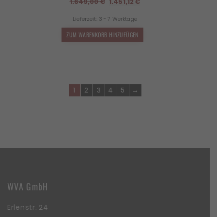
Ursprünglicher
Aktueller
1.649,00
€
1.451,12
€
Preis
Preis
Lieferzeit:
3 - 7 Werktage
war:
ist:
1.649,00 €
1.451,12 €.
ZUM WARENKORB HINZUFÜGEN
1
2
3
4
5
→
WVA GmbH
Erlenstr. 24