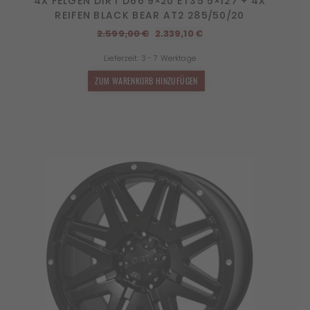
4X FELGEN DIRT D66 9×20 ET35 5×127 + 4X
REIFEN BLACK BEAR AT2 285/50/20
Ursprünglicher
Aktueller
2.599,00
€
2.339,10
€
Preis
Preis
Lieferzeit:
3 - 7 Werktage
war:
ist:
2.599,00 €
2.339,10 €.
ZUM WARENKORB HINZUFÜGEN