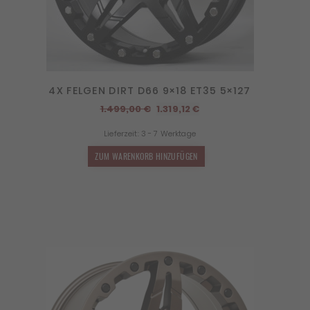
4X FELGEN DIRT D66 9×18 ET35 5×127
Ursprünglicher
Aktueller
1.499,00
€
1.319,12
€
Preis
Preis
Lieferzeit:
3 - 7 Werktage
war:
ist:
1.499,00 €
1.319,12 €.
ZUM WARENKORB HINZUFÜGEN