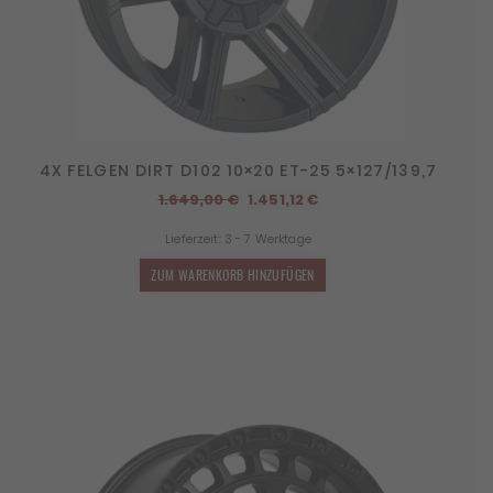
4X FELGEN DIRT D102 10×20 ET-25 5×127/139,7
Ursprünglicher
Aktueller
1.649,00
€
1.451,12
€
Preis
Preis
Lieferzeit:
3 - 7 Werktage
war:
ist:
1.649,00 €
1.451,12 €.
ZUM WARENKORB HINZUFÜGEN