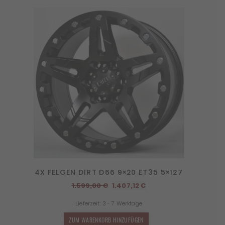
4X FELGEN DIRT D66 9×20 ET35 5×127
Ursprünglicher
Aktueller
1.599,00
€
1.407,12
€
Preis
Preis
Lieferzeit:
3 - 7 Werktage
war:
ist:
1.599,00 €
1.407,12 €.
ZUM WARENKORB HINZUFÜGEN