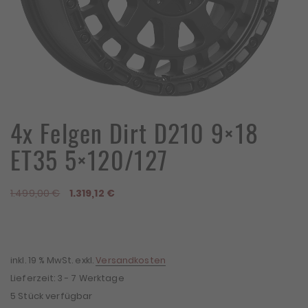
4x Felgen Dirt D210 9×18
ET35 5×120/127
Ursprünglicher
Aktueller
1.499,00
€
1.319,12
€
Preis
Preis
war:
ist:
1.499,00 €
1.319,12 €.
inkl. 19 % MwSt.
exkl.
Versandkosten
Lieferzeit:
3 - 7 Werktage
5 Stück verfügbar