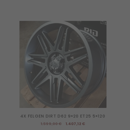
4X FELGEN DIRT D62 9×20 ET25 5×120
Ursprünglicher
Aktueller
1.599,00
€
1.407,12
€
Preis
Preis