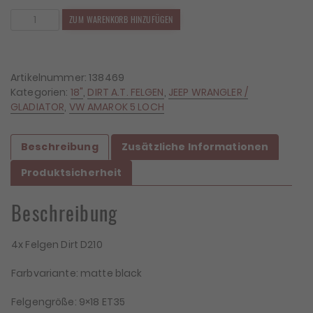
4x
ZUM WARENKORB HINZUFÜGEN
Felgen
Dirt
D210
9x18
Artikelnummer:
138469
ET35
Kategorien:
18"
,
DIRT A.T. FELGEN
,
JEEP WRANGLER /
5x120/127
GLADIATOR
,
VW AMAROK 5 LOCH
Menge
Beschreibung
Zusätzliche Informationen
Produktsicherheit
Beschreibung
4x Felgen Dirt D210
Farbvariante: matte black
Felgengröße: 9×18 ET35