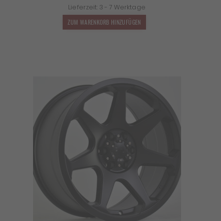
Lieferzeit:
3 - 7 Werktage
war:
ist:
1.599,00 €
1.407,12 €.
ZUM WARENKORB HINZUFÜGEN