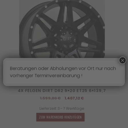
×
Beratungen oder Abholungen vor Ort nur nach
vorheriger Terminvereinbarung !
4X FELGEN DIRT D62 9×20 ET25 6×139,7
Ursprünglicher
Aktueller
1.599,00
€
1.407,12
€
Preis
Preis
Lieferzeit:
3 - 7 Werktage
war:
ist:
1.599,00 €
1.407,12 €.
ZUM WARENKORB HINZUFÜGEN