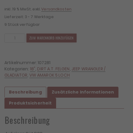
inkl. 19 % MwSt.
exkl.
Versandkosten
Lieferzeit:
3 - 7 Werktage
9 Stück verfügbar
4x
ZUM WARENKORB HINZUFÜGEN
Felgen
Dirt
D88
9x18
Artikelnummer:
107281
ET25
Kategorien:
18"
,
DIRT A.T. FELGEN
,
JEEP WRANGLER /
5x120/127
GLADIATOR
,
VW AMAROK 5 LOCH
Menge
Beschreibung
Zusätzliche Informationen
Produktsicherheit
Beschreibung