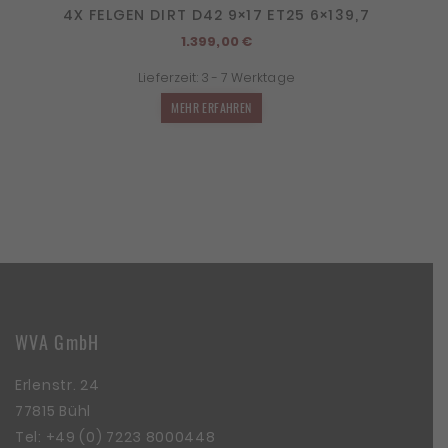
4X FELGEN DIRT D42 9×17 ET25 6×139,7
1.399,00
€
Lieferzeit:
3 - 7 Werktage
MEHR ERFAHREN
WVA GmbH
Erlenstr. 24
77815 Bühl
Tel:
+49 (0) 7223 8000448