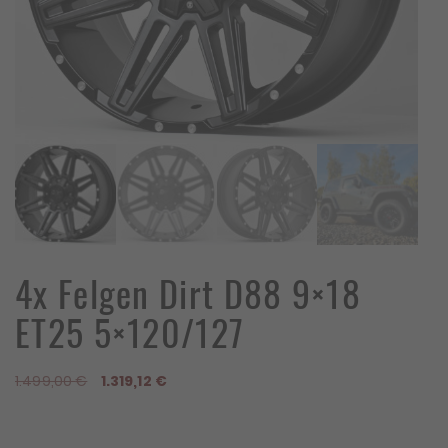
4x Felgen Dirt D88 9×18
ET25 5×120/127
Ursprünglicher
Aktueller
1.499,00
€
1.319,12
€
Preis
Preis
war:
ist:
1.499,00 €
1.319,12 €.