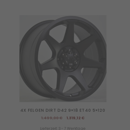
4X FELGEN DIRT D42 9×18 ET40 5×120
Ursprünglicher
Aktueller
1.499,00
€
1.319,12
€
Preis
Preis
Lieferzeit:
3 - 7 Werktage
war:
ist: