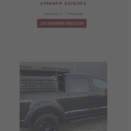
Ursprünglicher
Aktueller
2.750,00
€
2.475,00
€
Preis
Preis
Lieferzeit:
3 - 7 Werktage
war:
ist:
2.750,00 €
2.475,00 €.
ZUM WARENKORB HINZUFÜGEN