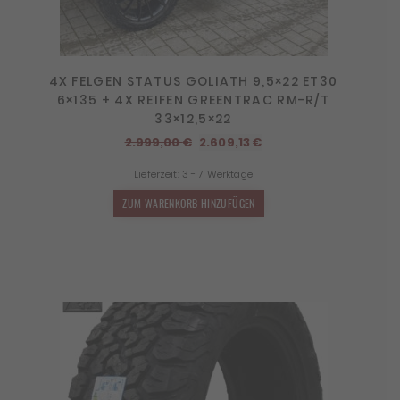
4X FELGEN STATUS GOLIATH 9,5×22 ET30
6×135 + 4X REIFEN GREENTRAC RM-R/T
33×12,5×22
Ursprünglicher
Aktueller
2.999,00
€
2.609,13
€
Preis
Preis
Lieferzeit:
3 - 7 Werktage
war:
ist:
2.999,00 €
2.609,13 €.
ZUM WARENKORB HINZUFÜGEN