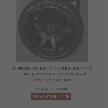
4X FELGEN RID R05 10×22 ET5 6×139,7 + 4X
REIFEN ULTRAFORCE ATX 285/45/22
Ursprünglicher
Aktueller
2.700,00
€
2.430,00
€
Preis
Preis
Lieferzeit:
3 - 7 Werktage
war:
ist:
2.700,00 €
2.430,00 €.
ZUM WARENKORB HINZUFÜGEN