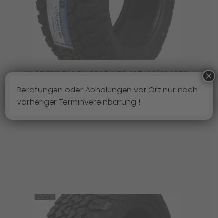
4X REIFEN BLACK BEAR AT2 265/40/22 105S
×
900,00
€
Beratungen oder Abholungen vor Ort nur nach
vorheriger Terminvereinbarung !
MEHR ERFAHREN