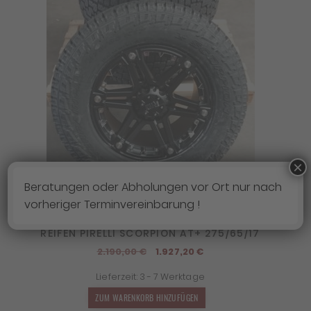
×
Beratungen oder Abholungen vor Ort nur nach
vorheriger Terminvereinbarung !
4X FELGEN RID R01 9×17 ET25 6×139,7 + 4X
REIFEN PIRELLI SCORPION AT+ 275/65/17
Ursprünglicher
Aktueller
2.190,00
€
1.927,20
€
Preis
Preis
Lieferzeit:
3 - 7 Werktage
war:
ist:
2.190,00 €
1.927,20 €.
ZUM WARENKORB HINZUFÜGEN