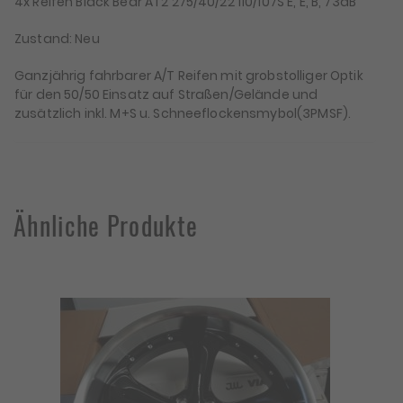
4x Reifen Black Bear AT2 275/40/22 110/107S E, E, B, 73dB
Zustand: Neu
Ganzjährig fahrbarer A/T Reifen mit grobstolliger Optik
für den 50/50 Einsatz auf Straßen/Gelände und
zusätzlich inkl. M+S u. Schneeflockensmybol(3PMSF).
Ähnliche Produkte