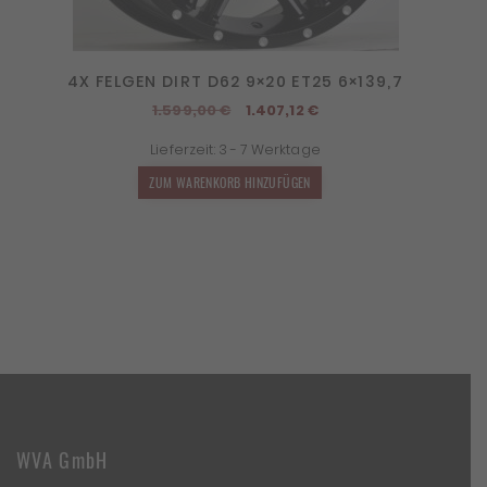
4X FELGEN DIRT D62 9×20 ET25 6×139,7
Ursprünglicher
Aktueller
1.599,00
€
1.407,12
€
Preis
Preis
Lieferzeit:
3 - 7 Werktage
war:
ist:
1.599,00 €
1.407,12 €.
ZUM WARENKORB HINZUFÜGEN
WVA GmbH