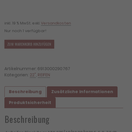
inkl. 19 % MwSt.
exkl.
Versandkosten
Nur noch 1 verfügbar!
4x
ZUM WARENKORB HINZUFÜGEN
Reifen
Black
Bear
AT2
Artikelnummer:
6913000290767
275/40/22
Kategorien:
22"
,
REIFEN
110/107S
Menge
Beschreibung
Zusätzliche Informationen
Produktsicherheit
Beschreibung