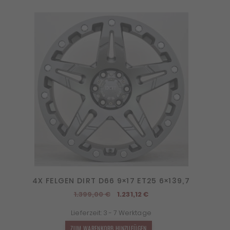
4X FELGEN DIRT D66 9×17 ET25 6×139,7
Ursprünglicher
Aktueller
1.399,00
€
1.231,12
€
Preis
Preis
Lieferzeit:
3 - 7 Werktage
war:
ist:
1.399,00 €
1.231,12 €.
ZUM WARENKORB HINZUFÜGEN