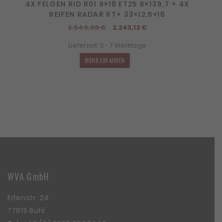
4X FELGEN RID R01 9×18 ET25 6×139,7 + 4X
REIFEN RADAR RT+ 33×12,5×18
Ursprünglicher
Aktueller
2.549,00
€
2.243,12
€
Preis
Preis
Lieferzeit:
3 - 7 Werktage
war:
ist:
2.549,00 €
2.243,12 €.
MEHR ERFAHREN
WVA GmbH
Erlenstr. 24
77815 Bühl