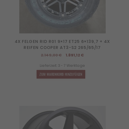
4X FELGEN RID R01 9×17 ET25 6×139,7 + 4X
REIFEN COOPER AT3-S2 265/65/17
Ursprünglicher
Aktueller
2.149,00
€
1.891,12
€
Preis
Preis
Lieferzeit:
3 - 7 Werktage
war:
ist:
2.149,00 €
1.891,12 €.
ZUM WARENKORB HINZUFÜGEN