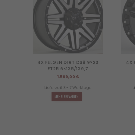
4X FELGEN DIRT D68 9×20
4X 
ET25 6×135/139,7
1.599,00
€
Lieferzeit:
3 - 7 Werktage
L
MEHR ERFAHREN