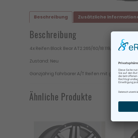
Beschreibung
Zusätzliche Information
Beschreibung
4x Reifen Black Bear AT2 265/60/18 119/116S E, E, B, 
Zustand: Neu
Be
Ganzjährig fahrbarer A/T Reifen mit grobstollige
Te
Ähnliche Produkte