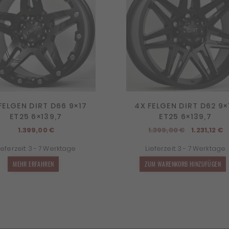
FELGEN DIRT D66 9×17
4X FELGEN DIRT D62 9×
ET25 6×139,7
ET25 6×139,7
Ursprüngl
A
1.399,00
€
1.399,00
€
1.231,12
€
Preis
P
ieferzeit:
3 - 7 Werktage
Lieferzeit:
3 - 7 Werktage
war:
is
1.399,00 €
1.
MEHR ERFAHREN
ZUM WARENKORB HINZUFÜGEN