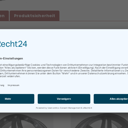
en
Produktsicherheit
73dB
ratungen oder Abholungen vor Ort nur nach vorheriger
r Optik für den 50/50 Einsatz auf Straßen/Gelände und zusätzli
rminvereinbarung !