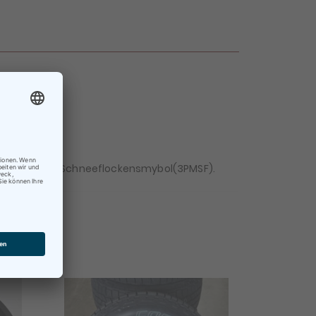
×
ch inkl. M+S u. Schneeflockensmybol(3PMSF).