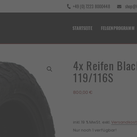
+49 (0) 7223 8000448
shop@b
STARTSEITE
FELGENPROGRAMM
4x Reifen Bla
119/116S
800,00
€
inkl. 19 % MwSt.
exkl.
Versandkos
Nur noch 1 verfügbar!