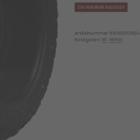
4x
ZUM WARENKORB HINZUFÜGEN
Reifen
Black
Bear
AT2
Artikelnummer:
69130002902
265/60/18
Kategorien:
18"
,
REIFEN
119/116S
Menge