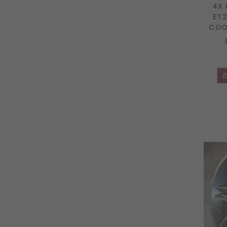
4X 
ET2
COO
Z