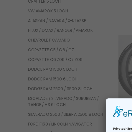
CRAFTER 5 LOCH
VW AMAROK 5 LOCH
ALASKAN / NAVARA / X-KLASSE
HILUX / DMAX / RANGER / AMAROK
CHEVROLET CAMARO
CORVETTE C5 / C6 / C7
CORVETTE C6 Z06 / C7 Z06
DODGE RAM 1500 5 LOCH
DODGE RAM 1500 6 LOCH
DODGE RAM 2500 / 3500 8 LOCH
ESCALADE / SILVERADO / SUBURBAN /
TAHOE / H3 6 LOCH
4X 
SILVERADO 2500 / SIERRA 2500 8 LOCH
FORD F150 / LINCOLN NAVIGATOR