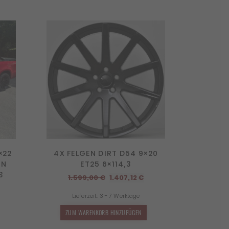
×22
4X FELGEN DIRT D54 9×20
EN
ET25 6×114,3
3
Ursprünglicher
Aktueller
1.599,00
€
1.407,12
€
Preis
Preis
Lieferzeit:
3 - 7 Werktage
cher
Aktueller
war:
ist:
Preis
1.599,00 €
1.407,12 €.
ZUM WARENKORB HINZUFÜGEN
st: