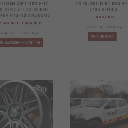
FELGEN DIRT D62 9×17
4X FELGEN DIRT D62 9×
5 6×114,3 + 4X REIFEN
ET25 6×114,3
PER AT3-S2 265/65/17
1.499,00
€
Ursprünglicher
Aktueller
2.149,00
€
1.934,10
€
Lieferzeit:
3 - 7 Werktage
Preis
Preis
Lieferzeit:
3 - 7 Werktage
war:
ist:
MEHR ERFAHREN
2.149,00 €
1.934,10 €.
UM WARENKORB HINZUFÜGEN