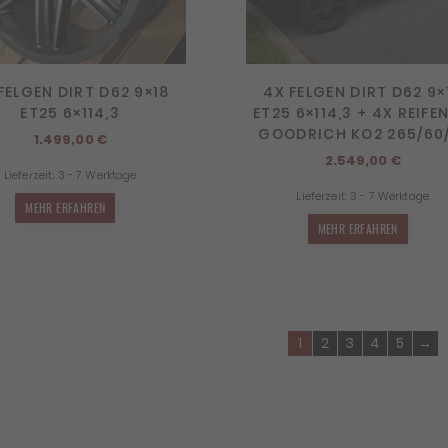
FELGEN DIRT D62 9×18
4X FELGEN DIRT D62 9×
ET25 6×114,3
ET25 6×114,3 + 4X REIFEN
GOODRICH KO2 265/60
1.499,00
€
2.549,00
€
Lieferzeit:
3 - 7 Werktage
Lieferzeit:
3 - 7 Werktage
MEHR ERFAHREN
MEHR ERFAHREN
1
2
3
4
5
→