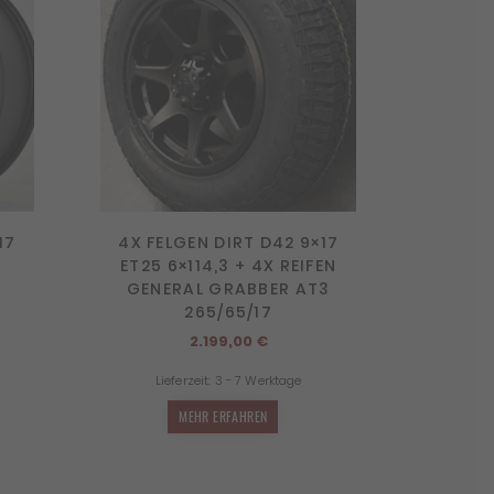
17
4X FELGEN DIRT D42 9×17
ET25 6×114,3 + 4X REIFEN
GENERAL GRABBER AT3
icher
tueller
265/65/17
eis
t:
2.199,00
€
231,12 €.
Lieferzeit:
3 - 7 Werktage
MEHR ERFAHREN