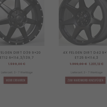
FELGEN DIRT D39 9×20
4X FELGEN DIRT D42 9×
ET12 6×114,3/139,7
ET25 6×114,3
Ursprüngl
Ak
1.599,00
€
1.399,00
€
1.231,12
€
Preis
Pr
Lieferzeit:
3 - 7 Werktage
Lieferzeit:
3 - 7 Werktage
war:
is
1.399,00 €
1.
MEHR ERFAHREN
ZUM WARENKORB HINZUFÜGEN