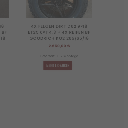
18
4X FELGEN DIRT D62 9×18
 BF
ET25 6×114,3 + 4X REIFEN BF
/18
GOODRICH KO2 265/65/18
2.650,00
€
Lieferzeit:
3 - 7 Werktage
MEHR ERFAHREN