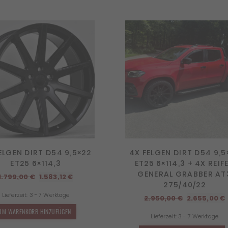
ELGEN DIRT D54 9,5×22
4X FELGEN DIRT D54 9,5
ET25 6×114,3
ET25 6×114,3 + 4X REIF
GENERAL GRABBER AT
Ursprünglicher
Aktueller
1.799,00
€
1.583,12
€
275/40/22
Preis
Preis
Lieferzeit:
3 - 7 Werktage
war:
ist:
Ursprüngli
2.950,00
€
2.655,00
€
1.799,00 €
1.583,12 €.
Preis
UM WARENKORB HINZUFÜGEN
Lieferzeit:
3 - 7 Werktage
war:
i