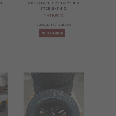
18
4X FELGEN DIRT D62 9×18
ET25 6×114,3
1.499,00
€
Lieferzeit:
3 - 7 Werktage
MEHR ERFAHREN