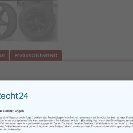
en
Produktsicherheit
 73dB
ratungen oder Abholungen vor Ort nur nach vorheriger
rminvereinbarung !