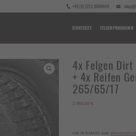
+49 (0) 7223 8000448
shop@b
STARTSEITE
FELGENPROGRAMM
4x Felgen Dir
+ 4x Reifen G
265/65/17
2.199,00
€
inkl. 19 % MwSt.
exkl.
Versandkos