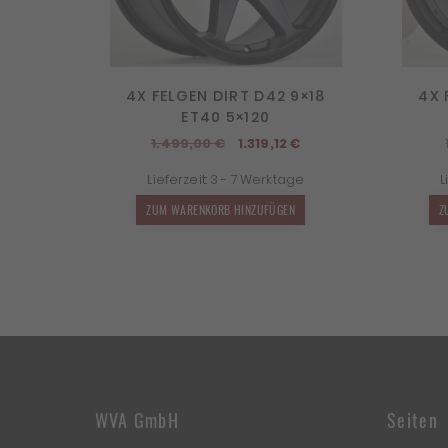
4X FELGEN DIRT D42 9×18
4X 
ET40 5×120
Ursprünglicher
Aktueller
1.499,00
€
1.319,12
€
Preis
Preis
Lieferzeit:
3 - 7 Werktage
L
war:
ist:
1.499,00 €
1.319,12 €.
ZUM WARENKORB HINZUFÜGEN
Z
WVA GmbH
Seiten