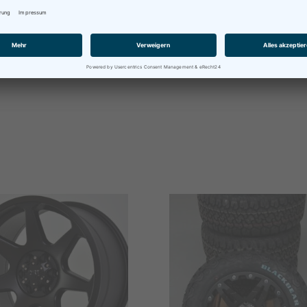
alles weitere kontaktieren Sie uns einfach per Mail oder telefo