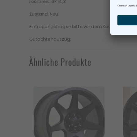
Lochkreis: 6×114,3
Zustand: Neu
Eintragungsfragen bitte vor dem Kauf stellen. Für 
Gutachtenauszug:
Ähnliche Produkte