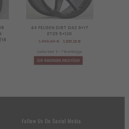
18
4X FELGEN DIRT D42 9×17
N
ET25 5×120
/18
Ursprünglicher
Aktueller
1.399,00
€
1.231,12
€
icher
ktueller
Preis
Preis
Lieferzeit:
3 - 7 Werktage
reis
war:
ist:
st:
1.399,00 €
1.231,12 €.
ZUM WARENKORB HINZUFÜGEN
.115,00 €.
Follow Us On Social Media