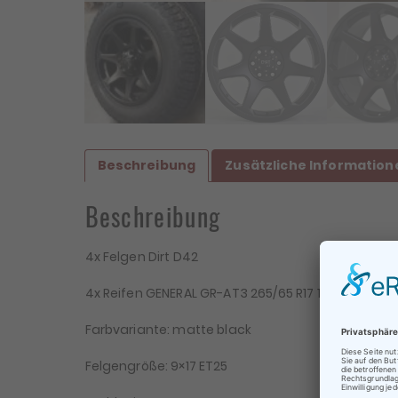
Beschreibung
Zusätzliche Information
Beschreibung
4x Felgen Dirt D42
4x Reifen GENERAL GR-AT3 265/65 R17 112H – D, C, B,
Farbvariante: matte black
Be
Felgengröße: 9×17 ET25
Te