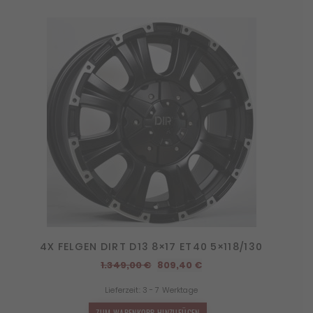
4X FELGEN DIRT D13 8×17 ET40 5×118/130
Ursprünglicher
Aktueller
1.349,00
€
809,40
€
Preis
Preis
Lieferzeit:
3 - 7 Werktage
war:
ist:
1.349,00 €
809,40 €.
ZUM WARENKORB HINZUFÜGEN