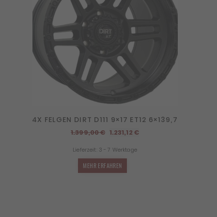
4X FELGEN DIRT D111 9×17 ET12 6×139,7
Ursprünglicher
Aktueller
1.399,00
€
1.231,12
€
Preis
Preis
Lieferzeit:
3 - 7 Werktage
war:
ist:
1.399,00 €
1.231,12 €.
MEHR ERFAHREN