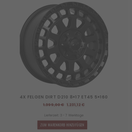
4X FELGEN DIRT D210 8×17 ET45 5×160
Ursprünglicher
Aktueller
1.399,00
€
1.231,12
€
Preis
Preis
Lieferzeit:
3 - 7 Werktage
war:
ist:
1.399,00 €
1.231,12 €.
ZUM WARENKORB HINZUFÜGEN