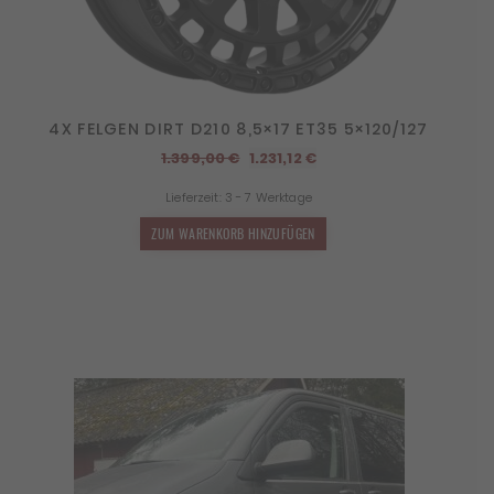
4X FELGEN DIRT D210 8,5×17 ET35 5×120/127
Ursprünglicher
Aktueller
1.399,00
€
1.231,12
€
Preis
Preis
Lieferzeit:
3 - 7 Werktage
war:
ist:
1.399,00 €
1.231,12 €.
ZUM WARENKORB HINZUFÜGEN