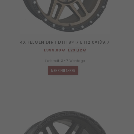
4X FELGEN DIRT D111 9×17 ET12 6×139,7
Ursprünglicher
Aktueller
1.399,00
€
1.231,12
€
Preis
Preis
Lieferzeit:
3 - 7 Werktage
war:
ist:
1.399,00 €
1.231,12 €.
MEHR ERFAHREN