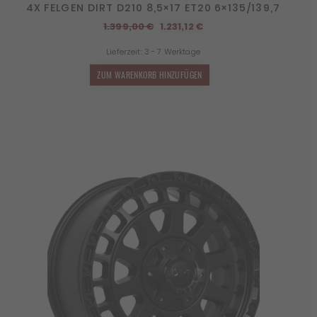
4X FELGEN DIRT D210 8,5×17 ET20 6×135/139,7
Ursprünglicher
Aktueller
1.399,00
€
1.231,12
€
Preis
Preis
Lieferzeit:
3 - 7 Werktage
war:
ist:
1.399,00 €
1.231,12 €.
ZUM WARENKORB HINZUFÜGEN