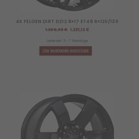
4X FELGEN DIRT D212 8×17 ET48 6×120/130
Ursprünglicher
Aktueller
1.399,00
€
1.231,12
€
Preis
Preis
Lieferzeit:
3 - 7 Werktage
war:
ist:
1.399,00 €
1.231,12 €.
ZUM WARENKORB HINZUFÜGEN