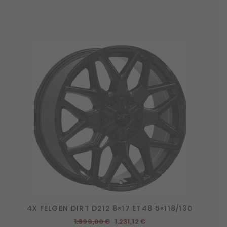
4X FELGEN DIRT D212 8×17 ET48 5×118/130
Ursprünglicher
Aktueller
1.399,00
€
1.231,12
€