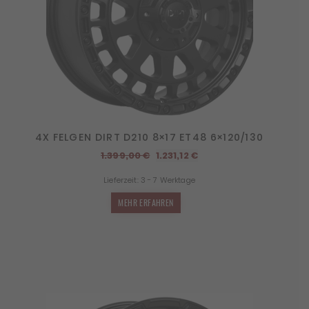
4X FELGEN DIRT D210 8×17 ET48 6×120/130
Ursprünglicher
Aktueller
1.399,00
€
1.231,12
€
Preis
Preis
Lieferzeit:
3 - 7 Werktage
war:
ist:
1.399,00 €
1.231,12 €.
MEHR ERFAHREN