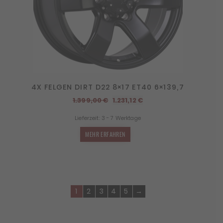
4X FELGEN DIRT D22 8×17 ET40 6×139,7
Ursprünglicher
Aktueller
1.399,00
€
1.231,12
€
Preis
Preis
Lieferzeit:
3 - 7 Werktage
war:
ist:
1.399,00 €
1.231,12 €.
MEHR ERFAHREN
1
2
3
4
5
→