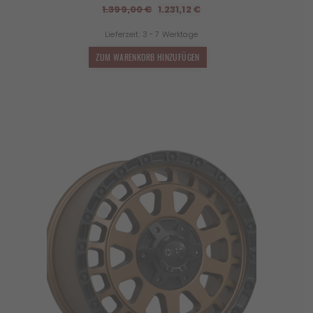
Ursprünglicher
Aktueller
1.399,00
€
1.231,12
€
Preis
Preis
Lieferzeit:
3 - 7 Werktage
war:
ist:
1.399,00 €
1.231,12 €.
ZUM WARENKORB HINZUFÜGEN