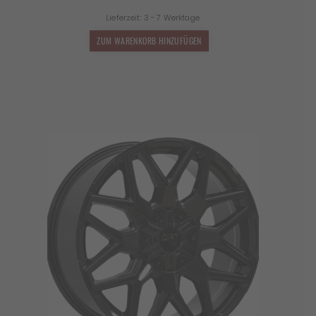
Preis
Preis
Lieferzeit:
3 - 7 Werktage
war:
ist:
1.399,00 €
1.231,12 €.
ZUM WARENKORB HINZUFÜGEN