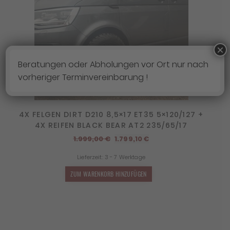
×
Beratungen oder Abholungen vor Ort nur nach
vorheriger Terminvereinbarung !
4X FELGEN DIRT D210 8,5×17 ET35 5×120/127 +
4X REIFEN BLACK BEAR AT2 235/65/17
Ursprünglicher
Aktueller
1.999,00
€
1.799,10
€
Preis
Preis
Lieferzeit:
3 - 7 Werktage
war:
ist:
1.999,00 €
1.799,10 €.
ZUM WARENKORB HINZUFÜGEN