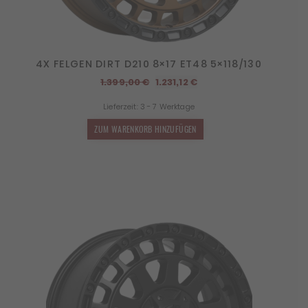
4X FELGEN DIRT D210 8×17 ET48 5×118/130
Ursprünglicher
Aktueller
1.399,00
€
1.231,12
€
Preis
Preis
Lieferzeit:
3 - 7 Werktage
war:
ist:
1.399,00 €
1.231,12 €.
ZUM WARENKORB HINZUFÜGEN