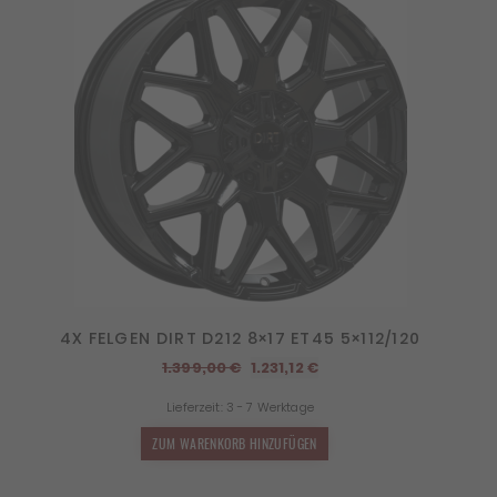
4X FELGEN DIRT D212 8×17 ET45 5×112/120
Ursprünglicher
Aktueller
1.399,00
€
1.231,12
€
Preis
Preis
Lieferzeit:
3 - 7 Werktage
war:
ist:
1.399,00 €
1.231,12 €.
ZUM WARENKORB HINZUFÜGEN