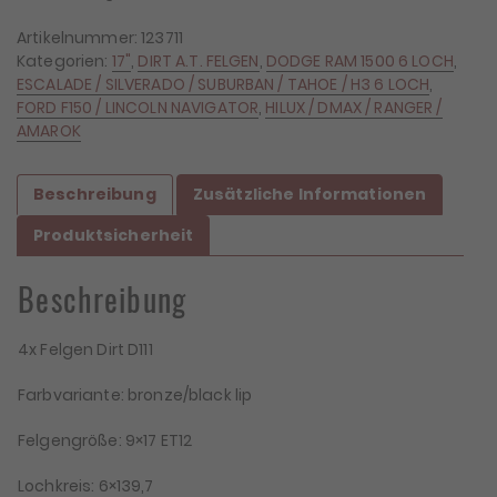
Artikelnummer:
123711
Kategorien:
17"
,
DIRT A.T. FELGEN
,
DODGE RAM 1500 6 LOCH
,
ESCALADE / SILVERADO / SUBURBAN / TAHOE / H3 6 LOCH
,
FORD F150 / LINCOLN NAVIGATOR
,
HILUX / DMAX / RANGER /
AMAROK
Beschreibung
Zusätzliche Informationen
Produktsicherheit
Beschreibung
4x Felgen Dirt D111
Farbvariante: bronze/black lip
Felgengröße: 9×17 ET12
Lochkreis: 6×139,7