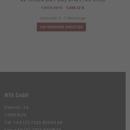
Ursprünglicher
Aktueller
1.499,00
€
1.319,12
€
Preis
Preis
Lieferzeit:
3 - 7 Werktage
war:
ist:
1.499,00 €
1.319,12 €.
ZUM WARENKORB HINZUFÜGEN
WVA GmbH
Erlenstr. 24
77815 Bühl
Tel:
+49 (0) 7223 8000448
Fax: +49 (0) 7223 8301630