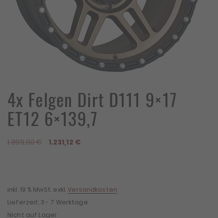
4x Felgen Dirt D111 9×17
ET12 6×139,7
Ursprünglicher
Aktueller
1.399,00
€
1.231,12
€
Preis
Preis
war:
ist:
1.399,00 €
1.231,12 €.
inkl. 19 % MwSt.
exkl.
Versandkosten
Lieferzeit:
3 - 7 Werktage
Nicht auf Lager