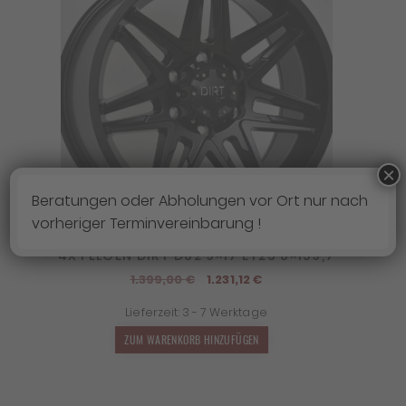
×
Beratungen oder Abholungen vor Ort nur nach
vorheriger Terminvereinbarung !
4X FELGEN DIRT D62 9×17 ET25 6×139,7
Ursprünglicher
Aktueller
1.399,00
€
1.231,12
€
Preis
Preis
Lieferzeit:
3 - 7 Werktage
war:
ist:
1.399,00 €
1.231,12 €.
ZUM WARENKORB HINZUFÜGEN