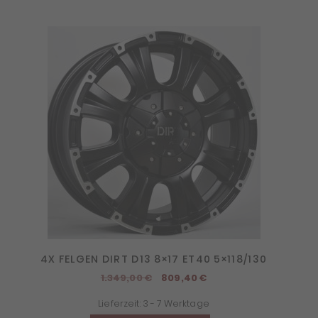
4X FELGEN DIRT D13 8×17 ET40 5×118/130
Ursprünglicher
Aktueller
1.349,00
€
809,40
€
Preis
Preis
Lieferzeit:
3 - 7 Werktage
war:
ist: