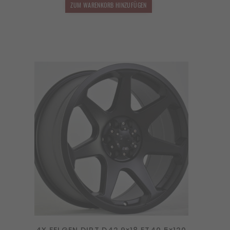
1.349,00 €
809,40 €.
ZUM WARENKORB HINZUFÜGEN
4X FELGEN DIRT D42 9×18 ET40 5×120