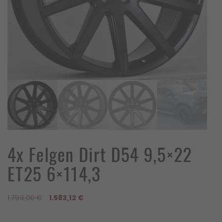
4x Felgen Dirt D54 9,5×22
ET25 6×114,3
Ursprünglicher
Aktueller
1.799,00
€
1.583,12
€
Preis
Preis
war:
ist: