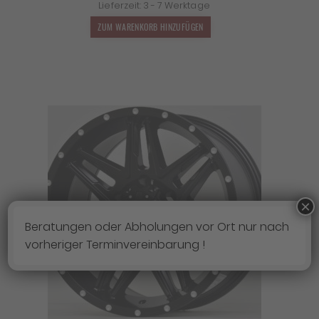
Lieferzeit:
3 - 7 Werktage
war:
ist:
1.399,00 €
1.231,12 €.
ZUM WARENKORB HINZUFÜGEN
×
Beratungen oder Abholungen vor Ort nur nach
vorheriger Terminvereinbarung !