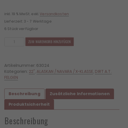
1.799,00 €
1.583,12 €.
inkl. 19 % MwSt.
exkl.
Versandkosten
Lieferzeit:
3 - 7 Werktage
6 Stück verfügbar
4x
ZUM WARENKORB HINZUFÜGEN
Felgen
Dirt
D54
9,5x22
Artikelnummer:
63024
ET25
Kategorien:
22"
,
ALASKAN / NAVARA / X-KLASSE
,
DIRT A.T.
6x114,3
FELGEN
Menge
Beschreibung
Zusätzliche Informationen
Produktsicherheit
Beschreibung