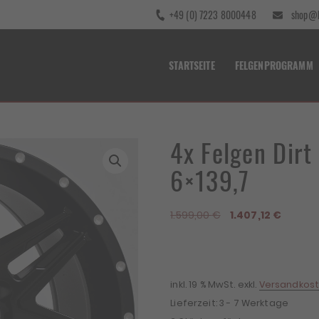
+49 (0) 7223 8000448
shop@b
STARTSEITE
FELGENPROGRAMM
4x Felgen Dir
6×139,7
Ursprünglicher
Aktuell
1.599,00
€
1.407,12
€
Preis
Preis
war:
ist:
1.599,00 €
1.407,12
inkl. 19 % MwSt.
exkl.
Versandkos
Lieferzeit:
3 - 7 Werktage