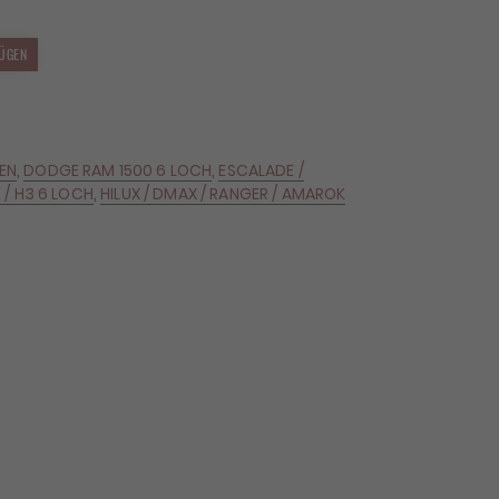
ÜGEN
GEN
,
DODGE RAM 1500 6 LOCH
,
ESCALADE /
 / H3 6 LOCH
,
HILUX / DMAX / RANGER / AMAROK