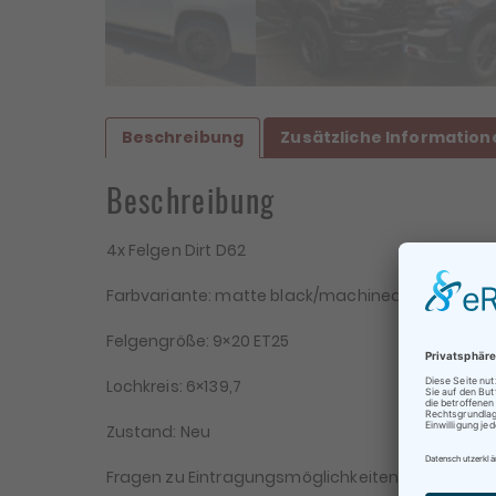
Beschreibung
Zusätzliche Information
Beschreibung
4x Felgen Dirt D62
Farbvariante: matte black/machined rivets
Felgengröße: 9×20 ET25
Lochkreis: 6×139,7
Be
Te
Zustand: Neu
Fragen zu Eintragungsmöglichkeiten bitte vor dem 