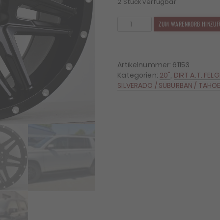
2 Stück verfügbar
4x
ZUM WARENKORB HINZUF
Felgen
Dirt
D62
9x20
Artikelnummer:
61153
ET25
Kategorien:
20"
,
DIRT A.T. FEL
6x139,7
SILVERADO / SUBURBAN / TAHOE
Menge