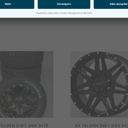
n
FELGEN DIRT D66 9×18
4X FELGEN DIRT D62 9×