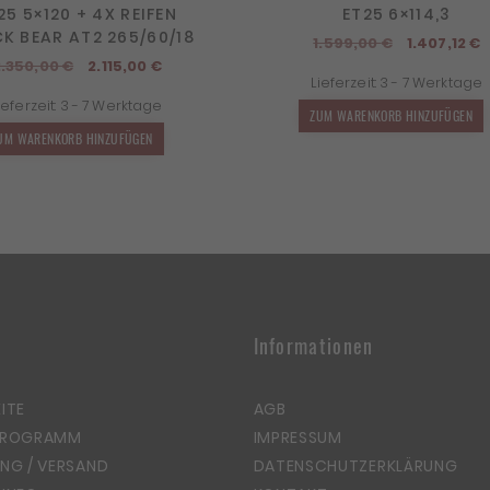
25 5×120 + 4X REIFEN
ET25 6×114,3
K BEAR AT2 265/60/18
Ursprüngl
A
1.599,00
€
1.407,12
€
Ursprünglicher
Aktueller
Preis
P
2.350,00
€
2.115,00
€
Lieferzeit:
3 - 7 Werktage
Preis
Preis
war:
i
ieferzeit:
3 - 7 Werktage
war:
ist:
1.599,00 €
1
ZUM WARENKORB HINZUFÜGEN
2.350,00 €
2.115,00 €.
UM WARENKORB HINZUFÜGEN
Informationen
ITE
AGB
PROGRAMM
IMPRESSUM
NG / VERSAND
DATENSCHUTZERKLÄRUNG