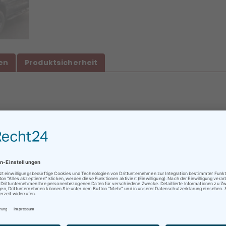
en
Produktsicherheit
ratungen oder Abholungen vor Ort nur nach vorheriger
rminvereinbarung !
Kauf stellen. Für alles weitere kontaktieren Sie uns einfach per