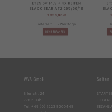
ET25 6×114,3 + 4X REIFEN
ET
BLACK BEAR AT2 265/60/18
BLAC
2.350,00
€
Lieferzeit:
3 - 7 Werktage
L
MEHR ERFAHREN
Z
WVA GmbH
Seiten
Erlenstr. 24
STARTSE
77815 Bühl
FELGEN
Tel:
+49 (0) 7223 8000448
BEZAHLU