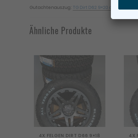
Gutachtenauszug:
TG Dirt D62 9×20 alle Variante
Ähnliche Produkte
4X FELGEN DIRT D66 9×18
4X 