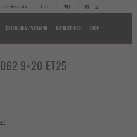
randwheels.com
Login
0
BEZAHLUNG / VERSAND
HÄNDLERINFO
SHOP
t D62 9×20 ET25
er
 €.
ten