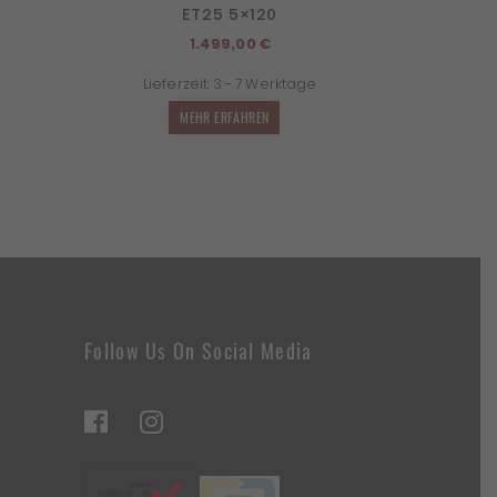
ET25 5×120
icher
ktueller
1.499,00
€
reis
Lieferzeit:
3 - 7 Werktage
st:
.407,12 €.
MEHR ERFAHREN
Follow Us On Social Media