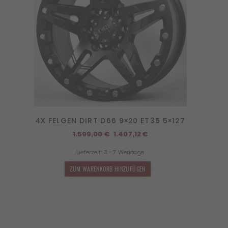
4X FELGEN DIRT D66 9×20 ET35 5×127
Ursprünglicher
Aktueller
1.599,00
€
1.407,12
€
Preis
Preis
Lieferzeit:
3 - 7 Werktage
war:
ist:
1.599,00 €
1.407,12 €.
ZUM WARENKORB HINZUFÜGEN