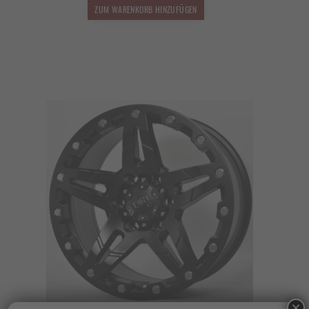
1.599,00 €
959,40 €.
ZUM WARENKORB HINZUFÜGEN
×