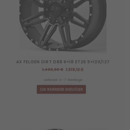
4X FELGEN DIRT D88 9×18 ET25 5×120/127
Ursprünglicher
Aktueller
1.499,00
€
1.319,12
€
Preis
Preis
Lieferzeit:
3 - 7 Werktage
war:
ist:
1.499,00 €
1.319,12 €.
ZUM WARENKORB HINZUFÜGEN