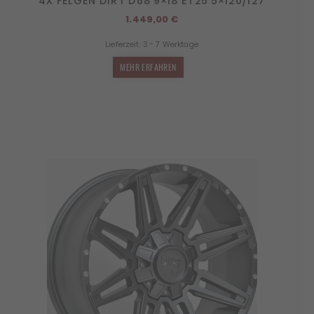
4X FELGEN DIRT D68 9×18 ET25 5×120/127
1.449,00
€
Lieferzeit:
3 - 7 Werktage
MEHR ERFAHREN