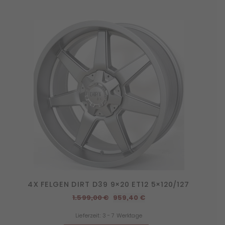
4X FELGEN DIRT D39 9×20 ET12 5×120/127
Ursprünglicher
Aktueller
1.599,00
€
959,40
€
Preis
Preis
Lieferzeit:
3 - 7 Werktage
war:
ist: