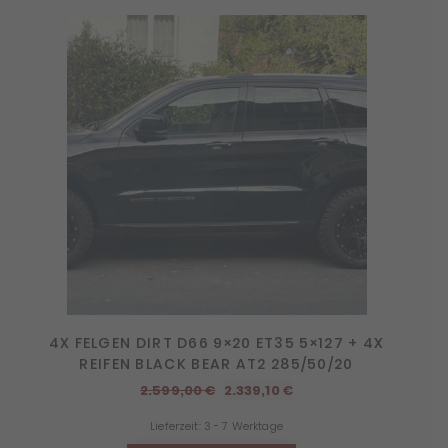
4X FELGEN DIRT D66 9×20 ET35 5×127 + 4X
REIFEN BLACK BEAR AT2 285/50/20
Ursprünglicher
Aktueller
2.599,00
€
2.339,10
€
Preis
Preis
Lieferzeit:
3 - 7 Werktage
war:
ist: