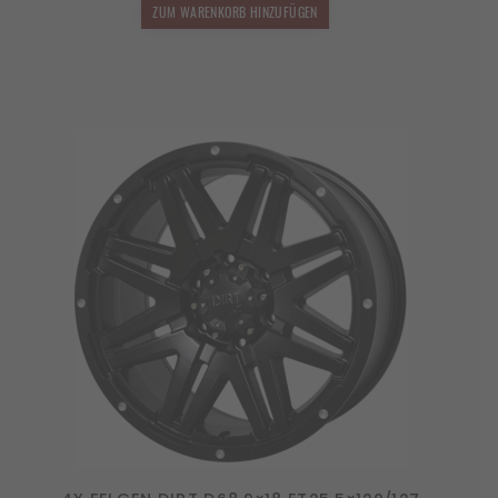
2.599,00 €
2.339,10 €.
ZUM WARENKORB HINZUFÜGEN