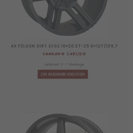
4X FELGEN DIRT D102 10×20 ET-25 5×127/139,7
Ursprünglicher
Aktueller
1.649,00
€
1.451,12
€
Preis
Preis
Lieferzeit:
3 - 7 Werktage
war:
ist:
1.649,00 €
1.451,12 €.
ZUM WARENKORB HINZUFÜGEN