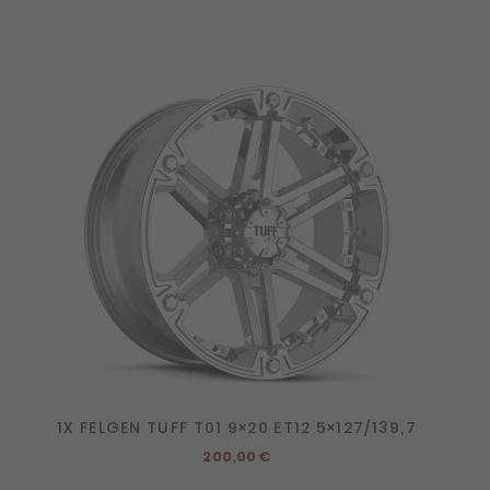
1X FELGEN TUFF T01 9×20 ET12 5×127/139,7
200,00
€