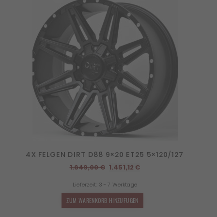
4X FELGEN DIRT D88 9×20 ET25 5×120/127
Ursprünglicher
Aktueller
1.649,00
€
1.451,12
€
Preis
Preis
Lieferzeit:
3 - 7 Werktage
war:
ist:
1.649,00 €
1.451,12 €.
ZUM WARENKORB HINZUFÜGEN