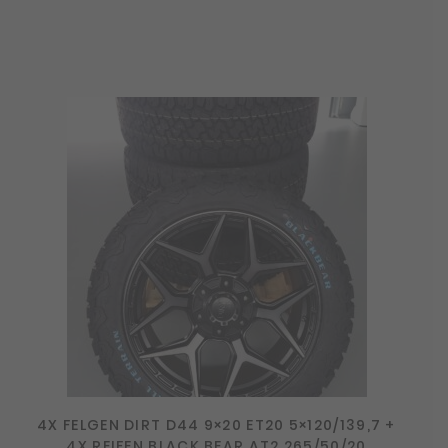
4X FELGEN DIRT D44 9×20 ET20 5×120/139,7 +
4X REIFEN BLACK BEAR AT2 265/50/20