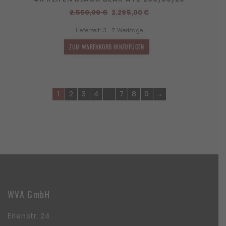
Ursprünglicher
Aktueller
2.550,00
€
2.295,00
€
Preis
Preis
Lieferzeit:
3 - 7 Werktage
war:
ist:
2.550,00 €
2.295,00 €.
ZUM WARENKORB HINZUFÜGEN
1
2
3
4
…
7
8
9
→
WVA GmbH
Erlenstr. 24