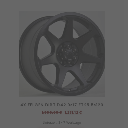
4X FELGEN DIRT D42 9×17 ET25 5×120
Ursprünglicher
Aktueller
1.399,00
€
1.231,12
€
Preis
Preis
Lieferzeit:
3 - 7 Werktage
war:
ist: