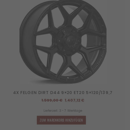
4X FELGEN DIRT D44 9×20 ET20 5×120/139,7
Ursprünglicher
Aktueller
1.599,00
€
1.407,12
€
Preis
Preis
Lieferzeit:
3 - 7 Werktage
war:
ist:
1.599,00 €
1.407,12 €.
ZUM WARENKORB HINZUFÜGEN