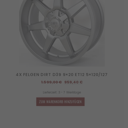
4X FELGEN DIRT D39 9×20 ET12 5×120/127
Ursprünglicher
Aktueller
1.599,00
€
959,40
€
Preis
Preis
Lieferzeit:
3 - 7 Werktage
war:
ist:
1.599,00 €
959,40 €.
ZUM WARENKORB HINZUFÜGEN