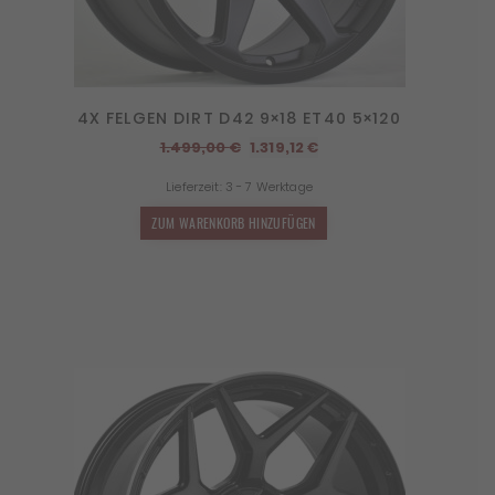
4X FELGEN DIRT D42 9×18 ET40 5×120
Ursprünglicher
Aktueller
1.499,00
€
1.319,12
€
Preis
Preis
Lieferzeit:
3 - 7 Werktage
war:
ist:
1.499,00 €
1.319,12 €.
ZUM WARENKORB HINZUFÜGEN