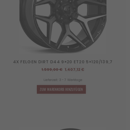
4X FELGEN DIRT D44 9×20 ET20 5×120/139,7
Ursprünglicher
Aktueller
1.599,00
€
1.407,12
€
Preis
Preis
Lieferzeit:
3 - 7 Werktage
war:
ist:
1.599,00 €
1.407,12 €.
ZUM WARENKORB HINZUFÜGEN