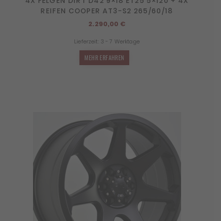
4X FELGEN DIRT D42 9×18 ET25 5×120 + 4X
REIFEN COOPER AT3-S2 265/60/18
2.290,00
€
Lieferzeit:
3 - 7 Werktage
MEHR ERFAHREN