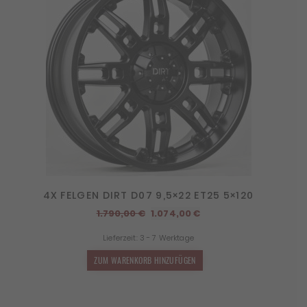
4X FELGEN DIRT D07 9,5×22 ET25 5×120
Ursprünglicher
Aktueller
1.790,00
€
1.074,00
€
Preis
Preis
Lieferzeit:
3 - 7 Werktage
war:
ist:
1.790,00 €
1.074,00 €.
ZUM WARENKORB HINZUFÜGEN