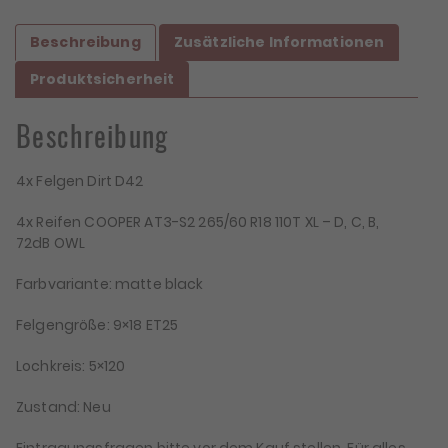
Beschreibung
Zusätzliche Informationen
Produktsicherheit
Beschreibung
4x Felgen Dirt D42
4x Reifen COOPER AT3-S2 265/60 R18 110T XL – D, C, B,
72dB OWL
Farbvariante: matte black
Felgengröße: 9×18 ET25
Lochkreis: 5×120
Zustand: Neu