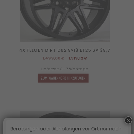
4X FELGEN DIRT D62 9×18 ET25 6×139,7
Ursprünglicher
Aktueller
1.499,00
€
1.319,12
€
Preis
Preis
Lieferzeit:
3 - 7 Werktage
war:
ist:
1.499,00 €
1.319,12 €.
ZUM WARENKORB HINZUFÜGEN
×
Beratungen oder Abholungen vor Ort nur nach