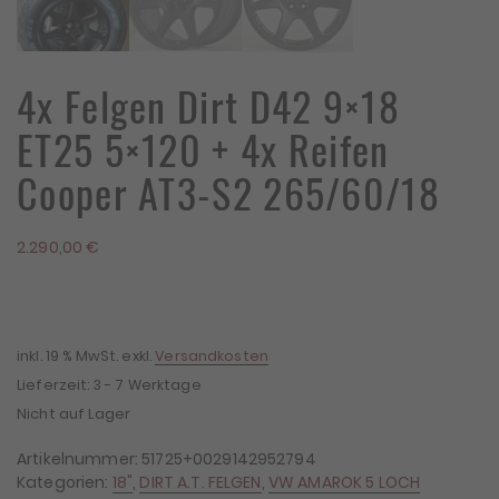
4x Felgen Dirt D42 9×18
ET25 5×120 + 4x Reifen
Cooper AT3-S2 265/60/18
2.290,00
€
inkl. 19 % MwSt.
exkl.
Versandkosten
Lieferzeit:
3 - 7 Werktage
Nicht auf Lager
Artikelnummer:
51725+0029142952794
Kategorien:
18"
,
DIRT A.T. FELGEN
,
VW AMAROK 5 LOCH