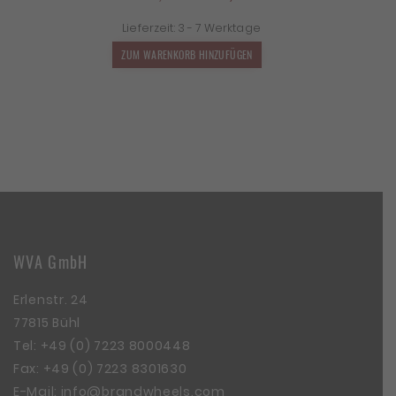
Preis
Preis
Lieferzeit:
3 - 7 Werktage
war:
ist:
1.399,00 €
1.231,12 €.
ZUM WARENKORB HINZUFÜGEN
WVA GmbH
Erlenstr. 24
77815 Bühl
Tel:
+49 (0) 7223 8000448
Fax: +49 (0) 7223 8301630
E-Mail:
info@brandwheels.com