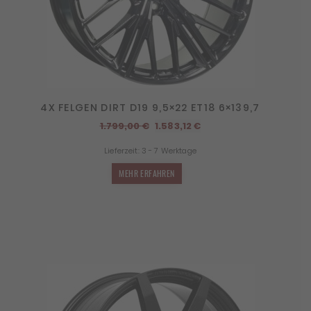
4X FELGEN DIRT D19 9,5×22 ET18 6×139,7
Ursprünglicher
Aktueller
1.799,00
€
1.583,12
€
Preis
Preis
Lieferzeit:
3 - 7 Werktage
war:
ist:
1.799,00 €
1.583,12 €.
MEHR ERFAHREN