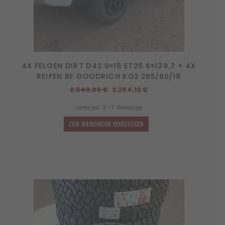
4X FELGEN DIRT D42 9×18 ET25 6×139,7 + 4X
REIFEN BF GOODRICH KO2 265/60/18
Ursprünglicher
Aktueller
2.549,00
€
2.294,10
€
Preis
Preis
Lieferzeit:
3 - 7 Werktage
war:
ist:
2.549,00 €
2.294,10 €.
ZUM WARENKORB HINZUFÜGEN