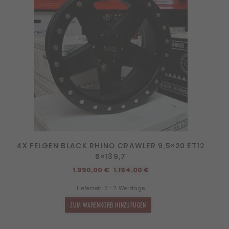
4X FELGEN BLACK RHINO CRAWLER 9,5×20 ET12
6×139,7
Ursprünglicher
Aktueller
1.990,00
€
1.194,00
€
Preis
Preis
Lieferzeit:
3 - 7 Werktage
war:
ist:
1.990,00 €
1.194,00 €.
ZUM WARENKORB HINZUFÜGEN