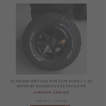
4X FELGEN DIRT D42 9×18 ET25 6×139,7 + 4X
REIFEN BF GOODRICH KO2 35×12,5×18
Ursprünglicher
Aktueller
2.799,00
€
2.519,10
€
Preis
Preis
Lieferzeit:
3 - 7 Werktage
war:
ist: