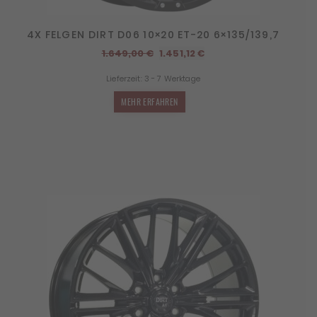
4X FELGEN DIRT D06 10×20 ET-20 6×135/139,7
Ursprünglicher
Aktueller
1.649,00
€
1.451,12
€
Preis
Preis
Lieferzeit:
3 - 7 Werktage
war:
ist:
1.649,00 €
1.451,12 €.
MEHR ERFAHREN