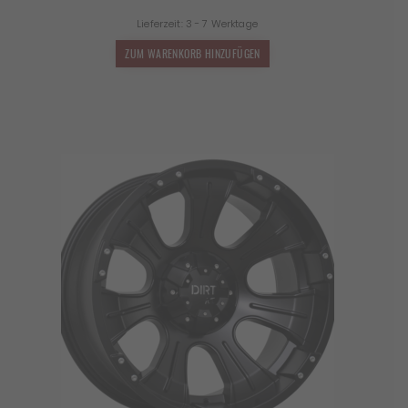
Preis
Preis
Lieferzeit:
3 - 7 Werktage
war:
ist:
1.990,00 €
1.194,00 €.
ZUM WARENKORB HINZUFÜGEN