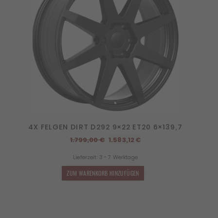
4X FELGEN DIRT D292 9×22 ET20 6×139,7
Ursprünglicher
Aktueller
1.799,00
€
1.583,12
€
Preis
Preis
Lieferzeit:
3 - 7 Werktage
war:
ist:
1.799,00 €
1.583,12 €.
ZUM WARENKORB HINZUFÜGEN