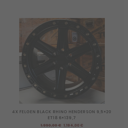
4X FELGEN BLACK RHINO HENDERSON 9,5×20
ET18 6×139,7
Ursprünglicher
Aktueller
1.990,00
€
1.194,00
€