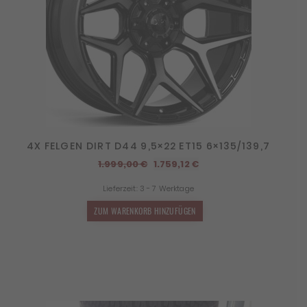
4X FELGEN DIRT D44 9,5×22 ET15 6×135/139,7
Ursprünglicher
Aktueller
1.999,00
€
1.759,12
€
Preis
Preis
Lieferzeit:
3 - 7 Werktage
war:
ist:
1.999,00 €
1.759,12 €.
ZUM WARENKORB HINZUFÜGEN