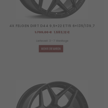
4X FELGEN DIRT D44 9,5×22 ET15 6×135/139,7
Ursprünglicher
Aktueller
1.799,00
€
1.583,12
€
Preis
Preis
Lieferzeit:
3 - 7 Werktage
war:
ist:
1.799,00 €
1.583,12 €.
MEHR ERFAHREN