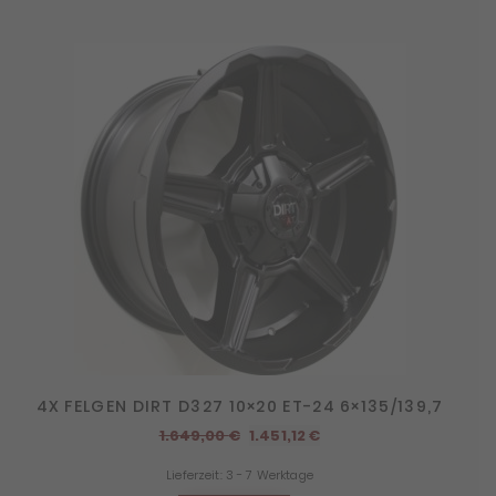
4X FELGEN DIRT D327 10×20 ET-24 6×135/139,7
Ursprünglicher
Aktueller
1.649,00
€
1.451,12
€
Preis
Preis
Lieferzeit:
3 - 7 Werktage
war:
ist: