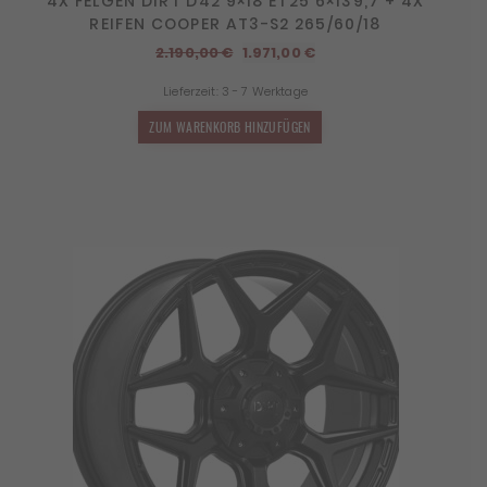
4X FELGEN DIRT D42 9×18 ET25 6×139,7 + 4X
REIFEN COOPER AT3-S2 265/60/18
Ursprünglicher
Aktueller
2.190,00
€
1.971,00
€
Preis
Preis
Lieferzeit:
3 - 7 Werktage
war:
ist:
2.190,00 €
1.971,00 €.
ZUM WARENKORB HINZUFÜGEN