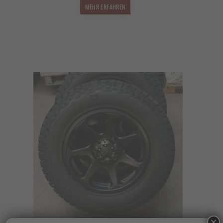
1.649,00 €
1.451,12 €.
MEHR ERFAHREN
×