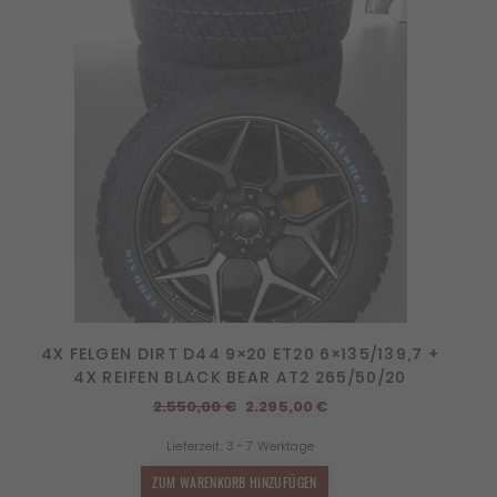
4X FELGEN DIRT D44 9×20 ET20 6×135/139,7 +
4X REIFEN BLACK BEAR AT2 265/50/20
Ursprünglicher
Aktueller
2.550,00
€
2.295,00
€
Preis
Preis
Lieferzeit:
3 - 7 Werktage
war:
ist:
2.550,00 €
2.295,00 €.
ZUM WARENKORB HINZUFÜGEN