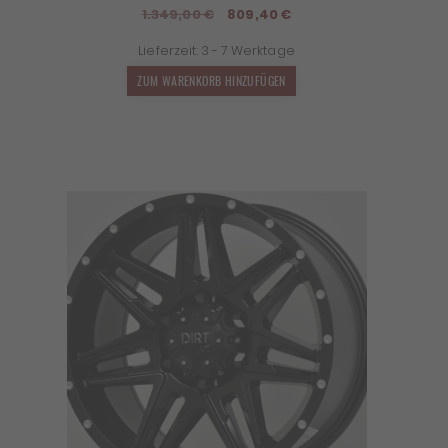
Ursprünglicher
Aktueller
1.349,00
€
809,40
€
Preis
Preis
Lieferzeit:
3 - 7 Werktage
war:
ist:
1.349,00 €
809,40 €.
ZUM WARENKORB HINZUFÜGEN