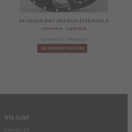
4X FELGEN DIRT D62 9×20 ET25 6×114,3
Ursprünglicher
Aktueller
1.599,00
€
1.407,12
€
Preis
Preis
Lieferzeit:
3 - 7 Werktage
war:
ist:
1.599,00 €
1.407,12 €.
ZUM WARENKORB HINZUFÜGEN
WVA GmbH
Erlenstr. 24