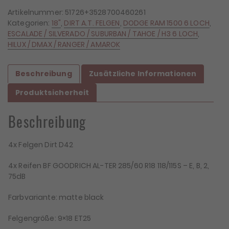
9x18
Artikelnummer:
51726+3528700460261
ET25
Kategorien:
18"
,
DIRT A.T. FELGEN
,
DODGE RAM 1500 6 LOCH
,
6x139,7
ESCALADE / SILVERADO / SUBURBAN / TAHOE / H3 6 LOCH
,
+
HILUX / DMAX / RANGER / AMAROK
4x
Reifen
Beschreibung
Zusätzliche Informationen
BF
Goodrich
Produktsicherheit
KO2
285/60/18
Beschreibung
Menge
4x Felgen Dirt D42
4x Reifen BF GOODRICH AL-TER 285/60 R18 118/115S – E, B, 2,
75dB
Farbvariante: matte black
Felgengröße: 9×18 ET25