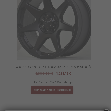
4X FELGEN DIRT D42 9×17 ET25 6×114,3
Ursprünglicher
Aktueller
1.399,00
€
1.231,12
€
Preis
Preis
Lieferzeit:
3 - 7 Werktage
war:
ist:
1.399,00 €
1.231,12 €.
ZUM WARENKORB HINZUFÜGEN