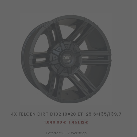
4X FELGEN DIRT D102 10×20 ET-25 6×135/139,7
Ursprünglicher
Aktueller
1.649,00
€
1.451,12
€
Preis
Preis
Lieferzeit:
3 - 7 Werktage
war:
ist: