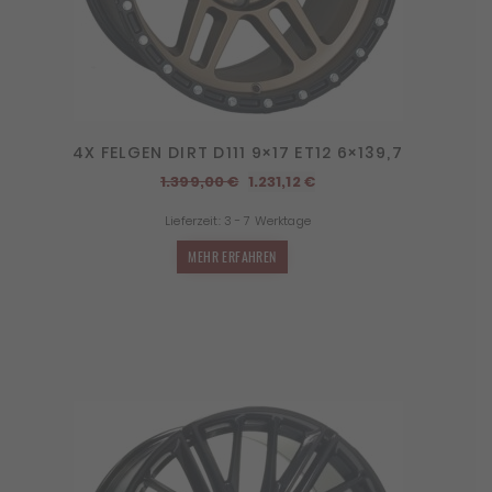
4X FELGEN DIRT D111 9×17 ET12 6×139,7
Ursprünglicher
Aktueller
1.399,00
€
1.231,12
€
Preis
Preis
Lieferzeit:
3 - 7 Werktage
war:
ist:
1.399,00 €
1.231,12 €.
MEHR ERFAHREN