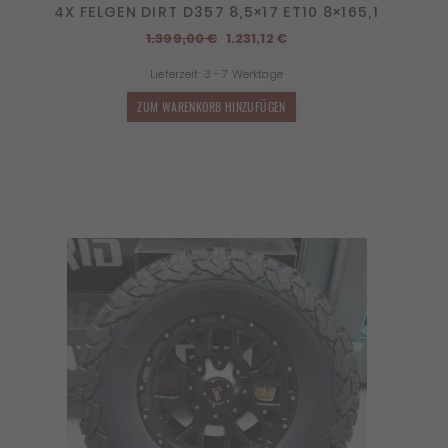
4X FELGEN DIRT D357 8,5×17 ET10 8×165,1
Ursprünglicher
Aktueller
1.399,00
€
1.231,12
€
Preis
Preis
Lieferzeit:
3 - 7 Werktage
war:
ist:
1.399,00 €
1.231,12 €.
ZUM WARENKORB HINZUFÜGEN