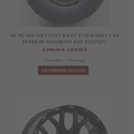
4X FELGEN DIRT D357 8,5×17 ET10 8×165,1 + 4X
REIFEN BF GOODRICH KO2 315/70/17
Ursprünglicher
Aktueller
2.799,00
€
2.519,10
€
Preis
Preis
Lieferzeit:
3 - 7 Werktage
war:
ist:
2.799,00 €
2.519,10 €.
ZUM WARENKORB HINZUFÜGEN