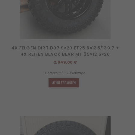
4X FELGEN DIRT D07 9×20 ET25 6×135/139,7 +
4X REIFEN BLACK BEAR MT 35×12,5×20
2.849,00
€
Lieferzeit:
3 - 7 Werktage
MEHR ERFAHREN