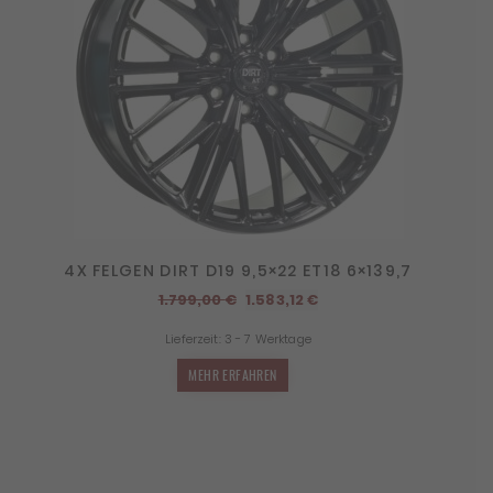
4X FELGEN DIRT D19 9,5×22 ET18 6×139,7
Ursprünglicher
Aktueller
1.799,00
€
1.583,12
€
Preis
Preis
Lieferzeit:
3 - 7 Werktage
war:
ist:
1.799,00 €
1.583,12 €.
MEHR ERFAHREN