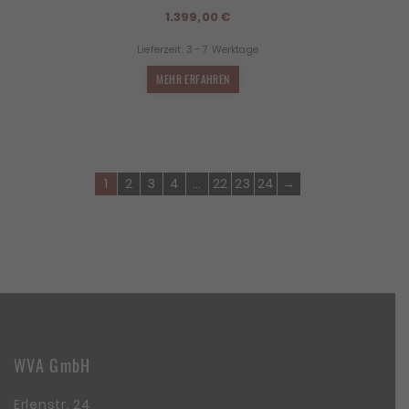
1.399,00
€
Lieferzeit:
3 - 7 Werktage
MEHR ERFAHREN
1
2
3
4
…
22
23
24
→
WVA GmbH
Erlenstr. 24