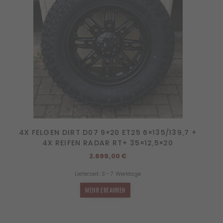
4X FELGEN DIRT D07 9×20 ET25 6×135/139,7 +
4X REIFEN RADAR RT+ 35×12,5×20
2.699,00
€
Lieferzeit:
3 - 7 Werktage
MEHR ERFAHREN