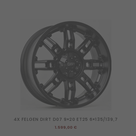
4X FELGEN DIRT D07 9×20 ET25 6×135/139,7
1.599,00
€