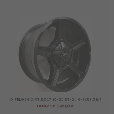
4X FELGEN DIRT D327 10×20 ET-24 6×135/139,7
Ursprünglicher
Aktueller
1.649,00
€
1.451,12
€
Preis
Preis