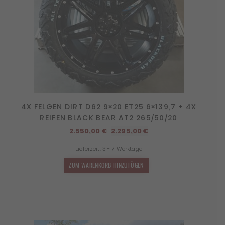
4X FELGEN DIRT D62 9×20 ET25 6×139,7 + 4X
REIFEN BLACK BEAR AT2 265/50/20
Ursprünglicher
Aktueller
2.550,00
€
2.295,00
€
Preis
Preis
Lieferzeit:
3 - 7 Werktage
war:
ist:
2.550,00 €
2.295,00 €.
ZUM WARENKORB HINZUFÜGEN