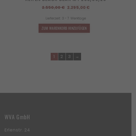
Ursprünglicher
Aktueller
2.550,00
€
2.295,00
€
Preis
Preis
Lieferzeit:
3 - 7 Werktage
war:
ist:
2.550,00 €
2.295,00 €.
ZUM WARENKORB HINZUFÜGEN
1
2
3
→
WVA GmbH
Erlenstr. 24