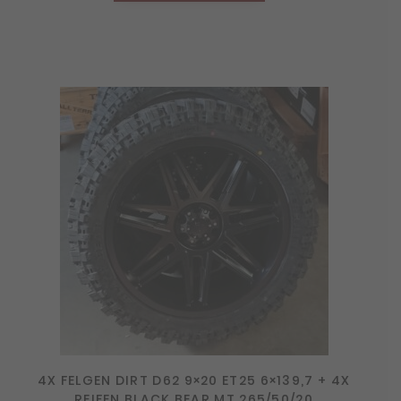
4X FELGEN DIRT D62 9×20 ET25 6×139,7 + 4X
REIFEN BLACK BEAR MT 265/50/20