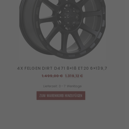
4X FELGEN DIRT D471 8×18 ET20 6×139,7
Ursprünglicher
Aktueller
1.499,00
€
1.319,12
€
Preis
Preis
Lieferzeit:
3 - 7 Werktage
war:
ist:
1.499,00 €
1.319,12 €.
ZUM WARENKORB HINZUFÜGEN