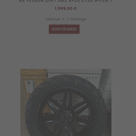
4X FELGEN DIRT D62 9×20 ET25 6×139,7
1.599,00
€
Lieferzeit:
3 - 7 Werktage
MEHR ERFAHREN