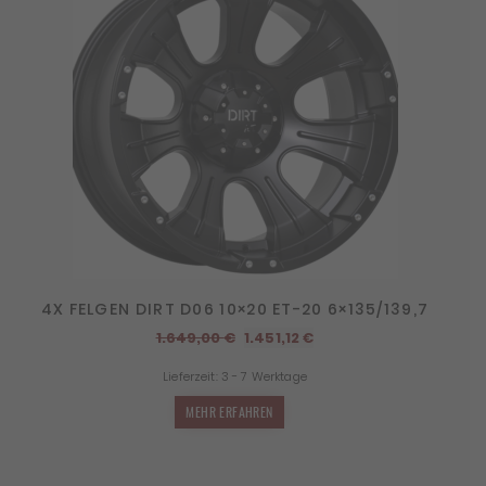
4X FELGEN DIRT D06 10×20 ET-20 6×135/139,7
Ursprünglicher
Aktueller
1.649,00
€
1.451,12
€
Preis
Preis
Lieferzeit:
3 - 7 Werktage
war:
ist:
1.649,00 €
1.451,12 €.
MEHR ERFAHREN