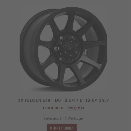
4X FELGEN DIRT D61 8,5×17 ET18 6×139,7
Ursprünglicher
Aktueller
1.399,00
€
1.231,12
€
Preis
Preis
Lieferzeit:
3 - 7 Werktage
war:
ist:
1.399,00 €
1.231,12 €.
MEHR ERFAHREN