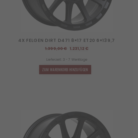
4X FELGEN DIRT D471 8×17 ET20 6×139,7
Ursprünglicher
Aktueller
1.399,00
€
1.231,12
€
Preis
Preis
Lieferzeit:
3 - 7 Werktage
war:
ist:
1.399,00 €
1.231,12 €.
ZUM WARENKORB HINZUFÜGEN