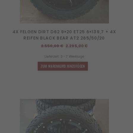
4X FELGEN DIRT D62 9×20 ET25 6×139,7 + 4X
REIFEN BLACK BEAR AT2 265/50/20
Ursprünglicher
Aktueller
2.550,00
€
2.295,00
€
Preis
Preis
Lieferzeit:
3 - 7 Werktage
war:
ist:
2.550,00 €
2.295,00 €.
ZUM WARENKORB HINZUFÜGEN