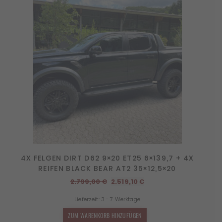
4X FELGEN DIRT D62 9×20 ET25 6×139,7 + 4X
REIFEN BLACK BEAR AT2 35×12,5×20
Ursprünglicher
Aktueller
2.799,00
€
2.519,10
€
Preis
Preis
Lieferzeit:
3 - 7 Werktage
war:
ist:
2.799,00 €
2.519,10 €.
ZUM WARENKORB HINZUFÜGEN