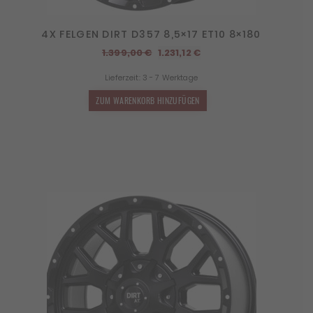
4X FELGEN DIRT D357 8,5×17 ET10 8×180
Ursprünglicher
Aktueller
1.399,00
€
1.231,12
€
Preis
Preis
Lieferzeit:
3 - 7 Werktage
war:
ist:
1.399,00 €
1.231,12 €.
ZUM WARENKORB HINZUFÜGEN