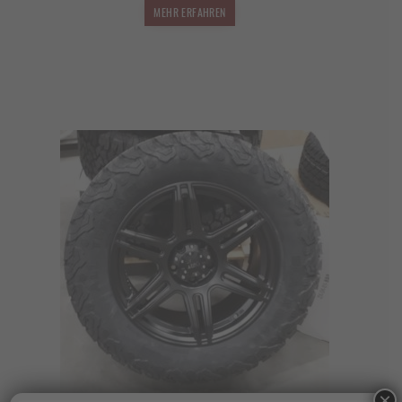
1.499,00 €
1.319,12 €.
MEHR ERFAHREN
×