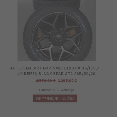
4X FELGEN DIRT D44 9×20 ET20 6×135/139,7 +
4X REIFEN BLACK BEAR AT2 265/50/20
Ursprünglicher
Aktueller
2.550,00
€
2.295,00
€
Preis
Preis
Lieferzeit:
3 - 7 Werktage
war:
ist:
2.550,00 €
2.295,00 €.
ZUM WARENKORB HINZUFÜGEN