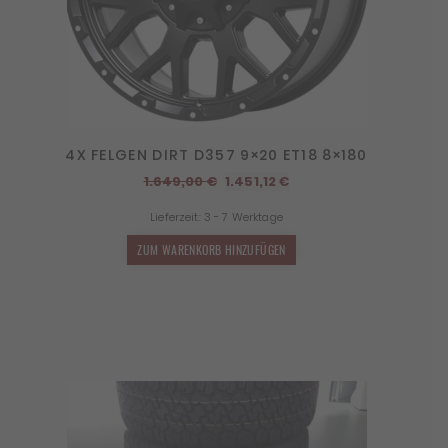
4X FELGEN DIRT D357 9×20 ET18 8×180
Ursprünglicher
Aktueller
1.649,00
€
1.451,12
€
Preis
Preis
Lieferzeit:
3 - 7 Werktage
war:
ist:
1.649,00 €
1.451,12 €.
ZUM WARENKORB HINZUFÜGEN