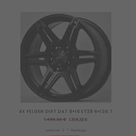
4X FELGEN DIRT D47 8×18 ET38 6×139,7
Ursprünglicher
Aktueller
1.499,00
€
1.319,12
€
Preis
Preis
Lieferzeit:
3 - 7 Werktage
war:
ist: