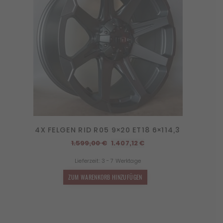
4X FELGEN RID R05 9×20 ET18 6×114,3
Ursprünglicher
Aktueller
1.599,00
€
1.407,12
€
Preis
Preis
Lieferzeit:
3 - 7 Werktage
war:
ist:
1.599,00 €
1.407,12 €.
ZUM WARENKORB HINZUFÜGEN