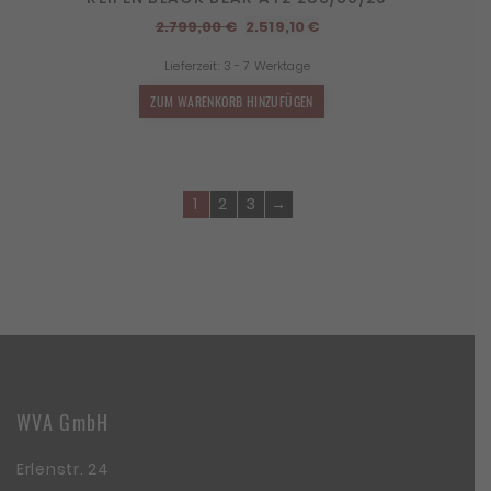
Ursprünglicher
Aktueller
2.799,00
€
2.519,10
€
Preis
Preis
Lieferzeit:
3 - 7 Werktage
war:
ist:
2.799,00 €
2.519,10 €.
ZUM WARENKORB HINZUFÜGEN
1
2
3
→
WVA GmbH
Erlenstr. 24