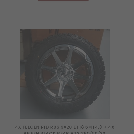
4X FELGEN RID R05 9×20 ET18 6×114,3 + 4X
REIFEN BLACK BEAR AT2 285/50/20