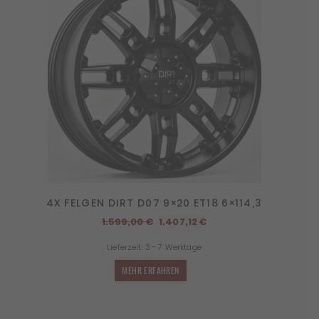
4X FELGEN DIRT D07 9×20 ET18 6×114,3
Ursprünglicher
Aktueller
1.599,00
€
1.407,12
€
Preis
Preis
Lieferzeit:
3 - 7 Werktage
war:
ist:
1.599,00 €
1.407,12 €.
MEHR ERFAHREN