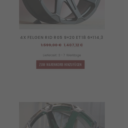
4X FELGEN RID R05 9×20 ET18 6×114,3
Ursprünglicher
Aktueller
1.599,00
€
1.407,12
€
Preis
Preis
Lieferzeit:
3 - 7 Werktage
war:
ist:
1.599,00 €
1.407,12 €.
ZUM WARENKORB HINZUFÜGEN