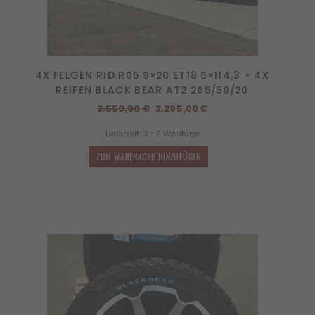
4X FELGEN RID R05 9×20 ET18 6×114,3 + 4X
REIFEN BLACK BEAR AT2 265/50/20
Ursprünglicher
Aktueller
2.550,00
€
2.295,00
€
Preis
Preis
Lieferzeit:
3 - 7 Werktage
war:
ist:
2.550,00 €
2.295,00 €.
ZUM WARENKORB HINZUFÜGEN