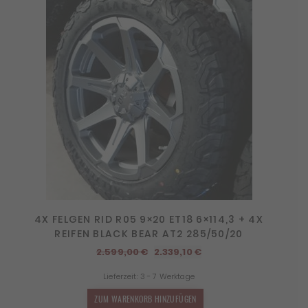
4X FELGEN RID R05 9×20 ET18 6×114,3 + 4X
REIFEN BLACK BEAR AT2 285/50/20
Ursprünglicher
Aktueller
2.599,00
€
2.339,10
€
Preis
Preis
Lieferzeit:
3 - 7 Werktage
war:
ist:
2.599,00 €
2.339,10 €.
ZUM WARENKORB HINZUFÜGEN