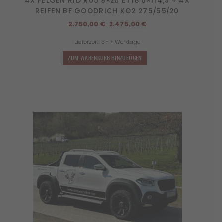
4X FELGEN RID R05 9×20 ET18 6×114,3 + 4X
REIFEN BF GOODRICH KO2 275/55/20
Ursprünglicher
Aktueller
2.750,00
€
2.475,00
€
Preis
Preis
Lieferzeit:
3 - 7 Werktage
war:
ist:
2.750,00 €
2.475,00 €.
ZUM WARENKORB HINZUFÜGEN