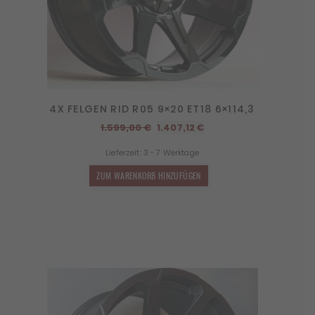
4X FELGEN RID R05 9×20 ET18 6×114,3
Ursprünglicher
Aktueller
1.599,00
€
1.407,12
€
Preis
Preis
Lieferzeit:
3 - 7 Werktage
war:
ist:
1.599,00 €
1.407,12 €.
ZUM WARENKORB HINZUFÜGEN