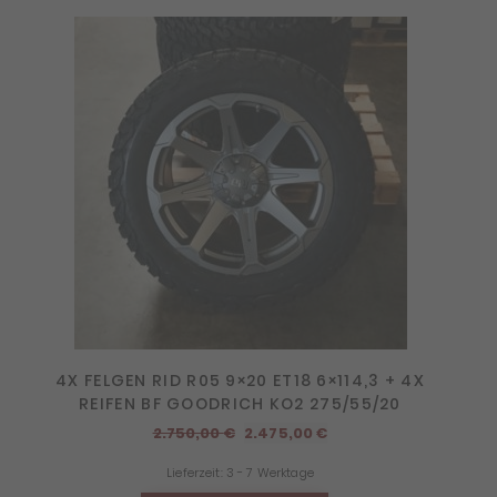
4X FELGEN RID R05 9×20 ET18 6×114,3 + 4X
REIFEN BF GOODRICH KO2 275/55/20
Ursprünglicher
Aktueller
2.750,00
€
2.475,00
€
Preis
Preis
Lieferzeit:
3 - 7 Werktage
war:
ist: