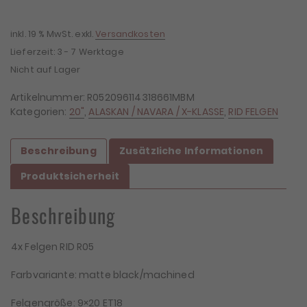
inkl. 19 % MwSt.
exkl.
Versandkosten
Lieferzeit:
3 - 7 Werktage
Nicht auf Lager
Artikelnummer:
R052096114318661MBM
Kategorien:
20"
,
ALASKAN / NAVARA / X-KLASSE
,
RID FELGEN
Beschreibung
Zusätzliche Informationen
Produktsicherheit
Beschreibung
4x Felgen RID R05
Farbvariante: matte black/machined
Felgengröße: 9×20 ET18