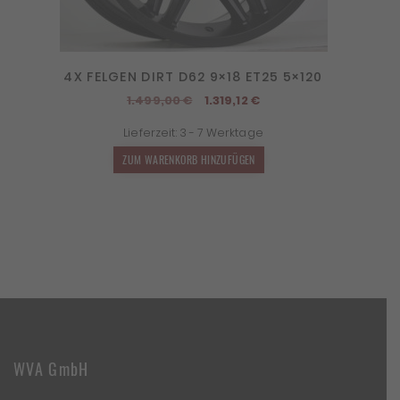
4X FELGEN DIRT D62 9×18 ET25 5×120
Ursprünglicher
Aktueller
1.499,00
€
1.319,12
€
Preis
Preis
Lieferzeit:
3 - 7 Werktage
war:
ist:
1.499,00 €
1.319,12 €.
ZUM WARENKORB HINZUFÜGEN
WVA GmbH