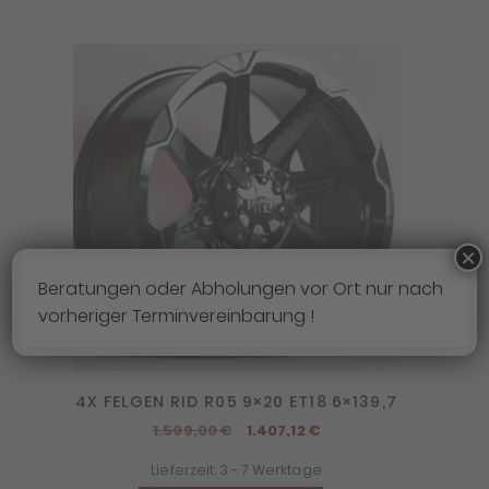
×
Beratungen oder Abholungen vor Ort nur nach
vorheriger Terminvereinbarung !
4X FELGEN RID R05 9×20 ET18 6×139,7
Ursprünglicher
Aktueller
1.599,00
€
1.407,12
€
Preis
Preis
Lieferzeit:
3 - 7 Werktage
war:
ist: