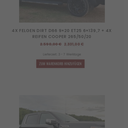
4X FELGEN DIRT D66 9×20 ET25 6×139,7 + 4X
REIFEN COOPER 265/50/20
Ursprünglicher
Aktueller
2.590,00
€
2.331,00
€
Preis
Preis
Lieferzeit:
3 - 7 Werktage
war:
ist:
2.590,00 €
2.331,00 €.
ZUM WARENKORB HINZUFÜGEN