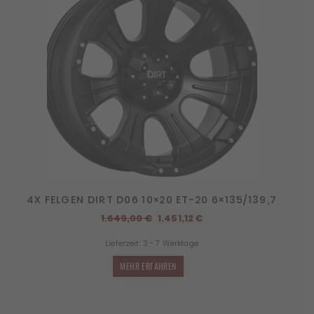
4X FELGEN DIRT D06 10×20 ET-20 6×135/139,7
Ursprünglicher
Aktueller
1.649,00
€
1.451,12
€
Preis
Preis
Lieferzeit:
3 - 7 Werktage
war:
ist:
1.649,00 €
1.451,12 €.
MEHR ERFAHREN