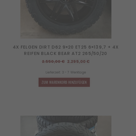
4X FELGEN DIRT D62 9×20 ET25 6×139,7 + 4X
REIFEN BLACK BEAR AT2 265/50/20
Ursprünglicher
Aktueller
2.550,00
€
2.295,00
€
Preis
Preis
Lieferzeit:
3 - 7 Werktage
war:
ist:
2.550,00 €
2.295,00 €.
ZUM WARENKORB HINZUFÜGEN