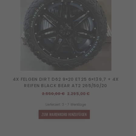
4X FELGEN DIRT D62 9×20 ET25 6×139,7 + 4X
REIFEN BLACK BEAR AT2 265/50/20
Ursprünglicher
Aktueller
2.550,00
€
2.295,00
€
Preis
Preis
Lieferzeit:
3 - 7 Werktage
war:
ist:
2.550,00 €
2.295,00 €.
ZUM WARENKORB HINZUFÜGEN