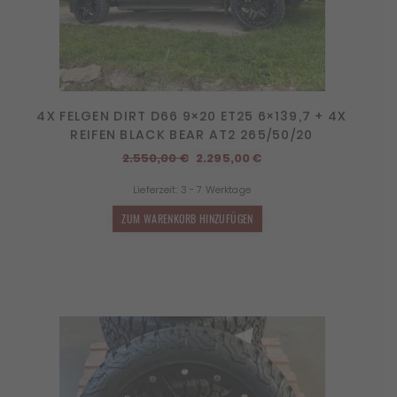
4X FELGEN DIRT D66 9×20 ET25 6×139,7 + 4X
REIFEN BLACK BEAR AT2 265/50/20
Ursprünglicher
Aktueller
2.550,00
€
2.295,00
€
Preis
Preis
Lieferzeit:
3 - 7 Werktage
war:
ist:
2.550,00 €
2.295,00 €.
ZUM WARENKORB HINZUFÜGEN