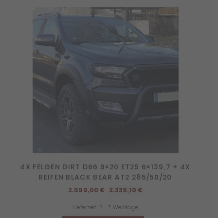
4X FELGEN DIRT D66 9×20 ET25 6×139,7 + 4X
REIFEN BLACK BEAR AT2 285/50/20
Ursprünglicher
Aktueller
2.599,00
€
2.339,10
€
Preis
Preis
Lieferzeit:
3 - 7 Werktage
war:
ist: