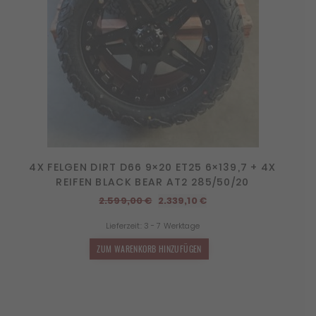
4X FELGEN DIRT D66 9×20 ET25 6×139,7 + 4X
REIFEN BLACK BEAR AT2 285/50/20
Ursprünglicher
Aktueller
2.599,00
€
2.339,10
€
Preis
Preis
Lieferzeit:
3 - 7 Werktage
war:
ist:
2.599,00 €
2.339,10 €.
ZUM WARENKORB HINZUFÜGEN