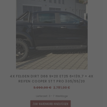
4X FELGEN DIRT D66 9×20 ET25 6×139,7 + 4X
REIFEN COOPER STT PRO 305/55/20
Ursprünglicher
Aktueller
3.090,00
€
2.781,00
€
Preis
Preis
Lieferzeit:
3 - 7 Werktage
war:
ist:
3.090,00 €
2.781,00 €.
ZUM WARENKORB HINZUFÜGEN