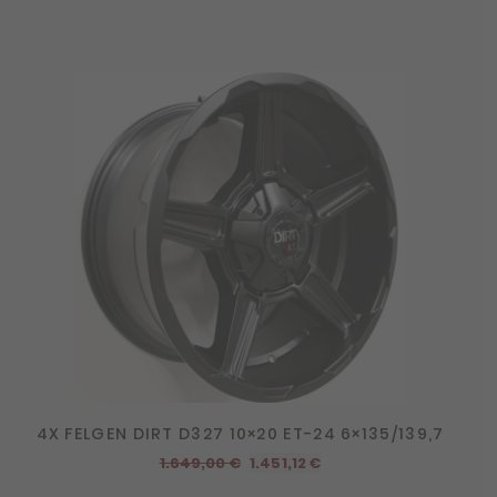
4X FELGEN DIRT D327 10×20 ET-24 6×135/139,7
Ursprünglicher
Aktueller
1.649,00
€
1.451,12
€
Preis
Preis