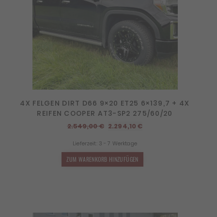
4X FELGEN DIRT D66 9×20 ET25 6×139,7 + 4X
REIFEN COOPER AT3-SP2 275/60/20
Ursprünglicher
Aktueller
2.549,00
€
2.294,10
€
Preis
Preis
Lieferzeit:
3 - 7 Werktage
war:
ist:
2.549,00 €
2.294,10 €.
ZUM WARENKORB HINZUFÜGEN