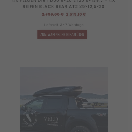
4X FELGEN DIRT D66 9×20 ET25 6×139,7 + 4X
REIFEN BLACK BEAR AT2 35×12,5×20
Ursprünglicher
Aktueller
2.799,00
€
2.519,10
€
Preis
Preis
Lieferzeit:
3 - 7 Werktage
war:
ist:
2.799,00 €
2.519,10 €.
ZUM WARENKORB HINZUFÜGEN