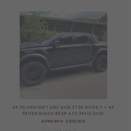
4X FELGEN DIRT D62 9×20 ET25 6×139,7 + 4X
REIFEN BLACK BEAR AT2 35×12,5×20
Ursprünglicher
Aktueller
2.799,00
€
2.519,10
€
Preis
Preis