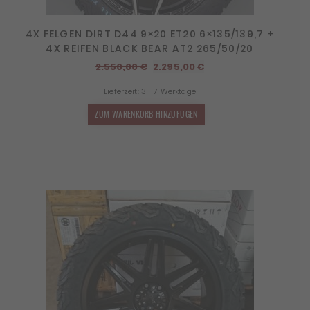
4X FELGEN DIRT D44 9×20 ET20 6×135/139,7 +
4X REIFEN BLACK BEAR AT2 265/50/20
Ursprünglicher
Aktueller
2.550,00
€
2.295,00
€
Preis
Preis
Lieferzeit:
3 - 7 Werktage
war:
ist:
2.550,00 €
2.295,00 €.
ZUM WARENKORB HINZUFÜGEN