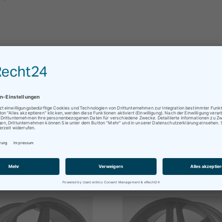
alles weitere kontaktieren Sie uns einfach per Mail oder telefo
ratungen oder Abholungen vor Ort nur nach vorheriger
en
rminvereinbarung !