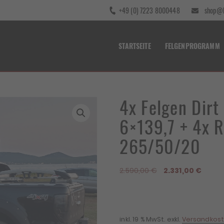
+49 (0) 7223 8000448
shop@b
STARTSEITE
FELGENPROGRAMM
4x Felgen Dir
6×139,7 + 4x 
265/50/20
Ursprünglicher
Aktuel
2.590,00
€
2.331,00
€
Preis
Preis
war:
ist:
2.590,00 €
2.331,
inkl. 19 % MwSt.
exkl.
Versandkos