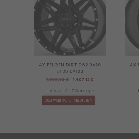
4X FELGEN DIRT D62 9×20
4X 
ET25 5×120
Ursprünglicher
Aktueller
1.599,00
€
1.407,12
€
Preis
Preis
Lieferzeit:
3 - 7 Werktage
L
war:
ist:
1.599,00 €
1.407,12 €.
ZUM WARENKORB HINZUFÜGEN