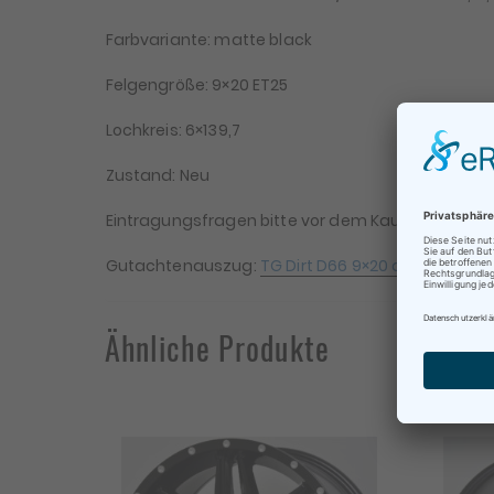
Farbvariante: matte black
Felgengröße: 9×20 ET25
Lochkreis: 6×139,7
Zustand: Neu
Eintragungsfragen bitte vor dem Kauf stellen. Für 
Be
Gutachtenauszug:
TG Dirt D66 9×20 alle Variant
Te
Ähnliche Produkte