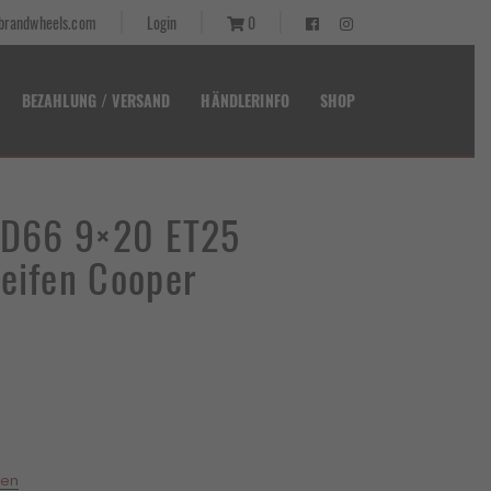
randwheels.com
Login
0
BEZAHLUNG / VERSAND
HÄNDLERINFO
SHOP
t D66 9×20 ET25
Reifen Cooper
ler
00 €.
ten