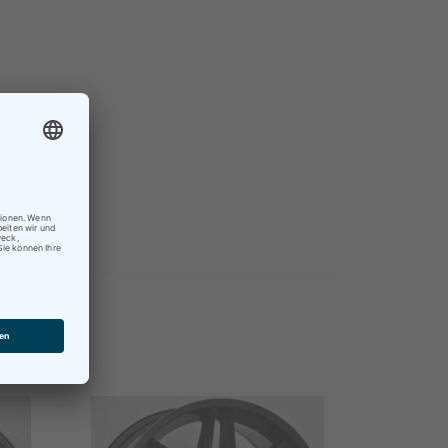
×
nisch.