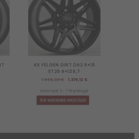
17
4X FELGEN DIRT D62 9×18
ET25 6×139,7
Ursprünglicher
Aktueller
1.499,00
€
1.319,12
€
Preis
Preis
Lieferzeit:
3 - 7 Werktage
war:
ist:
1.499,00 €
1.319,12 €.
ZUM WARENKORB HINZUFÜGEN