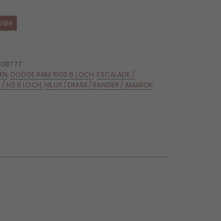
ÜGEN
908777
GEN
,
DODGE RAM 1500 6 LOCH
,
ESCALADE /
 / H3 6 LOCH
,
HILUX / DMAX / RANGER / AMAROK