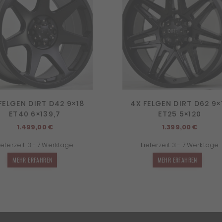
FELGEN DIRT D42 9×18
4X FELGEN DIRT D62 9×
ET40 6×139,7
ET25 5×120
1.499,00
€
1.399,00
€
ieferzeit:
3 - 7 Werktage
Lieferzeit:
3 - 7 Werktage
MEHR ERFAHREN
MEHR ERFAHREN