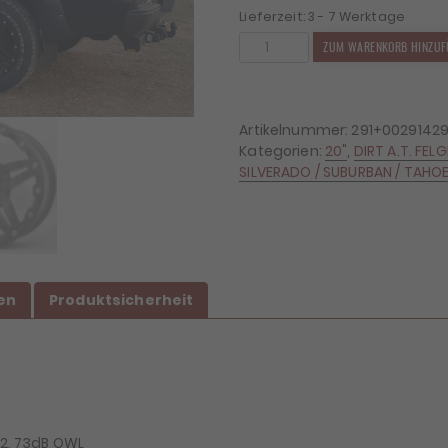
Lieferzeit:
3 - 7 Werktage
4x
ZUM WARENKORB HINZUF
Felgen
Dirt
D66
9x20
Artikelnummer:
291+0029142
ET25
Kategorien:
20"
,
DIRT A.T. FEL
6x139,7
SILVERADO / SUBURBAN / TAHOE
+
4x
Reifen
Cooper
265/50/20
Menge
en
Produktsicherheit
 2, 73dB OWL