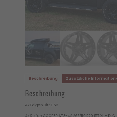
Beschreibung
Zusätzliche Information
Beschreibung
4x Felgen Dirt D66
4x Reifen COOPER AT3-4S 265/50 R20 111T XL – D, C,