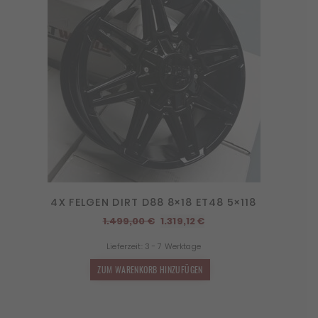
4X FELGEN DIRT D88 8×18 ET48 5×118
Ursprünglicher
Aktueller
1.499,00
€
1.319,12
€
Preis
Preis
Lieferzeit:
3 - 7 Werktage
war:
ist:
1.499,00 €
1.319,12 €.
ZUM WARENKORB HINZUFÜGEN