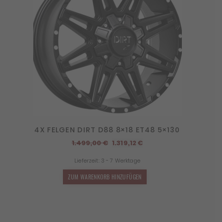
4X FELGEN DIRT D88 8×18 ET48 5×130
Ursprünglicher
Aktueller
1.499,00
€
1.319,12
€
Preis
Preis
Lieferzeit:
3 - 7 Werktage
war:
ist:
1.499,00 €
1.319,12 €.
ZUM WARENKORB HINZUFÜGEN