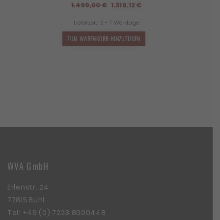
Ursprünglicher
Aktueller
1.499,00
€
1.319,12
€
Preis
Preis
Lieferzeit:
3 - 7 Werktage
war:
ist:
1.499,00 €
1.319,12 €.
ZUM WARENKORB HINZUFÜGEN
WVA GmbH
Erlenstr. 24
77815 Bühl
Tel:
+49 (0) 7223 8000448