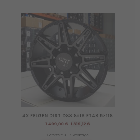
4X FELGEN DIRT D88 8×18 ET48 5×118
Ursprünglicher
Aktueller
1.499,00
€
1.319,12
€
Preis
Preis
Lieferzeit:
3 - 7 Werktage
war:
ist: