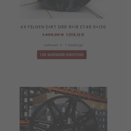
4X FELGEN DIRT D88 8×18 ET48 5×130
Ursprünglicher
Aktueller
1.499,00
€
1.319,12
€
Preis
Preis
Lieferzeit:
3 - 7 Werktage
war:
ist:
1.499,00 €
1.319,12 €.
ZUM WARENKORB HINZUFÜGEN