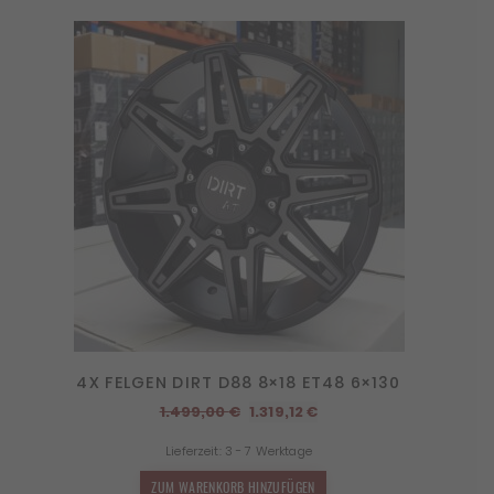
4X FELGEN DIRT D88 8×18 ET48 6×130
Ursprünglicher
Aktueller
1.499,00
€
1.319,12
€
Preis
Preis
Lieferzeit:
3 - 7 Werktage
war:
ist:
1.499,00 €
1.319,12 €.
ZUM WARENKORB HINZUFÜGEN