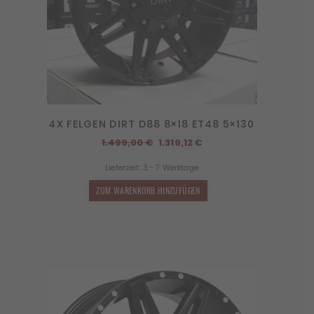
4X FELGEN DIRT D88 8×18 ET48 5×130
Ursprünglicher
Aktueller
1.499,00
€
1.319,12
€
Preis
Preis
Lieferzeit:
3 - 7 Werktage
war:
ist:
1.499,00 €
1.319,12 €.
ZUM WARENKORB HINZUFÜGEN