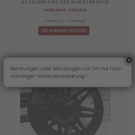
4X FELGEN DIRT D88 8×18 ET48 5×118
Ursprünglicher
Aktueller
1.499,00
€
1.319,12
€
Preis
Preis
Lieferzeit:
3 - 7 Werktage
war:
ist:
1.499,00 €
1.319,12 €.
ZUM WARENKORB HINZUFÜGEN
×
Beratungen oder Abholungen vor Ort nur nach
vorheriger Terminvereinbarung !