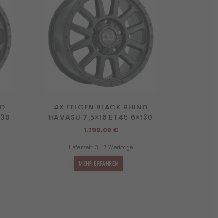
NO
4X FELGEN BLACK RHINO
130
HAVASU 7,5×16 ET45 6×130
1.399,00
€
Lieferzeit:
3 - 7 Werktage
MEHR ERFAHREN