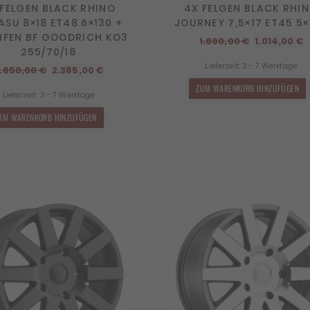
 FELGEN BLACK RHINO
4X FELGEN BLACK RHI
SU 8×18 ET48 6×130 +
JOURNEY 7,5×17 ET45 5×
EIFEN BF GOODRICH KO3
Ursprüngli
A
1.690,00
€
1.014,00
€
255/70/18
Preis
P
Lieferzeit:
3 - 7 Werktage
Ursprünglicher
Aktueller
war:
i
.650,00
€
2.385,00
€
Preis
Preis
1.690,00 €
1
ZUM WARENKORB HINZUFÜGEN
Lieferzeit:
3 - 7 Werktage
war:
ist:
2.650,00 €
2.385,00 €.
UM WARENKORB HINZUFÜGEN