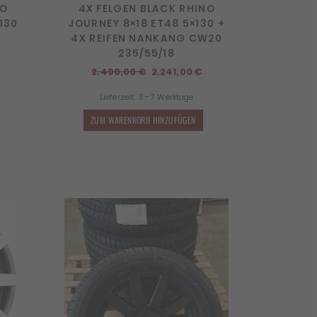
NO
4X FELGEN BLACK RHINO
130
JOURNEY 8×18 ET48 5×130 +
4X REIFEN NANKANG CW20
cher
ktueller
235/55/18
reis
st:
Ursprünglicher
Aktueller
2.490,00
€
2.241,00
€
.014,00 €.
Preis
Preis
Lieferzeit:
3 - 7 Werktage
war:
ist:
2.490,00 €
2.241,00 €.
ZUM WARENKORB HINZUFÜGEN