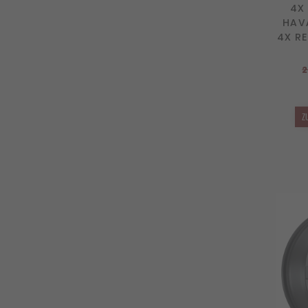
4X
HAVA
4X R
2
Z