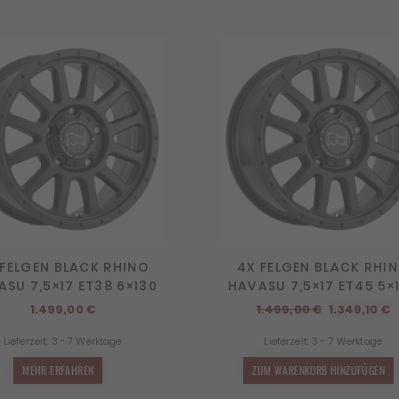
 FELGEN BLACK RHINO
4X FELGEN BLACK RHI
SU 7,5×17 ET38 6×130
HAVASU 7,5×17 ET45 5×
Ursprüngli
A
1.499,00
€
1.499,00
€
1.349,10
€
Preis
P
Lieferzeit:
3 - 7 Werktage
Lieferzeit:
3 - 7 Werktage
war:
i
1.499,00 €
1
MEHR ERFAHREN
ZUM WARENKORB HINZUFÜGEN