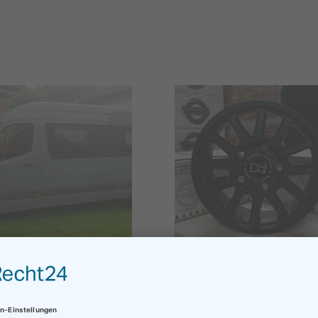
 FELGEN BLACK RHINO
4X FELGEN BLACK RHI
U 7,5×17 ET45 6×130 +
HAVASU 8×18 ET48 5×1
EIFEN BF GOODRICH KO2
1.599,00
€
255/65/17