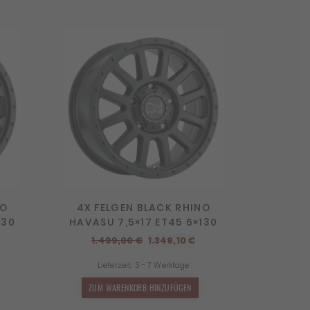
NO
4X FELGEN BLACK RHINO
130
HAVASU 7,5×17 ET45 6×130
cher
ktueller
Ursprünglicher
Aktueller
1.499,00
€
1.349,10
€
reis
Preis
Preis
Lieferzeit:
3 - 7 Werktage
st:
war:
ist:
.349,10 €.
1.499,00 €
1.349,10 €.
ZUM WARENKORB HINZUFÜGEN