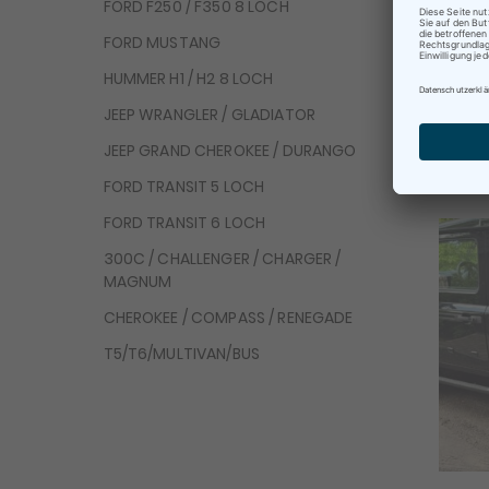
FORD F250 / F350 8 LOCH
Be
FORD MUSTANG
Te
HUMMER H1 / H2 8 LOCH
Z
JEEP WRANGLER / GLADIATOR
JEEP GRAND CHEROKEE / DURANGO
FORD TRANSIT 5 LOCH
FORD TRANSIT 6 LOCH
300C / CHALLENGER / CHARGER /
MAGNUM
CHEROKEE / COMPASS / RENEGADE
T5/T6/MULTIVAN/BUS