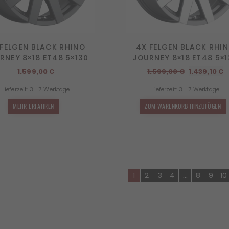
 FELGEN BLACK RHINO
4X FELGEN BLACK RHI
RNEY 8×18 ET48 5×130
JOURNEY 8×18 ET48 5×
Ursprüngli
A
1.599,00
€
1.599,00
€
1.439,10
€
Preis
P
Lieferzeit:
3 - 7 Werktage
Lieferzeit:
3 - 7 Werktage
war:
is
1.599,00 €
1
MEHR ERFAHREN
ZUM WARENKORB HINZUFÜGEN
1
2
3
4
…
8
9
10