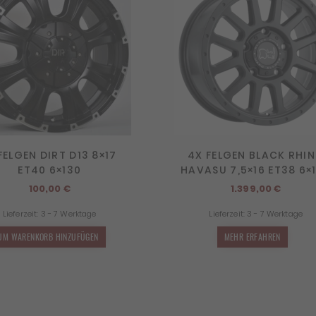
FELGEN DIRT D13 8×17
4X FELGEN BLACK RHI
ET40 6×130
HAVASU 7,5×16 ET38 6×
100,00
€
1.399,00
€
Lieferzeit:
3 - 7 Werktage
Lieferzeit:
3 - 7 Werktage
UM WARENKORB HINZUFÜGEN
MEHR ERFAHREN