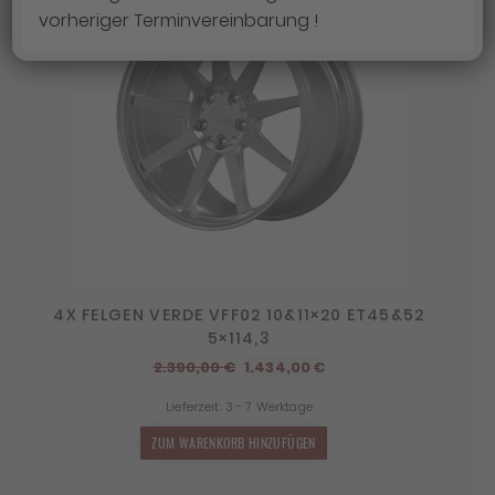
vorheriger Terminvereinbarung !
4X FELGEN VERDE VFF02 10&11×20 ET45&52
5×114,3
Ursprünglicher
Aktueller
2.390,00
€
1.434,00
€
Preis
Preis
Lieferzeit:
3 - 7 Werktage
war:
ist:
2.390,00 €
1.434,00 €.
ZUM WARENKORB HINZUFÜGEN