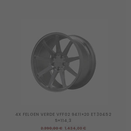
4X FELGEN VERDE VFF02 9&11×20 ET30&52
5×114,3
Ursprünglicher
Aktueller
2.390,00
€
1.434,00
€