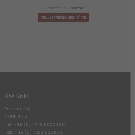
Preis
Preis
Lieferzeit:
3 - 7 Werktage
war:
ist:
2.390,00 €
1.434,00 €.
ZUM WARENKORB HINZUFÜGEN
WVA GmbH
Erlenstr. 24
77815 Bühl
Tel:
+49 (0) 7223 8000448
Fax: +49 (0) 7223 8301630