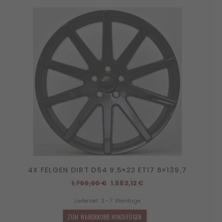
4X FELGEN DIRT D54 9,5×22 ET17 6×139,7
Ursprünglicher
Aktueller
1.799,00
€
1.583,12
€
Preis
Preis
Lieferzeit:
3 - 7 Werktage
war:
ist:
1.799,00 €
1.583,12 €.
ZUM WARENKORB HINZUFÜGEN