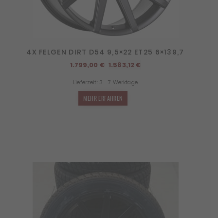
4X FELGEN DIRT D54 9,5×22 ET25 6×139,7
Ursprünglicher
Aktueller
1.799,00
€
1.583,12
€
Preis
Preis
Lieferzeit:
3 - 7 Werktage
war:
ist:
1.799,00 €
1.583,12 €.
MEHR ERFAHREN