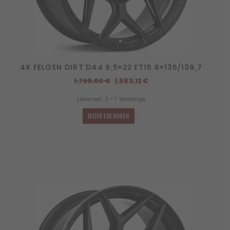
4X FELGEN DIRT D44 9,5×22 ET15 6×135/139,7
Ursprünglicher
Aktueller
1.799,00
€
1.583,12
€
Preis
Preis
Lieferzeit:
3 - 7 Werktage
war:
ist:
1.799,00 €
1.583,12 €.
MEHR ERFAHREN