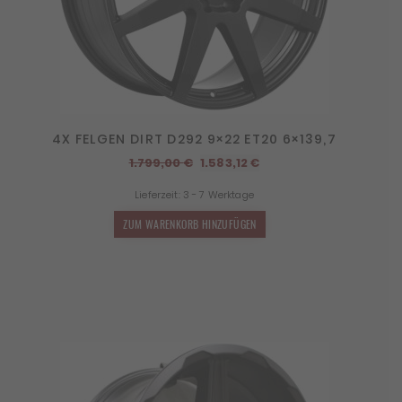
4X FELGEN DIRT D292 9×22 ET20 6×139,7
Ursprünglicher
Aktueller
1.799,00
€
1.583,12
€
Preis
Preis
Lieferzeit:
3 - 7 Werktage
war:
ist:
1.799,00 €
1.583,12 €.
ZUM WARENKORB HINZUFÜGEN