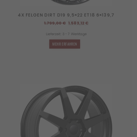
4X FELGEN DIRT D19 9,5×22 ET18 6×139,7
Ursprünglicher
Aktueller
1.799,00
€
1.583,12
€
Preis
Preis
Lieferzeit:
3 - 7 Werktage
war:
ist:
1.799,00 €
1.583,12 €.
MEHR ERFAHREN