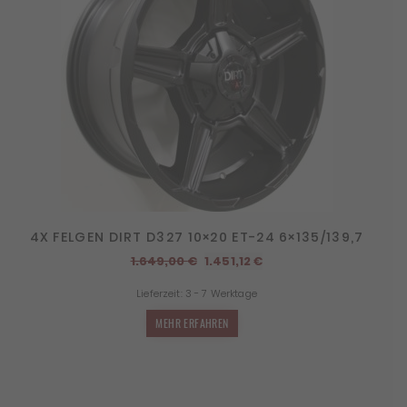
4X FELGEN DIRT D327 10×20 ET-24 6×135/139,7
Ursprünglicher
Aktueller
1.649,00
€
1.451,12
€
Preis
Preis
Lieferzeit:
3 - 7 Werktage
war:
ist:
1.649,00 €
1.451,12 €.
MEHR ERFAHREN