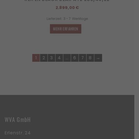
2.899,00
€
Lieferzeit:
3 - 7 Werktage
MEHR ERFAHREN
1
2
3
4
…
6
7
8
→
WVA GmbH
Erlenstr. 24