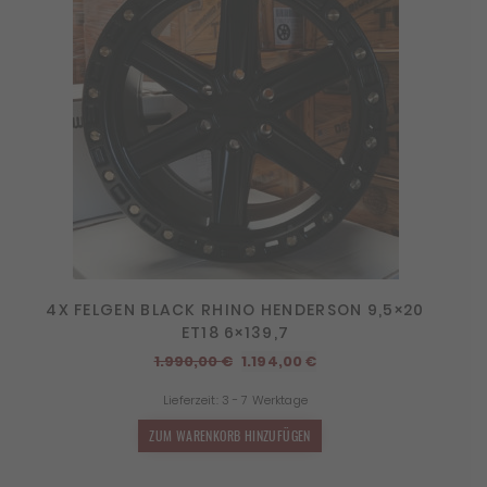
4X FELGEN BLACK RHINO HENDERSON 9,5×20
ET18 6×139,7
Ursprünglicher
Aktueller
1.990,00
€
1.194,00
€
Preis
Preis
Lieferzeit:
3 - 7 Werktage
war:
ist:
1.990,00 €
1.194,00 €.
ZUM WARENKORB HINZUFÜGEN