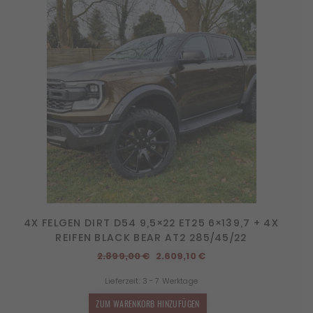
4X FELGEN DIRT D54 9,5×22 ET25 6×139,7 + 4X
REIFEN BLACK BEAR AT2 285/45/22
Ursprünglicher
Aktueller
2.899,00
€
2.609,10
€
Preis
Preis
Lieferzeit:
3 - 7 Werktage
war:
ist:
2.899,00 €
2.609,10 €.
ZUM WARENKORB HINZUFÜGEN