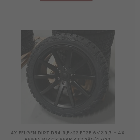
4X FELGEN DIRT D54 9,5×22 ET25 6×139,7 + 4X
REIFEN BLACK BEAR AT2 285/45/22