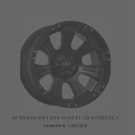
4X FELGEN DIRT D06 10×20 ET-20 6×135/139,7
Ursprünglicher
Aktueller
1.649,00
€
1.451,12
€
Preis
Preis