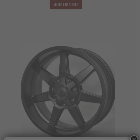
MEHR ERFAHREN
×