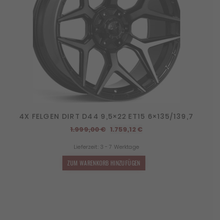
4X FELGEN DIRT D44 9,5×22 ET15 6×135/139,7
Ursprünglicher
Aktueller
1.999,00
€
1.759,12
€
Preis
Preis
Lieferzeit:
3 - 7 Werktage
war:
ist:
1.999,00 €
1.759,12 €.
ZUM WARENKORB HINZUFÜGEN