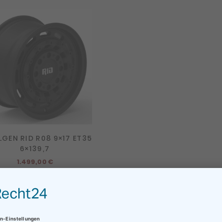
LGEN RID R08 9×17 ET35
6×139,7
1.499,00
€
Lieferzeit:
3 - 7 Werktage
MEHR ERFAHREN