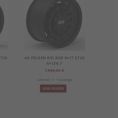
ET10
4X FELGEN RID R08 9×17 ET20
6×139,7
1.499,00
€
Lieferzeit:
3 - 7 Werktage
MEHR ERFAHREN