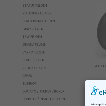
STATUS FELGEN
XO LUXURY FELGEN
BLACK RHINO FELGEN
CRAY FELGEN
TSW FELGEN
GIANNA FELGEN
VARRO FELGEN
VERDE FELGEN
4X FE
VROCK FELGEN
REIFEN
ZUBEHÖR
DUCATO / JUMPER / BOXER
SPRINTER / CRAFTER 6 LOCH