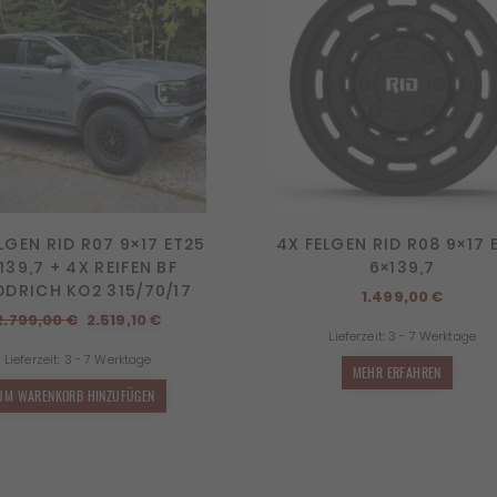
LGEN RID R07 9×17 ET25
4X FELGEN RID R08 9×17 
139,7 + 4X REIFEN BF
6×139,7
DRICH KO2 315/70/17
1.499,00
€
Ursprünglicher
Aktueller
2.799,00
€
2.519,10
€
Lieferzeit:
3 - 7 Werktage
Preis
Preis
Lieferzeit:
3 - 7 Werktage
war:
ist:
MEHR ERFAHREN
2.799,00 €
2.519,10 €.
UM WARENKORB HINZUFÜGEN