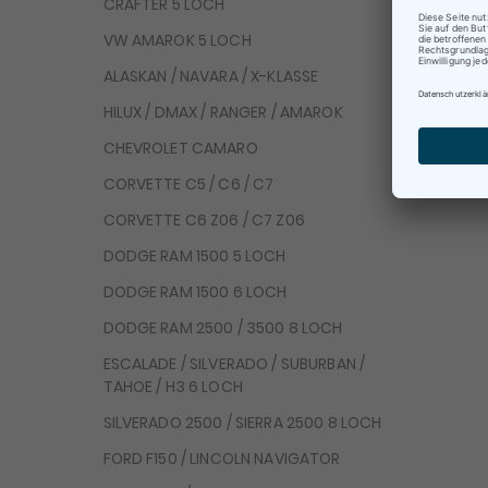
CRAFTER 5 LOCH
Be
VW AMAROK 5 LOCH
Te
ALASKAN / NAVARA / X-KLASSE
HILUX / DMAX / RANGER / AMAROK
CHEVROLET CAMARO
CORVETTE C5 / C6 / C7
CORVETTE C6 Z06 / C7 Z06
DODGE RAM 1500 5 LOCH
DODGE RAM 1500 6 LOCH
DODGE RAM 2500 / 3500 8 LOCH
ESCALADE / SILVERADO / SUBURBAN /
TAHOE / H3 6 LOCH
SILVERADO 2500 / SIERRA 2500 8 LOCH
FORD F150 / LINCOLN NAVIGATOR