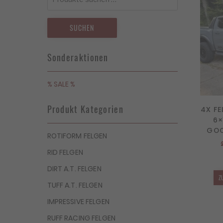
nach:
SUCHEN
Sonderaktionen
% SALE %
Produkt Kategorien
4X FE
6×
GOO
ROTIFORM FELGEN
RID FELGEN
DIRT A.T. FELGEN
Z
TUFF A.T. FELGEN
IMPRESSIVE FELGEN
RUFF RACING FELGEN