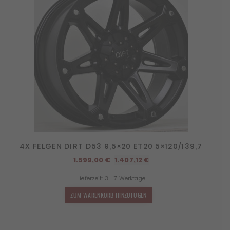
4X FELGEN DIRT D53 9,5×20 ET20 5×120/139,7
Ursprünglicher
Aktueller
1.599,00
€
1.407,12
€
Preis
Preis
Lieferzeit:
3 - 7 Werktage
war:
ist:
1.599,00 €
1.407,12 €.
ZUM WARENKORB HINZUFÜGEN