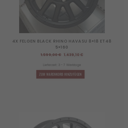
4X FELGEN BLACK RHINO HAVASU 8×18 ET48
5×160
Ursprünglicher
Aktueller
1.599,00
€
1.439,10
€
Preis
Preis
Lieferzeit:
3 - 7 Werktage
war:
ist:
1.599,00 €
1.439,10 €.
ZUM WARENKORB HINZUFÜGEN