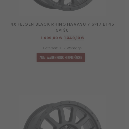
4X FELGEN BLACK RHINO HAVASU 7,5×17 ET45
5×130
Ursprünglicher
Aktueller
1.499,00
€
1.349,10
€
Preis
Preis
Lieferzeit:
3 - 7 Werktage
war:
ist:
1.499,00 €
1.349,10 €.
ZUM WARENKORB HINZUFÜGEN