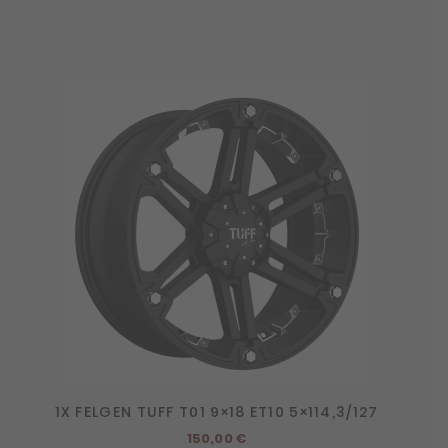
1X FELGEN TUFF T01 9×18 ET10 5×114,3/127
150,00
€