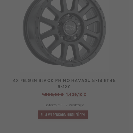
4X FELGEN BLACK RHINO HAVASU 8×18 ET48
6×130
Ursprünglicher
Aktueller
1.599,00
€
1.439,10
€
Preis
Preis
Lieferzeit:
3 - 7 Werktage
war:
ist:
1.599,00 €
1.439,10 €.
ZUM WARENKORB HINZUFÜGEN