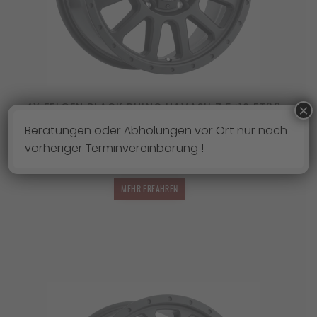
4X FELGEN BLACK RHINO HAVASU 7,5×16 ET38
×
6×130
Beratungen oder Abholungen vor Ort nur nach
1.399,00
€
vorheriger Terminvereinbarung !
Lieferzeit:
3 - 7 Werktage
MEHR ERFAHREN