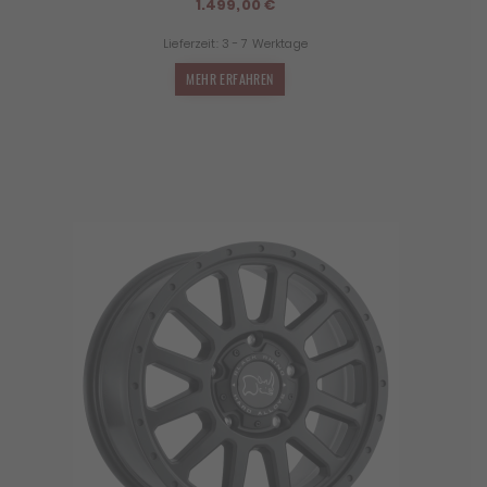
1.499,00
€
Lieferzeit:
3 - 7 Werktage
MEHR ERFAHREN