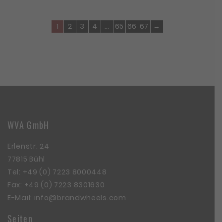
1
2
3
4
…
65
66
67
→
WVA GmbH
Erlenstr. 24
77815 Bühl
Tel:
+49 (0) 7223 8000448
Fax: +49 (0) 7223 8301630
E-Mail:
info@brandwheels.com
Seiten