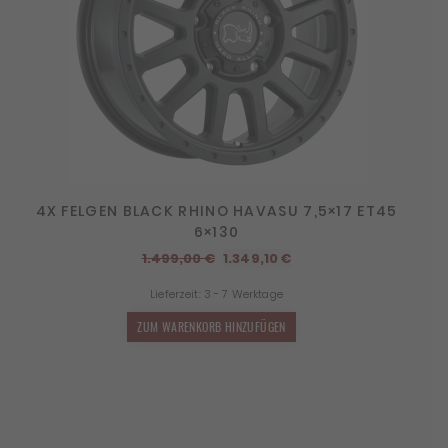
4X FELGEN BLACK RHINO HAVASU 7,5×17 ET45
6×130
Ursprünglicher
Aktueller
1.499,00
€
1.349,10
€
Preis
Preis
Lieferzeit:
3 - 7 Werktage
war:
ist:
1.499,00 €
1.349,10 €.
ZUM WARENKORB HINZUFÜGEN