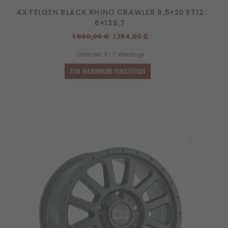
4X FELGEN BLACK RHINO CRAWLER 9,5×20 ET12
6×139,7
Ursprünglicher
Aktueller
1.990,00
€
1.194,00
€
Preis
Preis
Lieferzeit:
3 - 7 Werktage
war:
ist:
1.990,00 €
1.194,00 €.
ZUM WARENKORB HINZUFÜGEN