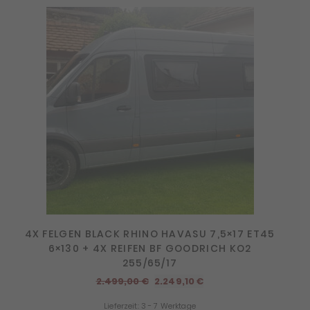
4X FELGEN BLACK RHINO HAVASU 7,5×17 ET45
6×130 + 4X REIFEN BF GOODRICH KO2
255/65/17
Ursprünglicher
Aktueller
2.499,00
€
2.249,10
€
Preis
Preis
Lieferzeit:
3 - 7 Werktage
war:
ist: