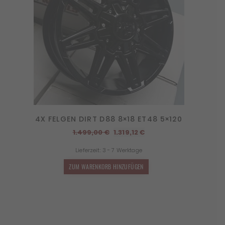
4X FELGEN DIRT D88 8×18 ET48 5×120
Ursprünglicher
Aktueller
1.499,00
€
1.319,12
€
Preis
Preis
Lieferzeit:
3 - 7 Werktage
war:
ist:
1.499,00 €
1.319,12 €.
ZUM WARENKORB HINZUFÜGEN