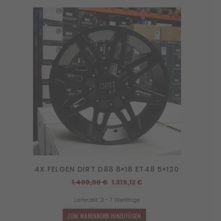
4X FELGEN DIRT D88 8×18 ET48 5×120
Ursprünglicher
Aktueller
1.499,00
€
1.319,12
€
Preis
Preis
Lieferzeit:
3 - 7 Werktage
war:
ist:
1.499,00 €
1.319,12 €.
ZUM WARENKORB HINZUFÜGEN