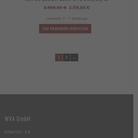
Ursprünglicher
Aktueller
2.350,00
€
2.115,00
€
Preis
Preis
Lieferzeit:
3 - 7 Werktage
war:
ist:
2.350,00 €
2.115,00 €.
ZUM WARENKORB HINZUFÜGEN
1
2
→
WVA GmbH
Erlenstr. 24