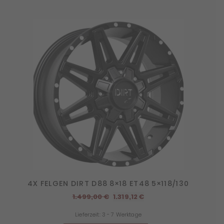
4X FELGEN DIRT D88 8×18 ET48 5×118/130
Ursprünglicher
Aktueller
1.499,00
€
1.319,12
€
Preis
Preis
Lieferzeit:
3 - 7 Werktage
war:
ist: