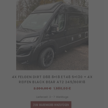
4X FELGEN DIRT D88 8×18 ET48 5×130 + 4X
REIFEN BLACK BEAR AT2 245/60R18
Ursprünglicher
Aktueller
2.200,00
€
1.980,00
€
Preis
Preis
Lieferzeit:
3 - 7 Werktage
war:
ist:
2.200,00 €
1.980,00 €.
ZUM WARENKORB HINZUFÜGEN