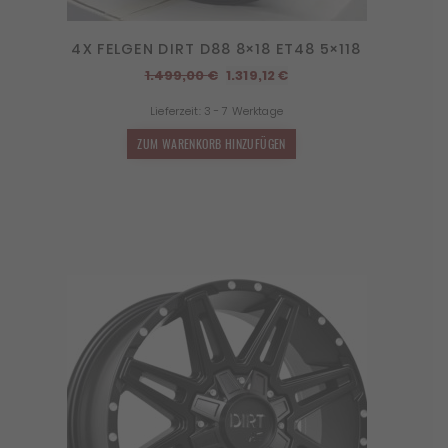
4X FELGEN DIRT D88 8×18 ET48 5×118
Ursprünglicher
Aktueller
1.499,00
€
1.319,12
€
Preis
Preis
Lieferzeit:
3 - 7 Werktage
war:
ist:
1.499,00 €
1.319,12 €.
ZUM WARENKORB HINZUFÜGEN