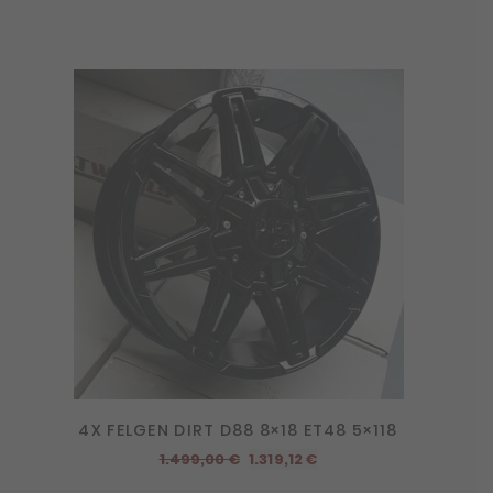
4X FELGEN DIRT D88 8×18 ET48 5×118
Ursprünglicher
Aktueller
1.499,00
€
1.319,12
€
Preis
Preis