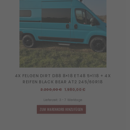
4X FELGEN DIRT D88 8×18 ET48 5×118 + 4X
REIFEN BLACK BEAR AT2 245/60R18
Ursprünglicher
Aktueller
2.200,00
€
1.980,00
€
Preis
Preis
Lieferzeit:
3 - 7 Werktage
war:
ist:
2.200,00 €
1.980,00 €.
ZUM WARENKORB HINZUFÜGEN