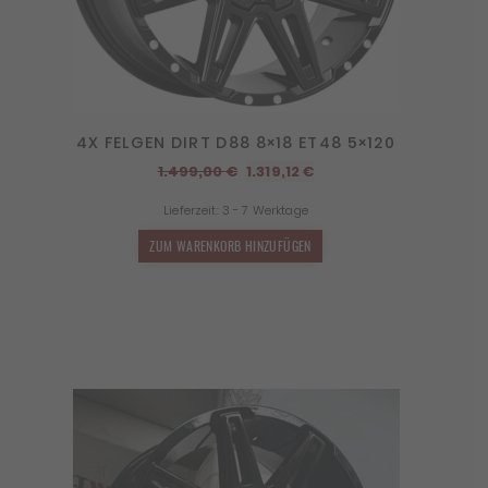
4X FELGEN DIRT D88 8×18 ET48 5×120
Ursprünglicher
Aktueller
1.499,00
€
1.319,12
€
Preis
Preis
Lieferzeit:
3 - 7 Werktage
war:
ist:
1.499,00 €
1.319,12 €.
ZUM WARENKORB HINZUFÜGEN