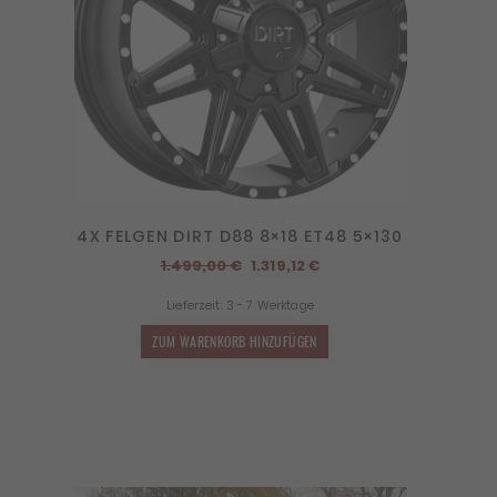
4X FELGEN DIRT D88 8×18 ET48 5×130
Ursprünglicher
Aktueller
1.499,00
€
1.319,12
€
Preis
Preis
Lieferzeit:
3 - 7 Werktage
war:
ist:
1.499,00 €
1.319,12 €.
ZUM WARENKORB HINZUFÜGEN