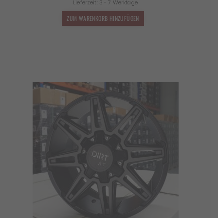
Lieferzeit:
3 - 7 Werktage
war:
ist:
1.499,00 €
1.319,12 €.
ZUM WARENKORB HINZUFÜGEN