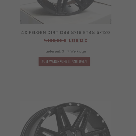
4X FELGEN DIRT D88 8×18 ET48 5×130
Ursprünglicher
Aktueller
1.499,00
€
1.319,12
€
Preis
Preis
Lieferzeit:
3 - 7 Werktage
war:
ist:
1.499,00 €
1.319,12 €.
ZUM WARENKORB HINZUFÜGEN