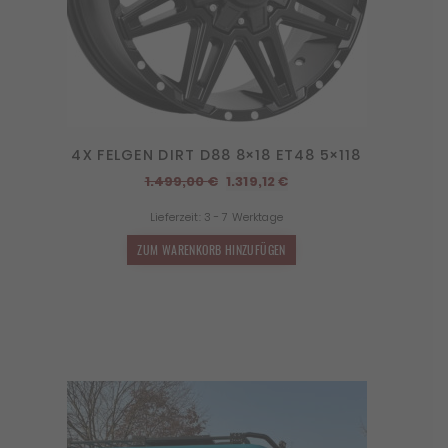
4X FELGEN DIRT D88 8×18 ET48 5×118
Ursprünglicher
Aktueller
1.499,00
€
1.319,12
€
Preis
Preis
Lieferzeit:
3 - 7 Werktage
war:
ist:
1.499,00 €
1.319,12 €.
ZUM WARENKORB HINZUFÜGEN