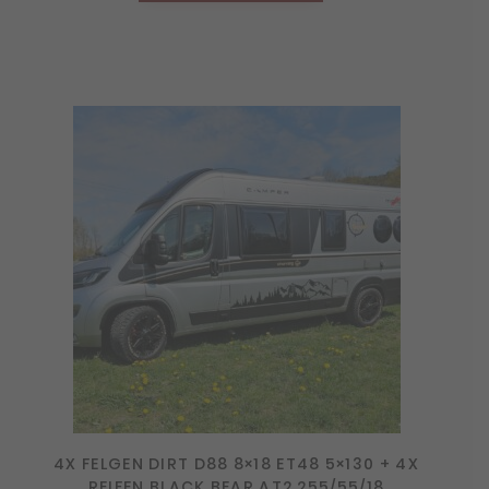
4X FELGEN DIRT D88 8×18 ET48 5×130 + 4X
REIFEN BLACK BEAR AT2 255/55/18