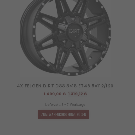
4X FELGEN DIRT D88 8×18 ET46 5×112/120
Ursprünglicher
Aktueller
1.499,00
€
1.319,12
€
Preis
Preis
Lieferzeit:
3 - 7 Werktage
war:
ist:
1.499,00 €
1.319,12 €.
ZUM WARENKORB HINZUFÜGEN