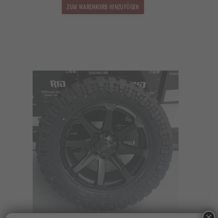
1.850,00 €
1.628,00 €.
ZUM WARENKORB HINZUFÜGEN
×