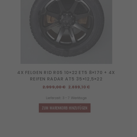
4X FELGEN RID R05 10×22 ET5 8×170 + 4X
REIFEN RADAR AT5 35×12,5×22
Ursprünglicher
Aktueller
2.999,00
€
2.699,10
€
Preis
Preis
Lieferzeit:
3 - 7 Werktage
war:
ist:
2.999,00 €
2.699,10 €.
ZUM WARENKORB HINZUFÜGEN