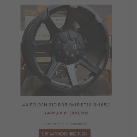
4X FELGEN RID R05 9×18 ET10 8×165,1
Ursprünglicher
Aktueller
1.499,00
€
1.319,12
€
Preis
Preis
Lieferzeit:
3 - 7 Werktage
war:
ist:
1.499,00 €
1.319,12 €.
ZUM WARENKORB HINZUFÜGEN