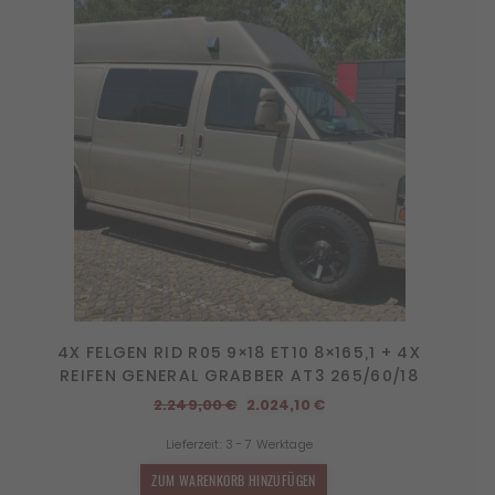
4X FELGEN RID R05 9×18 ET10 8×165,1 + 4X
REIFEN GENERAL GRABBER AT3 265/60/18
Ursprünglicher
Aktueller
2.249,00
€
2.024,10
€
Preis
Preis
Lieferzeit:
3 - 7 Werktage
war:
ist:
2.249,00 €
2.024,10 €.
ZUM WARENKORB HINZUFÜGEN