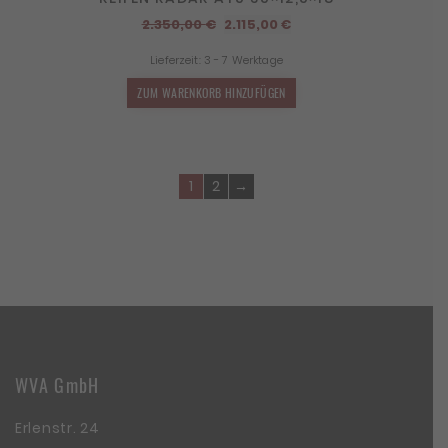
Ursprünglicher
Aktueller
2.350,00
€
2.115,00
€
Preis
Preis
Lieferzeit:
3 - 7 Werktage
war:
ist:
2.350,00 €
2.115,00 €.
ZUM WARENKORB HINZUFÜGEN
1
2
→
WVA GmbH
Erlenstr. 24