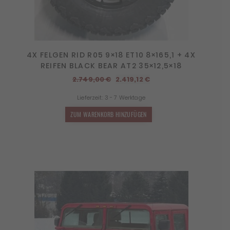
4X FELGEN RID R05 9×18 ET10 8×165,1 + 4X
REIFEN BLACK BEAR AT2 35×12,5×18
Ursprünglicher
Aktueller
2.749,00
€
2.419,12
€
Preis
Preis
Lieferzeit:
3 - 7 Werktage
war:
ist:
2.749,00 €
2.419,12 €.
ZUM WARENKORB HINZUFÜGEN