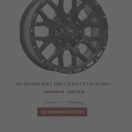
4X FELGEN DIRT D357 8,5×17 ET10 8×165,1
Ursprünglicher
Aktueller
1.399,00
€
1.231,12
€
Preis
Preis
Lieferzeit:
3 - 7 Werktage
war:
ist:
1.399,00 €
1.231,12 €.
ZUM WARENKORB HINZUFÜGEN