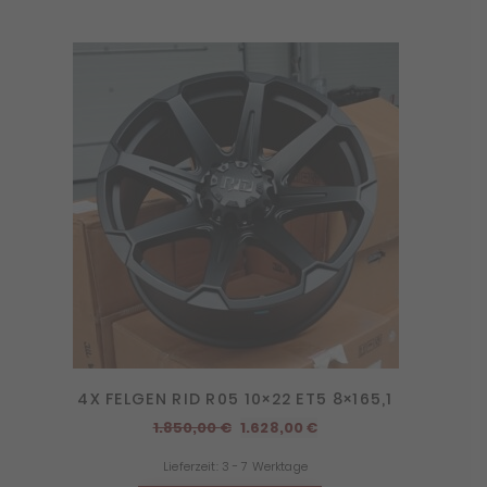
4X FELGEN RID R05 10×22 ET5 8×165,1
Ursprünglicher
Aktueller
1.850,00
€
1.628,00
€
Preis
Preis
Lieferzeit:
3 - 7 Werktage
war:
ist: