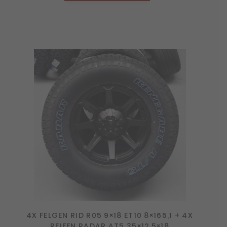
4X FELGEN RID R05 9×18 ET10 8×165,1 + 4X
REIFEN RADAR AT5 35×12,5×18