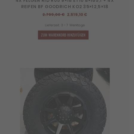
4X FELGEN RID R05 9×18 ET10 8×165,1 + 4X
REIFEN BF GOODRICH KO2 35×12,5×18
Ursprünglicher
Aktueller
2.799,00
€
2.519,10
€
Preis
Preis
Lieferzeit:
3 - 7 Werktage
war:
ist:
2.799,00 €
2.519,10 €.
ZUM WARENKORB HINZUFÜGEN