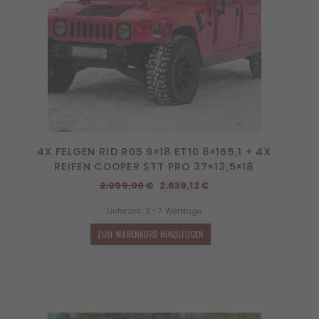
4X FELGEN RID R05 9×18 ET10 8×165,1 + 4X
REIFEN COOPER STT PRO 37×13,5×18
Ursprünglicher
Aktueller
2.999,00
€
2.639,12
€
Preis
Preis
Lieferzeit:
3 - 7 Werktage
war:
ist:
2.999,00 €
2.639,12 €.
ZUM WARENKORB HINZUFÜGEN