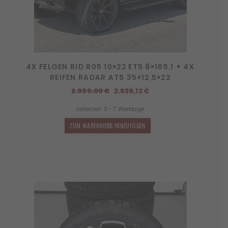
4X FELGEN RID R05 10×22 ET5 8×165,1 + 4X
REIFEN RADAR AT5 35×12,5×22
Ursprünglicher
Aktueller
2.999,00
€
2.639,12
€
Preis
Preis
Lieferzeit:
3 - 7 Werktage
war:
ist:
2.999,00 €
2.639,12 €.
ZUM WARENKORB HINZUFÜGEN