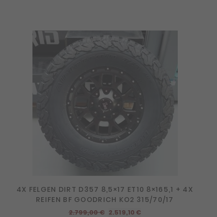
4X FELGEN DIRT D357 8,5×17 ET10 8×165,1 + 4X
REIFEN BF GOODRICH KO2 315/70/17
Ursprünglicher
Aktueller
2.799,00
€
2.519,10
€