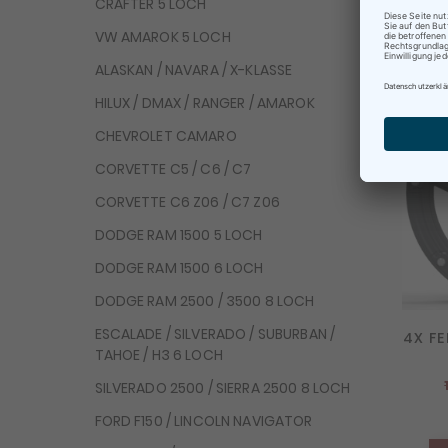
CRAFTER 5 LOCH
Be
VW AMAROK 5 LOCH
Te
ALASKAN / NAVARA / X-KLASSE
HILUX / DMAX / RANGER / AMAROK
CHEVROLET CAMARO
CORVETTE C5 / C6 / C7
CORVETTE C6 Z06 / C7 Z06
DODGE RAM 1500 5 LOCH
DODGE RAM 1500 6 LOCH
DODGE RAM 2500 / 3500 8 LOCH
ESCALADE / SILVERADO / SUBURBAN /
4X FE
TAHOE / H3 6 LOCH
SILVERADO 2500 / SIERRA 2500 8 LOCH
FORD F150 / LINCOLN NAVIGATOR