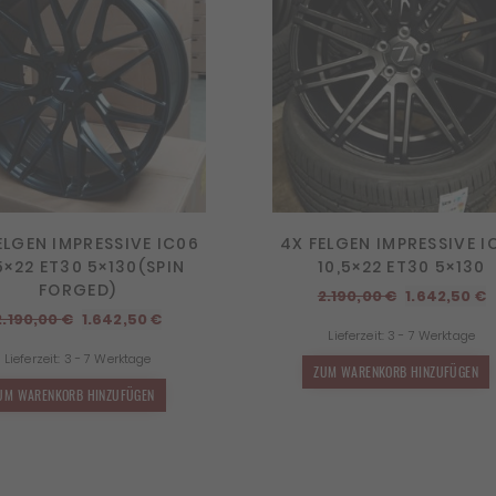
ELGEN IMPRESSIVE IC06
4X FELGEN IMPRESSIVE I
5×22 ET30 5×130(SPIN
10,5×22 ET30 5×130
FORGED)
Ursprüngli
A
2.190,00
€
1.642,50
€
Ursprünglicher
Aktueller
Preis
P
2.190,00
€
1.642,50
€
Lieferzeit:
3 - 7 Werktage
Preis
Preis
war:
i
Lieferzeit:
3 - 7 Werktage
war:
ist:
2.190,00 €
1
ZUM WARENKORB HINZUFÜGEN
2.190,00 €
1.642,50 €.
UM WARENKORB HINZUFÜGEN