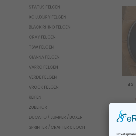
STATUS FELGEN
XO LUXURY FELGEN
BLACK RHINO FELGEN
CRAY FELGEN
TSW FELGEN
GIANNA FELGEN
VARRO FELGEN
VERDE FELGEN
4X 
VROCK FELGEN
REIFEN
ZUBEHÖR
DUCATO / JUMPER / BOXER
Z
SPRINTER / CRAFTER 6 LOCH