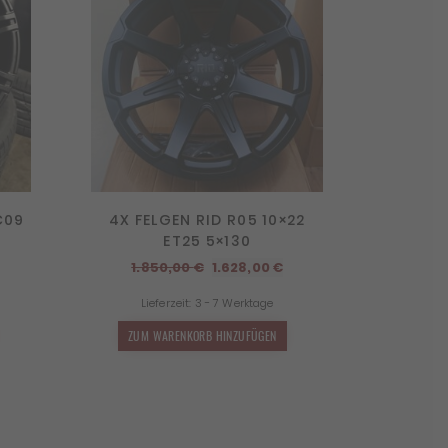
C09
4X FELGEN RID R05 10×22
ET25 5×130
cher
ktueller
Ursprünglicher
Aktueller
1.850,00
€
1.628,00
€
reis
Preis
Preis
Lieferzeit:
3 - 7 Werktage
st:
war:
ist:
.642,50 €.
1.850,00 €
1.628,00 €.
ZUM WARENKORB HINZUFÜGEN