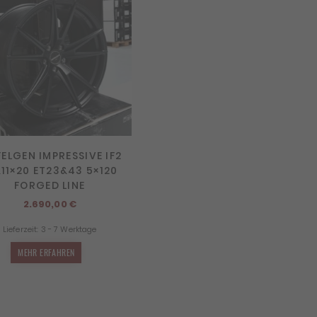
FELGEN IMPRESSIVE IF2
&11×20 ET23&43 5×120
FORGED LINE
2.690,00
€
Lieferzeit:
3 - 7 Werktage
MEHR ERFAHREN