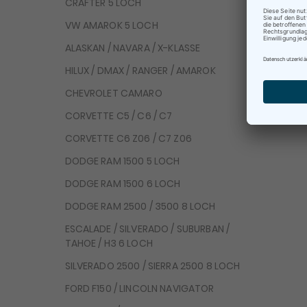
CRAFTER 5 LOCH
Be
VW AMAROK 5 LOCH
Te
ALASKAN / NAVARA / X-KLASSE
HILUX / DMAX / RANGER / AMAROK
CHEVROLET CAMARO
CORVETTE C5 / C6 / C7
CORVETTE C6 Z06 / C7 Z06
DODGE RAM 1500 5 LOCH
DODGE RAM 1500 6 LOCH
DODGE RAM 2500 / 3500 8 LOCH
ESCALADE / SILVERADO / SUBURBAN /
TAHOE / H3 6 LOCH
SILVERADO 2500 / SIERRA 2500 8 LOCH
FORD F150 / LINCOLN NAVIGATOR