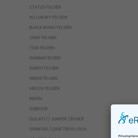
STATUS FELGEN
XO LUXURY FELGEN
BLACK RHINO FELGEN
CRAY FELGEN
TSW FELGEN
GIANNA FELGEN
VARRO FELGEN
VERDE FELGEN
VROCK FELGEN
REIFEN
ZUBEHÖR
DUCATO / JUMPER / BOXER
SPRINTER / CRAFTER 6 LOCH