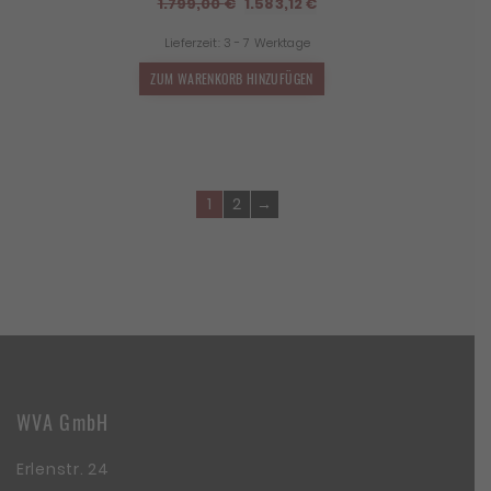
Ursprünglicher
Aktueller
1.799,00
€
1.583,12
€
Preis
Preis
Lieferzeit:
3 - 7 Werktage
war:
ist:
1.799,00 €
1.583,12 €.
ZUM WARENKORB HINZUFÜGEN
1
2
→
WVA GmbH
Erlenstr. 24