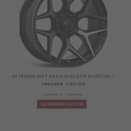
4X FELGEN DIRT D44 9,5×22 ET15 6×135/139,7
Ursprünglicher
Aktueller
1.999,00
€
1.759,12
€
Preis
Preis
Lieferzeit:
3 - 7 Werktage
war:
ist:
1.999,00 €
1.759,12 €.
ZUM WARENKORB HINZUFÜGEN