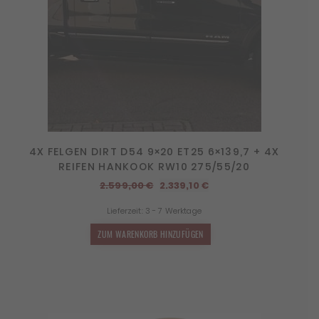
4X FELGEN DIRT D54 9×20 ET25 6×139,7 + 4X
REIFEN HANKOOK RW10 275/55/20
Ursprünglicher
Aktueller
2.599,00
€
2.339,10
€
Preis
Preis
Lieferzeit:
3 - 7 Werktage
war:
ist:
2.599,00 €
2.339,10 €.
ZUM WARENKORB HINZUFÜGEN