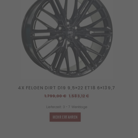
4X FELGEN DIRT D19 9,5×22 ET18 6×139,7
Ursprünglicher
Aktueller
1.799,00
€
1.583,12
€
Preis
Preis
Lieferzeit:
3 - 7 Werktage
war:
ist:
1.799,00 €
1.583,12 €.
MEHR ERFAHREN