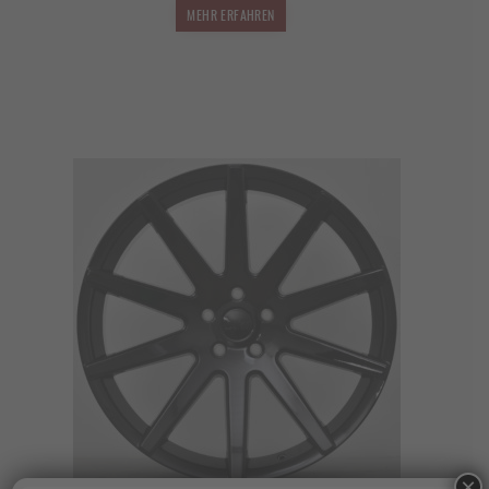
1.799,00 €
1.583,12 €.
MEHR ERFAHREN
×