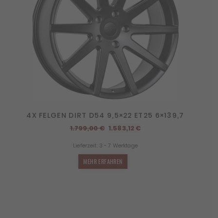
4X FELGEN DIRT D54 9,5×22 ET25 6×139,7
Ursprünglicher
Aktueller
1.799,00
€
1.583,12
€
Preis
Preis
Lieferzeit:
3 - 7 Werktage
war:
ist:
1.799,00 €
1.583,12 €.
MEHR ERFAHREN