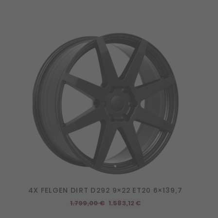
4X FELGEN DIRT D292 9×22 ET20 6×139,7
Ursprünglicher
Aktueller
1.799,00
€
1.583,12
€
Preis
Preis