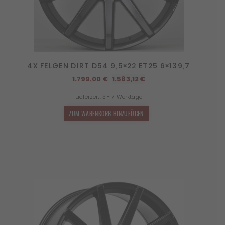
4X FELGEN DIRT D54 9,5×22 ET25 6×139,7
Ursprünglicher
Aktueller
1.799,00
€
1.583,12
€
Preis
Preis
Lieferzeit:
3 - 7 Werktage
war:
ist:
1.799,00 €
1.583,12 €.
ZUM WARENKORB HINZUFÜGEN