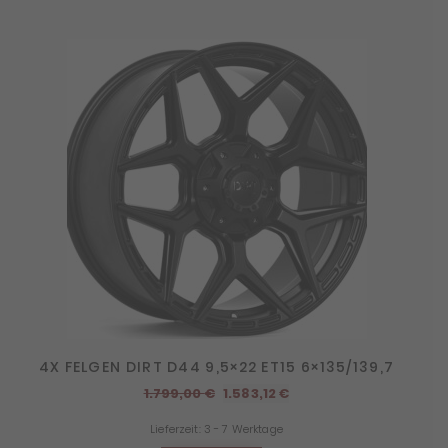
4X FELGEN DIRT D44 9,5×22 ET15 6×135/139,7
Ursprünglicher
Aktueller
1.799,00
€
1.583,12
€
Preis
Preis
Lieferzeit:
3 - 7 Werktage
war:
ist: