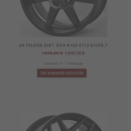
4X FELGEN DIRT D39 9×20 ET12 6×139,7
Ursprünglicher
Aktueller
1.599,00
€
1.407,12
€
Preis
Preis
Lieferzeit:
3 - 7 Werktage
war:
ist:
1.599,00 €
1.407,12 €.
ZUM WARENKORB HINZUFÜGEN