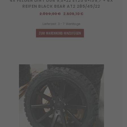
4X FELGEN DIRT D54 9,5×22 ET25 6×139,7 + 4X
REIFEN BLACK BEAR AT2 285/45/22
Ursprünglicher
Aktueller
2.899,00
€
2.609,10
€
Preis
Preis
Lieferzeit:
3 - 7 Werktage
war:
ist:
2.899,00 €
2.609,10 €.
ZUM WARENKORB HINZUFÜGEN