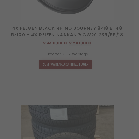
4X FELGEN BLACK RHINO JOURNEY 8×18 ET48
5×130 + 4X REIFEN NANKANG CW20 235/55/18
Ursprünglicher
Aktueller
2.490,00
€
2.241,00
€
Preis
Preis
Lieferzeit:
3 - 7 Werktage
war:
ist:
2.490,00 €
2.241,00 €.
ZUM WARENKORB HINZUFÜGEN