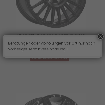
4X FELGEN DIRT D75 8×18 ET45 5×120
×
Ursprünglicher
Aktueller
1.499,00
€
1.319,12
€
Beratungen oder Abholungen vor Ort nur nach
Preis
Preis
vorheriger Terminvereinbarung !
Lieferzeit:
3 - 7 Werktage
war:
ist:
1.499,00 €
1.319,12 €.
ZUM WARENKORB HINZUFÜGEN