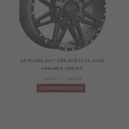
4X FELGEN DIRT D88 8×18 ET45 6×120
Ursprünglicher
Aktueller
1.499,00
€
1.319,12
€
Preis
Preis
Lieferzeit:
3 - 7 Werktage
war:
ist:
1.499,00 €
1.319,12 €.
ZUM WARENKORB HINZUFÜGEN