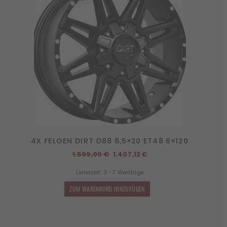
4X FELGEN DIRT D88 8,5×20 ET48 6×120
Ursprünglicher
Aktueller
1.599,00
€
1.407,12
€
Preis
Preis
Lieferzeit:
3 - 7 Werktage
war:
ist:
1.599,00 €
1.407,12 €.
ZUM WARENKORB HINZUFÜGEN