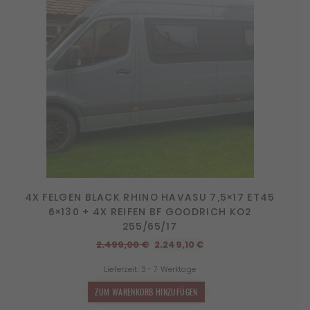
4X FELGEN BLACK RHINO HAVASU 7,5×17 ET45
6×130 + 4X REIFEN BF GOODRICH KO2
255/65/17
Ursprünglicher
Aktueller
2.499,00
€
2.249,10
€
Preis
Preis
Lieferzeit:
3 - 7 Werktage
war:
ist:
2.499,00 €
2.249,10 €.
ZUM WARENKORB HINZUFÜGEN