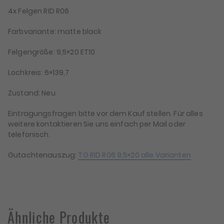
4x Felgen RID R06
Farbvariante: matte black
Felgengröße: 9,5×20 ET10
Lochkreis: 6×139,7
Zustand: Neu
Eintragungsfragen bitte vor dem Kauf stellen. Für alles
weitere kontaktieren Sie uns einfach per Mail oder
telefonisch.
Gutachtenauszug:
TG RID R06 9,5×20 alle Varianten
Ähnliche Produkte