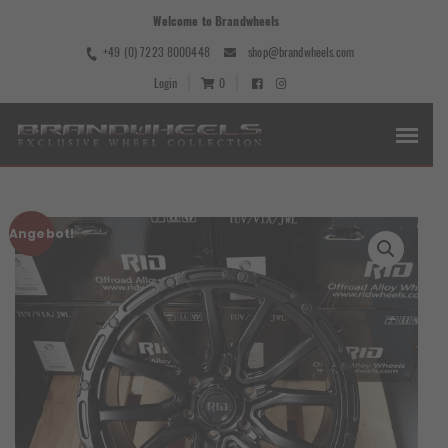
Welcome to Brandwheels
+49 (0) 7223 8000448
shop@brandwheels.com
Login
0
Angebot!