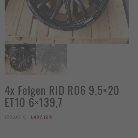
4x Felgen RID R06 9,5×20
ET10 6×139,7
Ursprünglicher
Aktueller
1.599,00
€
1.407,12
€
Preis
Preis
war:
ist:
1.599,00 €
1.407,12 €.