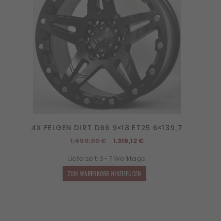
4X FELGEN DIRT D66 9×18 ET25 6×139,7
Ursprünglicher
Aktueller
1.499,00
€
1.319,12
€
Preis
Preis
Lieferzeit:
3 - 7 Werktage
war:
ist:
1.499,00 €
1.319,12 €.
ZUM WARENKORB HINZUFÜGEN