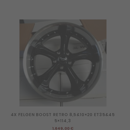
4X FELGEN BOOST RETRO 8,5&10×20 ET35&45
5×114,3
1.649,00
€