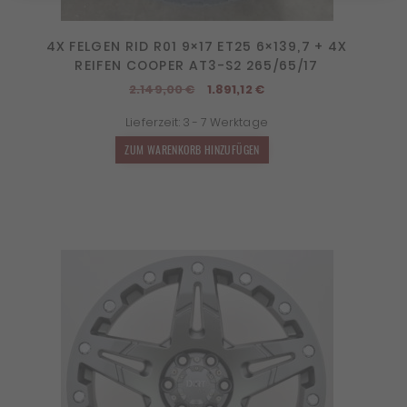
4X FELGEN RID R01 9×17 ET25 6×139,7 + 4X
REIFEN COOPER AT3-S2 265/65/17
Ursprünglicher
Aktueller
2.149,00
€
1.891,12
€
Preis
Preis
Lieferzeit:
3 - 7 Werktage
war:
ist:
2.149,00 €
1.891,12 €.
ZUM WARENKORB HINZUFÜGEN