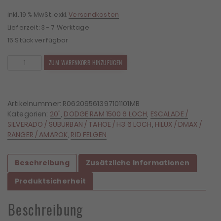
inkl. 19 % MwSt.
exkl.
Versandkosten
Lieferzeit:
3 - 7 Werktage
15 Stück verfügbar
4x
ZUM WARENKORB HINZUFÜGEN
Felgen
RID
R06
9,5x20
Artikelnummer:
R06209561397101101MB
ET10
Kategorien:
20"
,
DODGE RAM 1500 6 LOCH
,
ESCALADE /
6x139,7
SILVERADO / SUBURBAN / TAHOE / H3 6 LOCH
,
HILUX / DMAX /
Menge
RANGER / AMAROK
,
RID FELGEN
Beschreibung
Zusätzliche Informationen
Produktsicherheit
Beschreibung