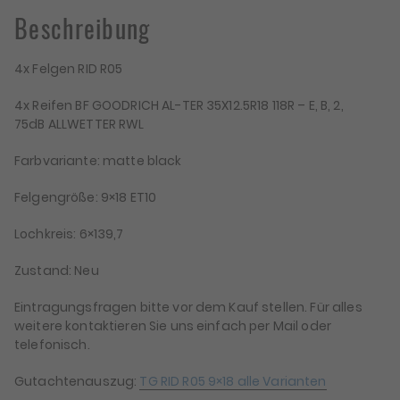
35x12,5x18
Beschreibung
Menge
4x Felgen RID R05
4x Reifen BF GOODRICH AL-TER 35X12.5R18 118R – E, B, 2,
75dB ALLWETTER RWL
Farbvariante: matte black
Felgengröße: 9×18 ET10
Lochkreis: 6×139,7
Zustand: Neu
Eintragungsfragen bitte vor dem Kauf stellen. Für alles
weitere kontaktieren Sie uns einfach per Mail oder
telefonisch.
Gutachtenauszug:
TG RID R05 9×18 alle Varianten