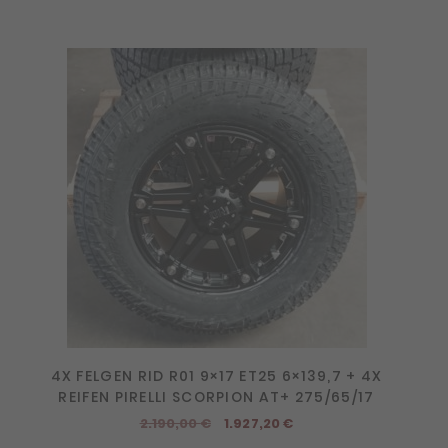
4X FELGEN RID R01 9×17 ET25 6×139,7 + 4X
REIFEN PIRELLI SCORPION AT+ 275/65/17
Ursprünglicher
Aktueller
2.190,00
€
1.927,20
€
Preis
Preis