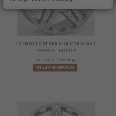
4X FELGEN DIRT D66 9×20 ET25 6×139,7
Ursprünglicher
Aktueller
1.599,00
€
1.407,12
€
Preis
Preis
Lieferzeit:
3 - 7 Werktage
war:
ist:
1.599,00 €
1.407,12 €.
ZUM WARENKORB HINZUFÜGEN