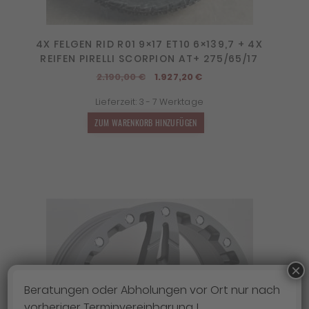
4X FELGEN RID R01 9×17 ET10 6×139,7 + 4X
REIFEN PIRELLI SCORPION AT+ 275/65/17
Ursprünglicher
Aktueller
2.190,00
€
1.927,20
€
Preis
Preis
Lieferzeit:
3 - 7 Werktage
war:
ist:
2.190,00 €
1.927,20 €.
ZUM WARENKORB HINZUFÜGEN
×
Beratungen oder Abholungen vor Ort nur nach
vorheriger Terminvereinbarung !