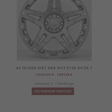
4X FELGEN DIRT D66 9×17 ET25 6×139,7
Ursprünglicher
Aktueller
1.399,00
€
1.231,12
€
Preis
Preis
Lieferzeit:
3 - 7 Werktage
war:
ist:
1.399,00 €
1.231,12 €.
ZUM WARENKORB HINZUFÜGEN