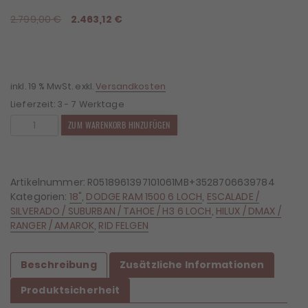
Ursprünglicher
Aktueller
2.799,00
€
2.463,12
€
Preis
Preis
war:
ist:
2.799,00 €
2.463,12 €.
inkl. 19 % MwSt.
exkl.
Versandkosten
Lieferzeit:
3 - 7 Werktage
4x
ZUM WARENKORB HINZUFÜGEN
Felgen
RID
R05
9x18
Artikelnummer:
R0518961397101061MB+3528706639784
ET10
Kategorien:
18"
,
DODGE RAM 1500 6 LOCH
,
ESCALADE /
6x139,7
SILVERADO / SUBURBAN / TAHOE / H3 6 LOCH
,
HILUX / DMAX /
+
RANGER / AMAROK
,
RID FELGEN
4x
Reifen
Beschreibung
Zusätzliche Informationen
BF
Goodrich
Produktsicherheit
KO2