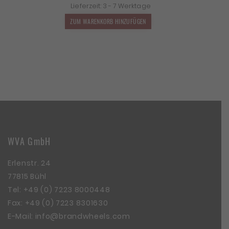
Lieferzeit:
3 - 7 Werktage
war:
ist:
2.190,00 €
1.927,20 €.
ZUM WARENKORB HINZUFÜGEN
WVA GmbH
Erlenstr. 24
77815 Bühl
Tel:
+49 (0) 7223 8000448
Fax: +49 (0) 7223 8301630
E-Mail:
info@brandwheels.com