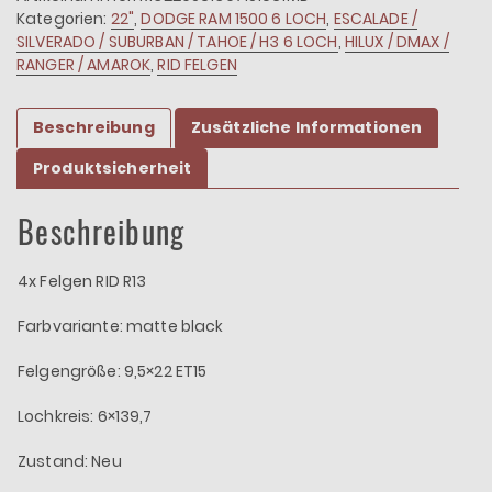
ET15
Kategorien:
22"
,
DODGE RAM 1500 6 LOCH
,
ESCALADE /
6x139,7
SILVERADO / SUBURBAN / TAHOE / H3 6 LOCH
,
HILUX / DMAX /
Menge
RANGER / AMAROK
,
RID FELGEN
Beschreibung
Zusätzliche Informationen
Produktsicherheit
Beschreibung
4x Felgen RID R13
Farbvariante: matte black
Felgengröße: 9,5×22 ET15
Lochkreis: 6×139,7
Zustand: Neu