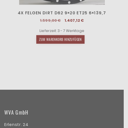
4X FELGEN DIRT D62 9×20 ET25 6×139,7
Ursprünglicher
Aktueller
1.599,00
€
1.407,12
€
Preis
Preis
Lieferzeit:
3 - 7 Werktage
war:
ist:
1.599,00 €
1.407,12 €.
ZUM WARENKORB HINZUFÜGEN
WVA GmbH
Erlenstr. 24