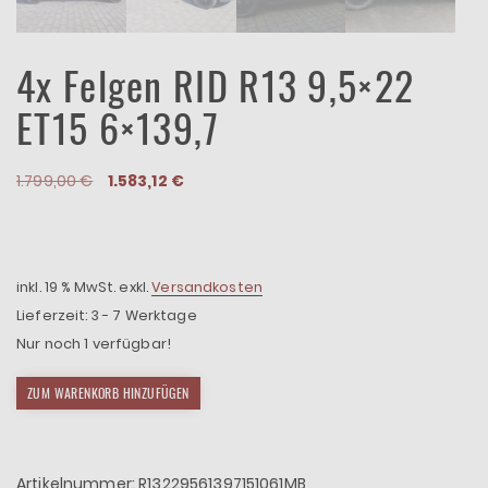
4x Felgen RID R13 9,5×22
ET15 6×139,7
Ursprünglicher
Aktueller
1.799,00
€
1.583,12
€
Preis
Preis
war:
ist:
1.799,00 €
1.583,12 €.
inkl. 19 % MwSt.
exkl.
Versandkosten
Lieferzeit:
3 - 7 Werktage
Nur noch 1 verfügbar!
4x
ZUM WARENKORB HINZUFÜGEN
Felgen
RID
R13
9,5x22
Artikelnummer:
R13229561397151061MB