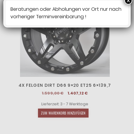
×
Beratungen oder Abholungen vor Ort nur nach
vorheriger Terminvereinbarung !
4X FELGEN DIRT D66 9×20 ET25 6×139,7
Ursprünglicher
Aktueller
1.599,00
€
1.407,12
€
Preis
Preis
Lieferzeit:
3 - 7 Werktage
war:
ist:
1.599,00 €
1.407,12 €.
ZUM WARENKORB HINZUFÜGEN