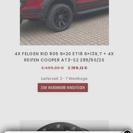
4X FELGEN RID R05 9×20 ET18 6×139,7 + 4X
REIFEN COOPER AT3-S2 285/50/20
Ursprünglicher
Aktueller
2.499,00
€
2.199,12
€
Preis
Preis
Lieferzeit:
3 - 7 Werktage
war:
ist:
2.499,00 €
2.199,12 €.
ZUM WARENKORB HINZUFÜGEN